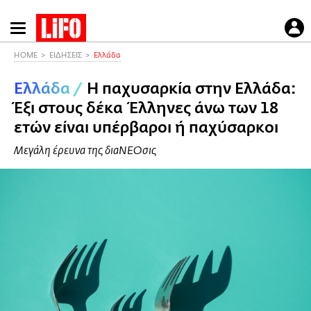
Παράκαμψη
προς
το
HOME
ΕΙΔΗΣΕΙΣ
Ελλάδα
κυρίως
Ελλάδα
/
Η παχυσαρκία στην Ελλάδα:
περιεχόμενο
Έξι στους δέκα Έλληνες άνω των 18
ετών είναι υπέρβαροι ή παχύσαρκοι
Μεγάλη έρευνα της διαΝΕΟσις