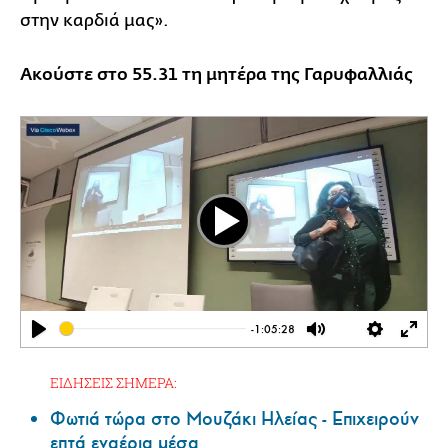
στην καρδιά μας».
Ακούστε στο 55.31 τη μητέρα της Γαρυφαλλιάς
Play
-1:05:28
Play
Mute
Settings
Ente
full
ΕΙΔΗΣΕΙΣ ΣΗΜΕΡΑ:
Φωτιά τώρα στο Μουζάκι Ηλείας - Επιχειρούν
επτά εναέρια μέσα