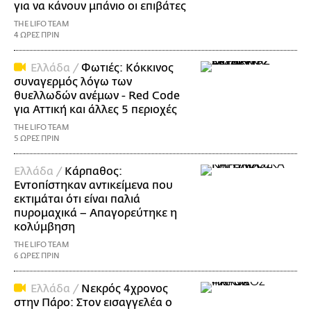
για να κάνουν μπάνιο οι επιβάτες
THE LIFO TEAM
4 ΩΡΕΣ ΠΡΙΝ
Ελλάδα /
Φωτιές: Κόκκινος
συναγερμός λόγω των
θυελλωδών ανέμων - Red Code
για Αττική και άλλες 5 περιοχές
THE LIFO TEAM
5 ΩΡΕΣ ΠΡΙΝ
Ελλάδα /
Κάρπαθος:
Εντοπίστηκαν αντικείμενα που
εκτιμάται ότι είναι παλιά
πυρομαχικά – Απαγορεύτηκε η
κολύμβηση
THE LIFO TEAM
6 ΩΡΕΣ ΠΡΙΝ
Ελλάδα /
Νεκρός 4χρονος
στην Πάρο: Στον εισαγγελέα ο