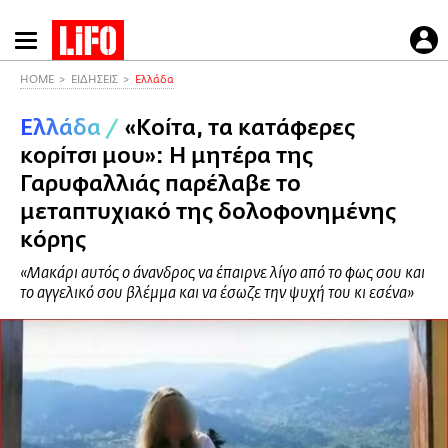
Παράκαμψη
προς
το
HOME
ΕΙΔΗΣΕΙΣ
Ελλάδα
κυρίως
Ελλάδα
/
«Κοίτα, τα κατάφερες
περιεχόμενο
κορίτσι μου»: Η μητέρα της
Γαρυφαλλιάς παρέλαβε το
μεταπτυχιακό της δολοφονημένης
κόρης
«Μακάρι αυτός ο άνανδρος να έπαιρνε λίγο από το φως σου και
το αγγελικό σου βλέμμα και να έσωζε την ψυχή του κι εσένα»