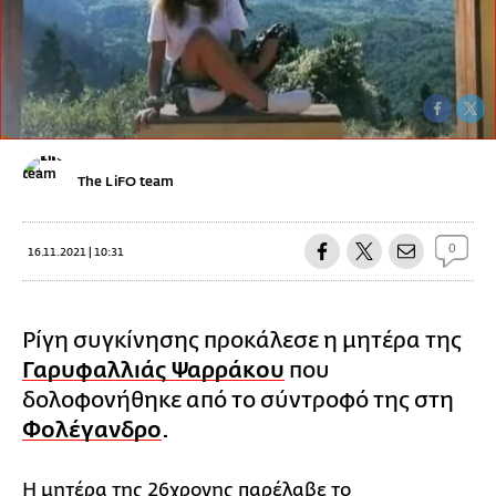
The LiFO team
0
16.11.2021 | 10:31
Ρίγη συγκίνησης προκάλεσε η μητέρα της
Γαρυφαλλιάς Ψαρράκου
που
δολοφονήθηκε από το σύντροφό της στη
Φολέγανδρο
.
Η μητέρα της 26χρονης παρέλαβε το