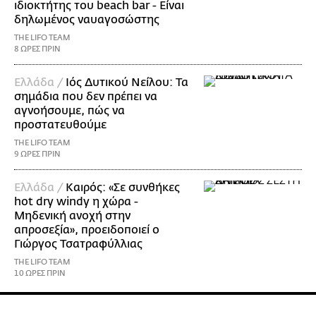
ιδιοκτήτης του beach bar - Είναι
δηλωμένος ναυαγοσώστης
THE LIFO TEAM
8 ΩΡΕΣ ΠΡΙΝ
Ελλάδα /
Ιός Δυτικού Νείλου: Τα
σημάδια που δεν πρέπει να
αγνοήσουμε, πώς να
προστατευθούμε
THE LIFO TEAM
9 ΩΡΕΣ ΠΡΙΝ
Ελλάδα /
Καιρός: «Σε συνθήκες
hot dry windy η χώρα -
Μηδενική ανοχή στην
απροσεξία», προειδοποιεί ο
Γιώργος Τσατραφύλλιας
THE LIFO TEAM
10 ΩΡΕΣ ΠΡΙΝ