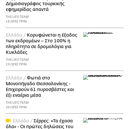
Δημοσιογράφος τουρκικής
εφημερίδας απαντά
THE LIFO TEAM
18 ΩΡΕΣ ΠΡΙΝ
Ελλάδα /
Κορυφώνεται η έξοδος
των εκδρομέων – Στο 100% η
πληρότητα σε δρομολόγια για
Κυκλάδες
THE LIFO TEAM
19 ΩΡΕΣ ΠΡΙΝ
Ελλάδα /
Φωτιά στο
Μονοπήγαδο Θεσσαλονίκης -
Επιχειρούν 61 πυροσβέστες και
έξι εναέρια μέσα
THE LIFO TEAM
20 ΩΡΕΣ ΠΡΙΝ
Ελλάδα /
Σέρρες: «Τα έχασα
όλα» - Οι πρώτες δηλώσεις του