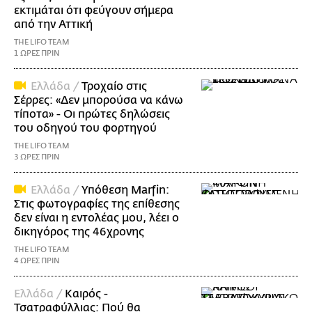
εκτιμάται ότι φεύγουν σήμερα
από την Αττική
THE LIFO TEAM
1 ΩΡΕΣ ΠΡΙΝ
Ελλάδα /
Τροχαίο στις
Σέρρες: «Δεν μπορούσα να κάνω
τίποτα» - Οι πρώτες δηλώσεις
του οδηγού του φορτηγού
THE LIFO TEAM
3 ΩΡΕΣ ΠΡΙΝ
Ελλάδα /
Υπόθεση Marfin:
Στις φωτογραφίες της επίθεσης
δεν είναι η εντολέας μου, λέει ο
δικηγόρος της 46χρονης
THE LIFO TEAM
4 ΩΡΕΣ ΠΡΙΝ
Ελλάδα /
Καιρός -
Τσατραφύλλιας: Πού θα