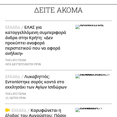
ΔΕΙΤΕ ΑΚΟΜΑ
Ελλάδα /
ΕΛΑΣ για
καταγγελλόμενη συμπεριφορά
άνδρα στην Κρήτη: «Δεν
προκύπτει αναφορά
περιστατικού που να αφορά
ανήλικη»
THE LIFO TEAM
ΛΙΓΑ ΔΕΥΤΕΡΟΛΕΠΤΑ ΠΡΙΝ
Ελλάδα /
Λυκαβηττός:
Εντοπίστηκε σορός κοντά στο
εκκλησάκι των Αγίων Ισιδώρων
THE LIFO TEAM
31 ΛΕΠΤΑ ΠΡΙΝ
Ελλάδα /
Κορυφώνεται η
έξοδος του Αυγούστου: Πόσοι