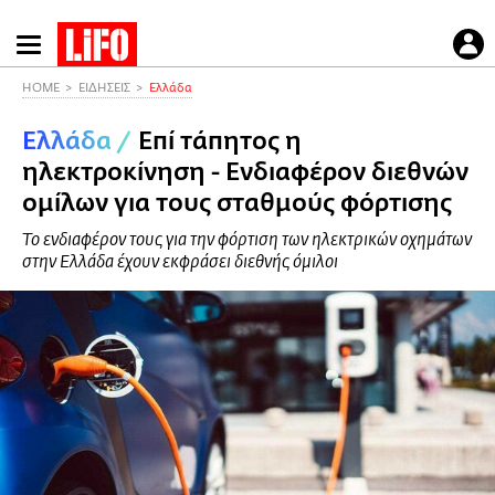
Παράκαμψη
προς
το
HOME
ΕΙΔΗΣΕΙΣ
Ελλάδα
κυρίως
Ελλάδα
/
Επί τάπητος η
περιεχόμενο
ηλεκτροκίνηση - Ενδιαφέρον διεθνών
ομίλων για τους σταθμούς φόρτισης
Το ενδιαφέρον τους για την φόρτιση των ηλεκτρικών οχημάτων
στην Ελλάδα έχουν εκφράσει διεθνής όμιλοι