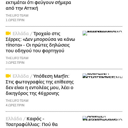
εκτιμάται ότι φεύγουν σήμερα
από την Αττική
THE LIFO TEAM
1 ΩΡΕΣ ΠΡΙΝ
Ελλάδα /
Τροχαίο στις
Σέρρες: «Δεν μπορούσα να κάνω
τίποτα» - Οι πρώτες δηλώσεις
του οδηγού του φορτηγού
THE LIFO TEAM
3 ΩΡΕΣ ΠΡΙΝ
Ελλάδα /
Υπόθεση Marfin:
Στις φωτογραφίες της επίθεσης
δεν είναι η εντολέας μου, λέει ο
δικηγόρος της 46χρονης
THE LIFO TEAM
4 ΩΡΕΣ ΠΡΙΝ
Ελλάδα /
Καιρός -
Τσατραφύλλιας: Πού θα