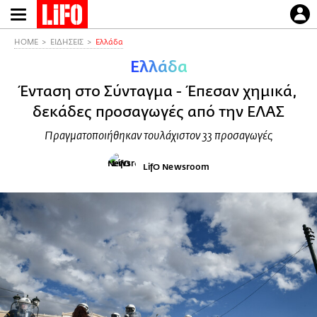
Παράκαμψη
προς
το
HOME
ΕΙΔΗΣΕΙΣ
Ελλάδα
κυρίως
Ελλάδα
περιεχόμενο
Ένταση στο Σύνταγμα - Έπεσαν χημικά,
δεκάδες προσαγωγές από την ΕΛΑΣ
Πραγματοποιήθηκαν τουλάχιστον 33 προσαγωγές
LifO Newsroom