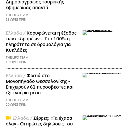
Δημοσιογράφος τουρκικής
εφημερίδας απαντά
THE LIFO TEAM
18 ΩΡΕΣ ΠΡΙΝ
Ελλάδα /
Κορυφώνεται η έξοδος
των εκδρομέων – Στο 100% η
πληρότητα σε δρομολόγια για
Κυκλάδες
THE LIFO TEAM
19 ΩΡΕΣ ΠΡΙΝ
Ελλάδα /
Φωτιά στο
Μονοπήγαδο Θεσσαλονίκης -
Επιχειρούν 61 πυροσβέστες και
έξι εναέρια μέσα
THE LIFO TEAM
20 ΩΡΕΣ ΠΡΙΝ
Ελλάδα /
Σέρρες: «Τα έχασα
όλα» - Οι πρώτες δηλώσεις του