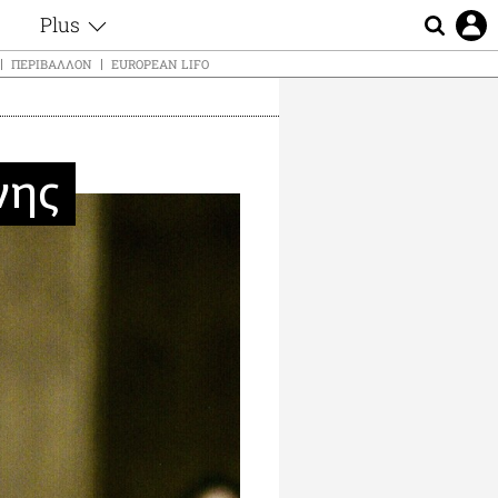
Plus
ς
Θέματα
ΠΕΡΙΒΆΛΛΟΝ
EUROPEAN LIFO
Συνεντεύξεις
ς
Videos
τα
Αφιερώματα
t
Ζώδια
νης
Εξομολογήσεις
Blogs
μη
Οι Αθηναίοι
ς
Απώλειες
Lgbtqi+
Επιλογές