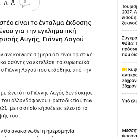
0
Τουρισ
2027: 
εισοδη
στέο είναι το ένταλμα έκδοσης
ξεκινού
ένου για την εγκληματική
Σύγκρο
ρυσής Αυγής
,
Γιάννη Λαγού.
Ψάθα: 
πρόσωπ
ν ανακοίνωσε σήμερα ότι είναι οριστική
που δι
ικαιοσύνης να εκτελέσει το ευρωπαϊκό
Κυψέ
υ Γιάννη Λαγού που εκδόθηκε από την
αντικρ
26χρον
38χρον
μειώνει ότι ο Γιάννης Λαγός δεν άσκησε
 του ολλανδόφωνου Πρωτοδικείου των
Υπό έλ
21, με το οποίο κήρυξε εκτελεστό το
ψής του.
Μεσσην
δεν θα ανακοινωθεί η ημερομηνία
ψαροντ