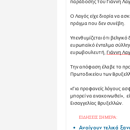
παράδοσης του Γιάννη Λαγο
Ο Λαγός είχε διορία να ασ
πράγμα που δεν συνέβη.
Υπενθυμίζεται ότι βελγικό 
ευρωπαϊκό ένταλμα σύλλη
ευρωβουλευτή,
Γιάννη Λα
Την απόφαση έλαβε το πρ
Πρωτοδικείου των Βρυξελ
«Για προφανείς λόγους ασ
μπορεί να ανακοινωθεί», ε
Εισαγγελίας Βρυξελλών.
ΕΙΔΗΣΕΙΣ ΣΗΜΕΡΑ:
Ανοίγουν τελικά ξαν