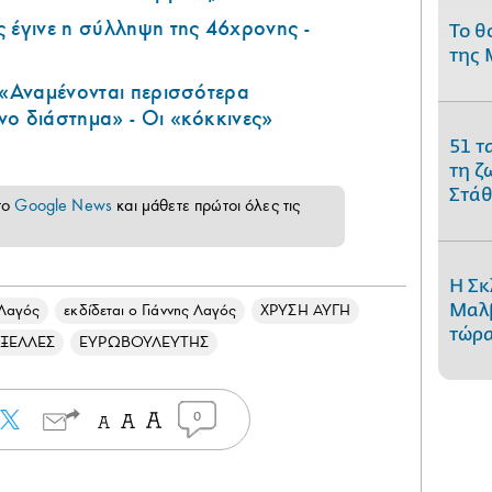
 έγινε η σύλληψη της 46χρονης -
Το θ
της 
 «Αναμένονται περισσότερα
ο διάστημα» - Οι «κόκκινες»
51 τ
τη ζ
Στάθ
το
Google News
και μάθετε πρώτοι όλες τις
Η Σκ
Μαλβ
 Λαγός
εκδίδεται ο Γιάννης Λαγός
ΧΡΥΣΗ ΑΥΓΗ
τώρα
ΞΕΛΛΕΣ
ΕΥΡΩΒΟΥΛΕΥΤΗΣ
0