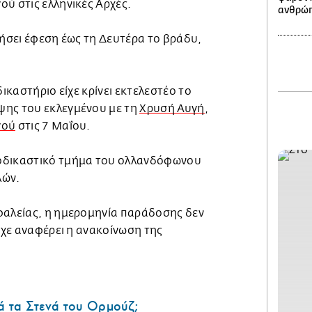
ύ στις ελληνικές Αρχές.
ανθρώπ
κήσει έφεση έως τη Δευτέρα το βράδυ,
δικαστήριο είχε κρίνει εκτελεστέο το
ψης του εκλεγμένου με τη
Χρυσή Αυγή
,
γού
στις 7 Μαΐου.
οδικαστικό τμήμα του ολλανδόφωνου
λών.
φαλείας, η ημερομηνία παράδοσης δεν
ίχε αναφέρει η ανακοίνωση της
ά τα Στενά του Ορμούζ;