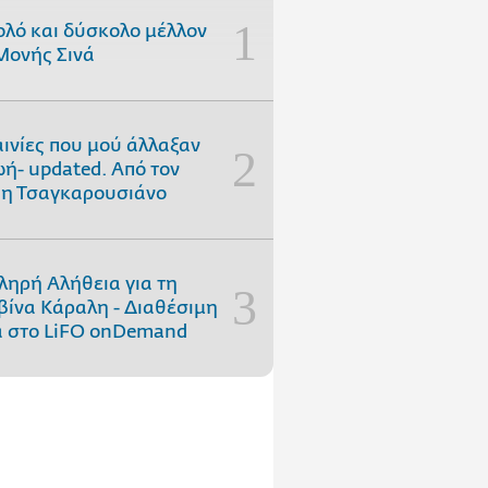
ολό και δύσκολο μέλλον
Μονής Σινά
αινίες που μού άλλαξαν
ωή- updated. Aπό τον
η Τσαγκαρουσιάνο
ληρή Αλήθεια για τη
ίνα Κάραλη - Διαθέσιμη
 στo LiFO onDemand