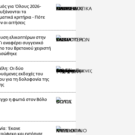
μός για Όλους 2026-
Αυξάνονται τα
ματικά κριτήρια - Πότε
ν οι αιτήσεις
υση ελικοπτέρων στην
Τι αναφέρει συγγενικό
ο του Βρετανού χειριστή
ασώθηκε
λη: Οι δύο
ουόμενες εκδοχές του
ου για τη δολοφονία της
ης
εγχο η φωτιά στον Βόλο
ία: Έκανε
ούφεκο και εντόπισε