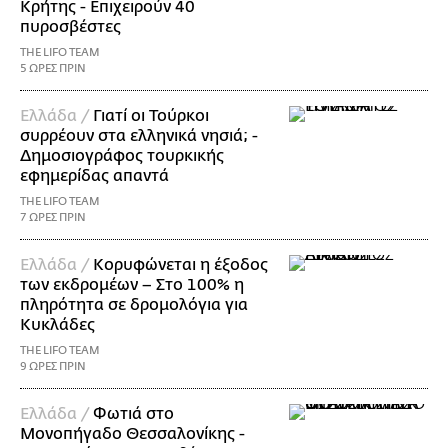
Κρήτης - Επιχειρούν 40
πυροσβέστες
THE LIFO TEAM
5 ΩΡΕΣ ΠΡΙΝ
Ελλάδα /
Γιατί οι Τούρκοι
συρρέουν στα ελληνικά νησιά; -
Δημοσιογράφος τουρκικής
εφημερίδας απαντά
THE LIFO TEAM
7 ΩΡΕΣ ΠΡΙΝ
Ελλάδα /
Κορυφώνεται η έξοδος
των εκδρομέων – Στο 100% η
πληρότητα σε δρομολόγια για
Κυκλάδες
THE LIFO TEAM
9 ΩΡΕΣ ΠΡΙΝ
Ελλάδα /
Φωτιά στο
Μονοπήγαδο Θεσσαλονίκης -