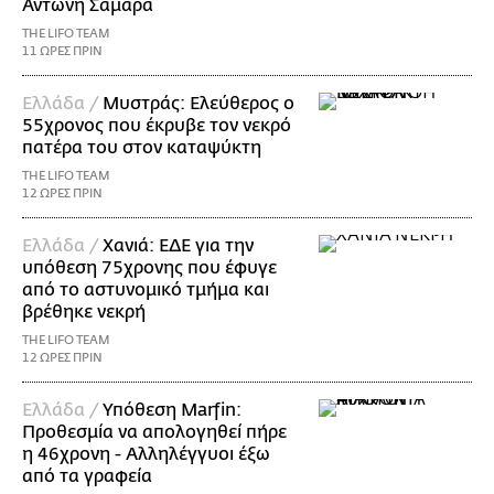
Αντώνη Σαμαρά
THE LIFO TEAM
11 ΩΡΕΣ ΠΡΙΝ
Ελλάδα /
Μυστράς: Ελεύθερος ο
55χρονος που έκρυβε τον νεκρό
πατέρα του στον καταψύκτη
THE LIFO TEAM
12 ΩΡΕΣ ΠΡΙΝ
Ελλάδα /
Χανιά: ΕΔΕ για την
υπόθεση 75χρονης που έφυγε
από το αστυνομικό τμήμα και
βρέθηκε νεκρή
THE LIFO TEAM
12 ΩΡΕΣ ΠΡΙΝ
Ελλάδα /
Υπόθεση Marfin:
Προθεσμία να απολογηθεί πήρε
η 46χρονη - Αλληλέγγυοι έξω
από τα γραφεία