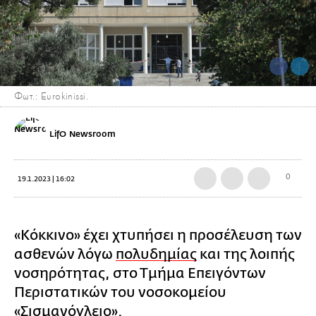
Φωτ.: Eurokinissi.
LifO Newsroom
0
19.1.2023 | 16:02
«Κόκκινο» έχει χτυπήσει η προσέλευση των
ασθενών λόγω
πολυδημίας
και της λοιπής
νοσηρότητας, στο Τμήμα Επειγόντων
Περιστατικών του νοσοκομείου
«Σισμανόγλειο».