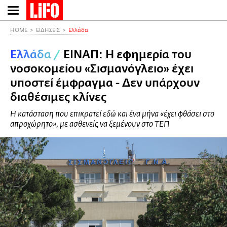
Παράκαμψη
προς
το
HOME
ΕΙΔΗΣΕΙΣ
Ελλάδα
κυρίως
Ελλάδα
/
ΕΙΝΑΠ: Η εφημερία του
περιεχόμενο
νοσοκομείου «Σισμανόγλειο» έχει
υποστεί έμφραγμα - Δεν υπάρχουν
διαθέσιμες κλίνες
Η κατάσταση που επικρατεί εδώ και ένα μήνα «έχει φθάσει στο
απροχώρητο», με ασθενείς να ξεμένουν στο ΤΕΠ