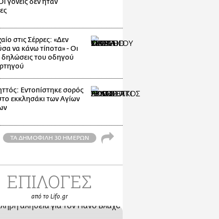
ι γονείς δεν ήταν
ες
αίο στις Σέρρες: «Δεν
σα να κάνω τίποτα» - Οι
 δηλώσεις του οδηγού
ρτηγού
ττός: Εντοπίστηκε σορός
στο εκκλησάκι των Αγίων
ων
ΤΑ ΔΗΜΟΦΙΛΗ 30 ΗΜΕΡΩΝ
ΕΠΙΛΟΓΕΣ
από το Lifo.gr