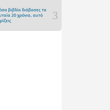
όσα βιβλία διάβασες τα
υταία 20 χρόνια, αυτό
ρίζεις