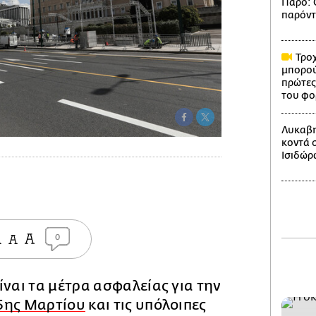
Πάρο: Ο
παρόντ
Τροχ
μπορού
πρώτες
του φο
Λυκαβη
κοντά 
Ισιδώρ
0
ίναι τα μέτρα ασφαλείας για την
5ης Μαρτίου
και τις υπόλοιπες