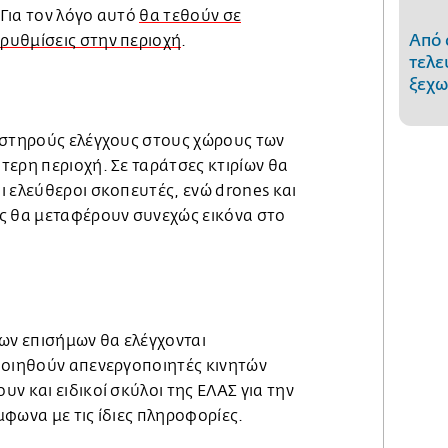
Για τον λόγο αυτό
θα τεθούν σε
Από 
ρυθμίσεις στην περιοχή
.
τελε
ξεχω
υστηρούς ελέγχους στους χώρους των
τερη περιοχή. Σε ταράτσες
κτιρίων θα
ι ελεύθεροι σκοπευτές, ενώ drone
s
και
ς θα μεταφέρουν συνεχώς εικόνα στο
των επισήμων θα ελέγχονται
ποιηθούν απενεργοποιητές κινητών
ν και ειδικοί σκύλοι της ΕΛΑΣ για την
φωνα με τις ίδιες πληροφορίες.