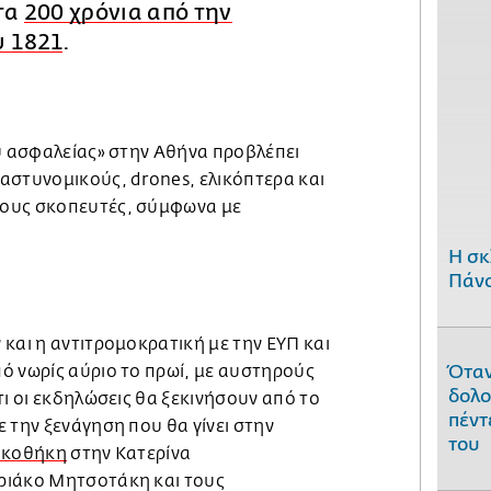
 τα
200 χρόνια από την
 1821
.
τυ ασφαλείας» στην Αθήνα προβλέπει
 αστυνομικούς,
drones,
ελικόπτερα και
ους σκοπευτές, σύμφωνα με
H σκ
Πάνο
και η αντιτρομοκρατική με την ΕΥΠ και
ό νωρίς αύριο το πρωί, με αυστηρούς
Όταν
δολο
τι οι εκδηλώσεις θα ξεκινήσουν από το
πέντ
 την ξενάγηση που θα γίνει στην
του
νακοθήκη
στην Κατερίνα
ριάκο Μητσοτάκη και τους