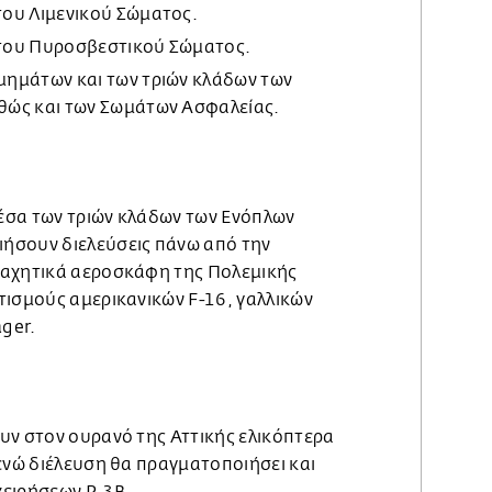
ου Λιμενικού Σώματος.
του Πυροσβεστικού Σώματος.
ημάτων και των τριών κλάδων των
ώς και των Σωμάτων Ασφαλείας.
έσα των τριών κλάδων των Ενόπλων
ήσουν διελεύσεις πάνω από την
μαχητικά αεροσκάφη
της Πολεμικής
τισμούς αμερικανικών F-16, γαλλικών
ager.
υν στον ουρανό της Αττικής
ελικόπτερα
ενώ διέλευση θα πραγματοποιήσει
και
ειρήσεων P-3B.