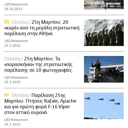
LifO Newsroom
28.10.2023
Ελλάδα
25η Μαρτίου: 20
«καρέ» από τη μεγάλη στρατιωτική
παρέλαση στην Αθήνα
LifO Newsroom
25.3.2023
Ελλάδα
25η Μαρτίου: Τα
«παρασκήνια» της στρατιωτικής
παρέλασης σε 10 φωτογραφίες
LifO Newsroom
25.3.2023
Ελλάδα
Παρέλαση 25ης
Μαρτίου: Πτήσεις Rafale, Apache
και για πρώτη φορά F-16 Viper
στον αττικό ουρανό
LifO Newsroom
25.3.2023