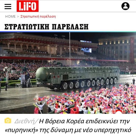
Παράκαμψη
προς
το
ΕΙΔΗΣΕΙΣ
κυρίως
HOME
Στρατιωτική παρέλαση
περιεχόμενο
CULTURE
ΣΤΡΑΤΙΩΤΙΚΗ ΠΑΡΕΛΑΣΗ
ΑΠΟΨΕΙΣ
ΤΡΟΠΟΣ ΖΩΗΣ
PODCASTS
Plus
LIFO SHOP
NEWSLETTER
ΜΙΚΡΟΠΡΑΓΜΑΤΑ
THE GOOD LIFO
LIFOLAND
Διεθνή
Η Βόρεια Κορέα επιδεικνύει την
CITY GUIDE
«πυρηνική» της δύναμη με νέο υπερηχητικό