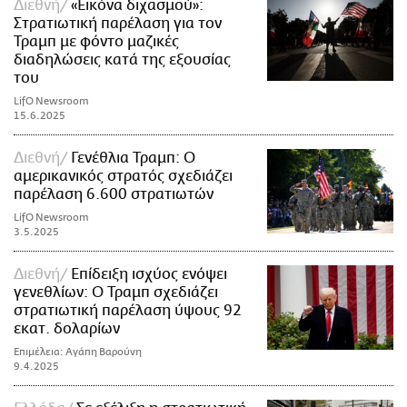
Διεθνή
«Εικόνα διχασμού»:
Στρατιωτική παρέλαση για τον
Τραμπ με φόντο μαζικές
διαδηλώσεις κατά της εξουσίας
του
LifO Newsroom
15.6.2025
Διεθνή
Γενέθλια Τραμπ: Ο
αμερικανικός στρατός σχεδιάζει
παρέλαση 6.600 στρατιωτών
LifO Newsroom
3.5.2025
Διεθνή
Επίδειξη ισχύος ενόψει
γενεθλίων: Ο Τραμπ σχεδιάζει
στρατιωτική παρέλαση ύψους 92
εκατ. δολαρίων
Επιμέλεια: Αγάπη Βαρούνη
9.4.2025