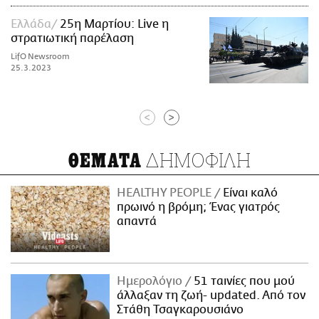
Ελλάδα
25η Μαρτίου: Live η
στρατιωτική παρέλαση
LifO Newsroom
25.3.2023
<
>
ΔΗΜΟΦΙΛΗ
ΘΕΜΑΤΑ
HEALTHY PEOPLE
Είναι καλό
πρωινό η βρόμη; Ένας γιατρός
απαντά
Ημερολόγιο
51 ταινίες που μού
άλλαξαν τη ζωή- updated. Aπό τον
Στάθη Τσαγκαρουσιάνο