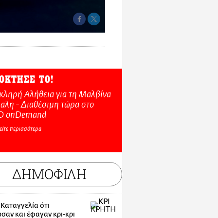
ΟΚΤΗΣΕ ΤΟ!
κληρή Αλήθεια για τη Μαλβίνα
αλη - Διαθέσιμη τώρα στo
O onDemand
είτε περισσότερα
ΔΗΜΟΦΙΛΗ
 Καταγγελία ότι
σαν και έφαγαν κρι-κρι