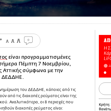
ΑΠ
0
Η Σ
Κάρ
τος
είναι προγραμματισμένες
LiF
σήμερα Πέμπτη 7 Νοεμβρίου,
Δ
ης Αττικής σύμφωνα με την
υ ΔΕΔΔΗΕ.
νημέρωση του ΔΕΔΔΗΕ, κάποιες από τις
ύν από τις διακοπές ρεύματος είναι της
κού. Αναλυτικότερα, οι 8 περιοχές που
Κρήτη:
ιηθούν διακοπές ρεύματος είναι:
θανάτω