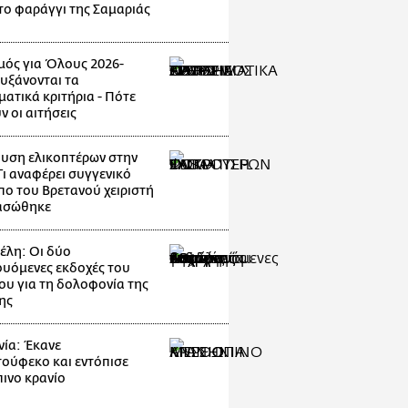
το φαράγγι της Σαμαριάς
μός για Όλους 2026-
Αυξάνονται τα
ματικά κριτήρια - Πότε
ν οι αιτήσεις
υση ελικοπτέρων στην
Τι αναφέρει συγγενικό
ο του Βρετανού χειριστή
ασώθηκε
λη: Οι δύο
ουόμενες εκδοχές του
ου για τη δολοφονία της
ης
ία: Έκανε
ούφεκο και εντόπισε
ινο κρανίο