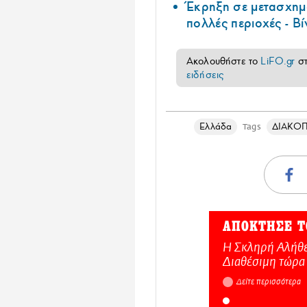
Έκρηξη σε μετασχημ
πολλές περιοχές - Βί
Ακολουθήστε το
LiFO.gr
σ
ειδήσεις
Ελλάδα
ΔΙΑΚΟ
Tags
ΑΠΟΚΤΗΣΕ Τ
Η Σκληρή Αλήθε
Διαθέσιμη τώρα
Δείτε περισσότερα