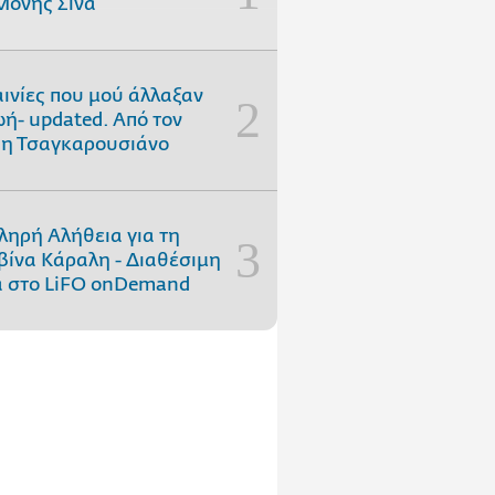
Μονής Σινά
αινίες που μού άλλαξαν
ωή- updated. Aπό τον
η Τσαγκαρουσιάνο
ληρή Αλήθεια για τη
ίνα Κάραλη - Διαθέσιμη
 στo LiFO onDemand