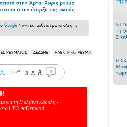
της 
ατιστή στην Άρτα: Χωρίς ρεύμα
ντεο από την έναρξη της φωτιάς
51 τ
το
Google News
και μάθετε πρώτοι όλες τις
τη ζ
Στάθ
ΠΕΣ ΡΕΥΜΑΤΟΣ
ΔΕΔΔΗΕ
ΗΛΕΚΤΡΙΚΟ ΡΕΥΜΑ
Η Σκ
Μαλβ
0
τώρα
Ο!
ια για τη Μαλβίνα Κάραλη -
 στo LiFO onDemand