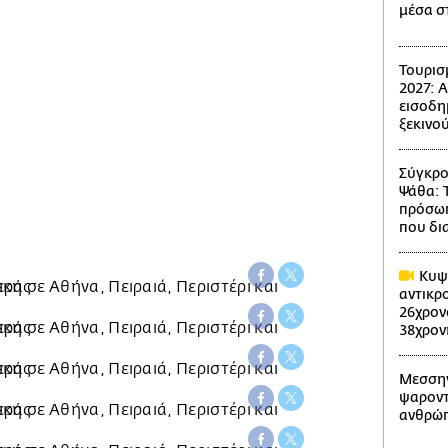
μέσα σ
Τουρισ
2027: 
εισοδη
ξεκινού
Σύγκρο
Ψάθα: 
πρόσωπ
που δι
Κυψέ
αντικρ
26χρον
38χρον
Μεσσην
ψαροντ
ανθρώπ