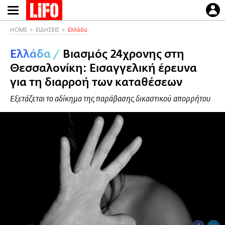
Παράκαμψη
προς
το
HOME
ΕΙΔΗΣΕΙΣ
Ελλάδα
κυρίως
Ελλάδα
/
Βιασμός 24χρονης στη
περιεχόμενο
Θεσσαλονίκη: Εισαγγελική έρευνα
για τη διαρροή των καταθέσεων
Εξετάζεται το αδίκημα της παράβασης δικαστικού απορρήτου