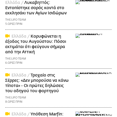
Ελλάδα /
Λυκαβηττός:
Εντοπίστηκε σορός κοντά στο
εκκλησάκι των Αγίων Ισιδώρων
THE LIFO TEAM
5 ΩΡΕΣ ΠΡΙΝ
Ελλάδα /
Κορυφώνεται η
έξοδος του Αυγούστου: Πόσοι
εκτιμάται ότι φεύγουν σήμερα
από την Αττική
THE LIFO TEAM
6 ΩΡΕΣ ΠΡΙΝ
Ελλάδα /
Τροχαίο στις
Σέρρες: «Δεν μπορούσα να κάνω
τίποτα» - Οι πρώτες δηλώσεις
του οδηγού του φορτηγού
THE LIFO TEAM
8 ΩΡΕΣ ΠΡΙΝ
Ελλάδα /
Υπόθεση Marfin: