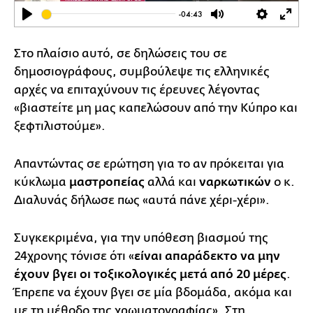
-04:43
Play
Mute
Settings
Ente
full
Στο πλαίσιο αυτό, σε δηλώσεις του σε
δημοσιογράφους, συμβούλεψε τις ελληνικές
αρχές να επιταχύνουν τις έρευνες λέγοντας
«βιαστείτε μη μας καπελώσουν από την Κύπρο και
ξεφτιλιστούμε».
Απαντώντας σε ερώτηση για το αν πρόκειται για
κύκλωμα
μαστροπείας
αλλά και
ναρκωτικών
ο κ.
Διαλυνάς δήλωσε πως «αυτά πάνε χέρι-χέρι».
Συγκεκριμένα, για την υπόθεση βιασμού της
24χρονης τόνισε ότι «
είναι απαράδεκτο να μην
έχουν βγει οι τοξικολογικές μετά από 20 μέρες
.
Έπρεπε να έχουν βγει σε μία βδομάδα, ακόμα και
με τη μέθοδο της χρωματογραφίας». Στη