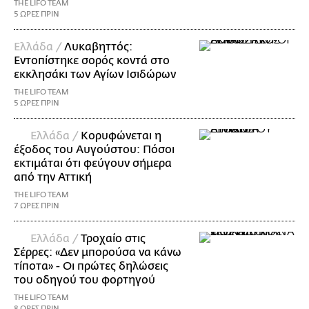
THE LIFO TEAM
5 ΩΡΕΣ ΠΡΙΝ
Ελλάδα /
Λυκαβηττός:
Εντοπίστηκε σορός κοντά στο
εκκλησάκι των Αγίων Ισιδώρων
THE LIFO TEAM
5 ΩΡΕΣ ΠΡΙΝ
Ελλάδα /
Κορυφώνεται η
έξοδος του Αυγούστου: Πόσοι
εκτιμάται ότι φεύγουν σήμερα
από την Αττική
THE LIFO TEAM
7 ΩΡΕΣ ΠΡΙΝ
Ελλάδα /
Τροχαίο στις
Σέρρες: «Δεν μπορούσα να κάνω
τίποτα» - Οι πρώτες δηλώσεις
του οδηγού του φορτηγού
THE LIFO TEAM
8 ΩΡΕΣ ΠΡΙΝ