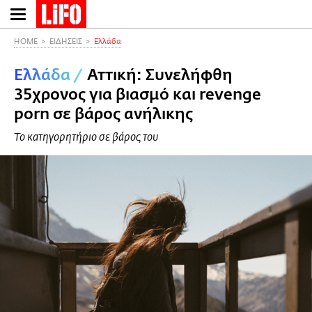
Παράκαμψη
προς
το
HOME
ΕΙΔΗΣΕΙΣ
Ελλάδα
κυρίως
Ελλάδα
/
Αττική: Συνελήφθη
περιεχόμενο
35χρονος για βιασμό και revenge
porn σε βάρος ανήλικης
Το κατηγορητήριο σε βάρος του