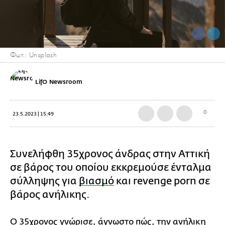
Φωτ.: Unsplash
LifO Newsroom
0
23.5.2023 | 15:49
Συνελήφθη 35χρονος άνδρας στην Αττική
σε βάρος του οποίου εκκρεμούσε ένταλμα
σύλληψης για
βιασμό
και revenge porn σε
βάρος ανήλικης.
Ο 35χρονος γνώρισε, άγνωστο πώς, την ανήλικη