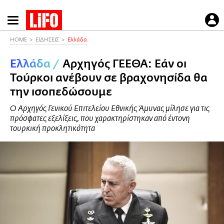
Παράκαμψη
προς
το
HOME
ΕΙΔΗΣΕΙΣ
Ελλάδα
κυρίως
Ελλάδα
/
Αρχηγός ΓΕΕΘΑ: Εάν οι
περιεχόμενο
Τούρκοι ανέβουν σε βραχονησίδα θα
την ισοπεδώσουμε
Ο Αρχηγός Γενικού Επιτελείου Εθνικής Άμυνας μίλησε για τις
πρόσφατες εξελίξεις, που χαρακτηρίστηκαν από έντονη
τουρκική προκλητικότητα