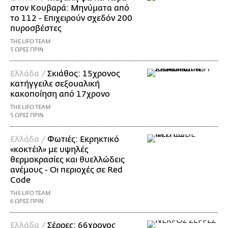
στον Κουβαρά: Μηνύματα από
το 112 - Επιχειρούν σχεδόν 200
πυροσβέστες
THE LIFO TEAM
5 ΩΡΕΣ ΠΡΙΝ
Ελλάδα /
Σκιάθος: 15χρονος
κατήγγειλε σεξουαλική
κακοποίηση από 17χρονο
THE LIFO TEAM
5 ΩΡΕΣ ΠΡΙΝ
Ελλάδα /
Φωτιές: Εκρηκτικό
«κοκτέιλ» με υψηλές
θερμοκρασίες και θυελλώδεις
ανέμους - Οι περιοχές σε Red
Code
THE LIFO TEAM
6 ΩΡΕΣ ΠΡΙΝ
Ελλάδα /
Σέρρες: 66χρονος