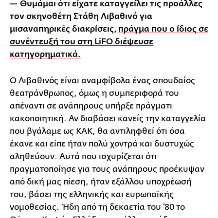
— Θυμάμαι ότι είχατε καταγγείλει τις προάλλες
τον σκηνοθέτη Στάθη Λιβαθινό για
μισαναπηρικές διακρίσεις,
πράγμα που ο ίδιος σε
συνέντευξή του στη LiFO διέψευσε
κατηγορηματικά.
Ο Λιβαθινός είναι αναμφίβολα ένας σπουδαίος
θεατράνθρωπος, όμως η συμπεριφορά του
απέναντι σε ανάπηρους υπήρξε πράγματι
κακοποιητική. Αν διαβάσει κανείς την καταγγελία
που βγάλαμε ως ΚΑΚ, θα αντιληφθεί ότι όσα
έκανε και είπε ήταν πολύ χοντρά και δυστυχώς
αληθεύουν. Αυτά που ισχυρίζεται ότι
πραγματοποίησε για τους ανάπηρους προέκυψαν
από δική μας πίεση, ήταν εξάλλου υποχρέωσή
του, βάσει της ελληνικής και ευρωπαϊκής
νομοθεσίας. Ήδη από τη δεκαετία του ’80 το