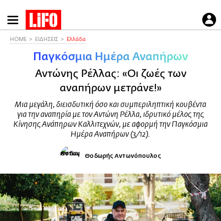
Παράκαμψη
προς
το
HOME
ΕΙΔΗΣΕΙΣ
Ελλάδα
κυρίως
Παγκόσμια Ημέρα Αναπήρων
περιεχόμενο
Αντώνης Ρέλλας: «Οι ζωές των
αναπήρων μετράνε!»
Μια μεγάλη, διεισδυτική όσο και συμπεριληπτική κουβέντα
για την αναπηρία με τον Αντώνη Ρέλλα, ιδρυτικό μέλος της
Κίνησης Ανάπηρων Καλλιτεχνών, με αφορμή την Παγκόσμια
Ημέρα Αναπήρων (3/12).
Θοδωρής Αντωνόπουλος