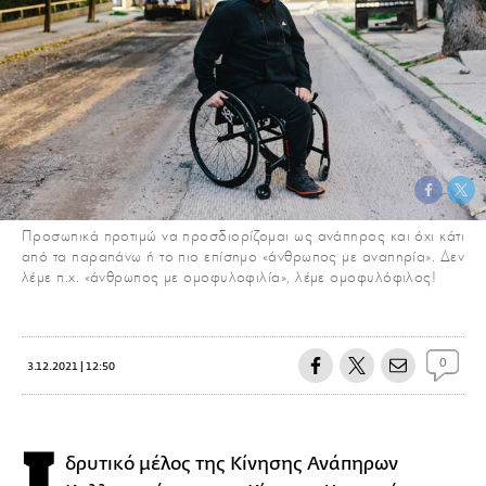
Προσωπικά προτιμώ να προσδιορίζομαι ως ανάπηρος και όχι κάτι
από τα παραπάνω ή το πιο επίσημο «άνθρωπος με αναπηρία». Δεν
λέμε π.χ. «άνθρωπος με ομοφυλοφιλία», λέμε ομοφυλόφιλος!
0
3.12.2021 | 12:50
δρυτικό μέλος της Κίνησης Ανάπηρων