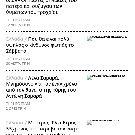
όλα» - Οι πρώτες δηλώσεις του
πατέρα και συζύγου των
θυμάτων του τροχαίου
THE LIFO TEAM
12 ΛΕΠΤΑ ΠΡΙΝ
Ελλάδα /
Πού θα είναι πολύ
υψηλός ο κίνδυνος φωτιάς το
Σάββατο
THE LIFO TEAM
30 ΛΕΠΤΑ ΠΡΙΝ
Ελλάδα /
Λένα Σαμαρά:
Μνημόσυνο για τον έναν χρόνο
από τον θάνατο της κόρης του
Αντώνη Σαμαρά
THE LIFO TEAM
1 ΩΡΕΣ ΠΡΙΝ
Ελλάδα /
Μυστράς: Ελεύθερος ο
55χρονος που έκρυβε τον νεκρό