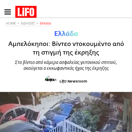
Παράκαμψη
προς
το
HOME
ΕΙΔΗΣΕΙΣ
Ελλάδα
κυρίως
Ελλάδα
περιεχόμενο
Αμπελόκηποι: Βίντεο ντοκουμέντο από
τη στιγμή της έκρηξης
Στο βίντεο από κάμερα ασφαλείας γειτονικού σπιτιού,
ακούγεται ο εκκωφαντικός ήχος της έκρηξης
LifO Newsroom