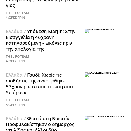
γιος
THE LIFO TEAM
4 ΩΡΕΣ ΠΡΙΝ
Ελλάδα /
Υπόθεση Marfin: Στην
Εισαγγελία η 46χρονη
κατηγορούμενη - Εικόνες πριν
την απολογία της
THE LIFO TEAM
4 ΩΡΕΣ ΠΡΙΝ
Ελλάδα /
Γουδί: Χωρίς τις
αισθήσεις της ανασύρθηκε
53χρονη μετά από πτώση από
5ο όροφο
THE LIFO TEAM
5 ΩΡΕΣ ΠΡΙΝ
Ελλάδα /
Φωτιά στη Βοιωτία:
Προφυλακίστηκαν ο δήμαρχος
Στυλίδας και άλλοι δύο