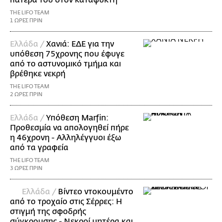
πατέρα του στον καταψύκτη
THE LIFO TEAM
1 ΩΡΕΣ ΠΡΙΝ
Ελλάδα /
Χανιά: ΕΔΕ για την
υπόθεση 75χρονης που έφυγε
από το αστυνομικό τμήμα και
βρέθηκε νεκρή
THE LIFO TEAM
2 ΩΡΕΣ ΠΡΙΝ
Ελλάδα /
Υπόθεση Marfin:
Προθεσμία να απολογηθεί πήρε
η 46χρονη - Αλληλέγγυοι έξω
από τα γραφεία
THE LIFO TEAM
3 ΩΡΕΣ ΠΡΙΝ
Ελλάδα /
Βίντεο ντοκουμέντο
από το τροχαίο στις Σέρρες: Η
στιγμή της σφοδρής
σύγκρουσης - Νεκροί μητέρα και