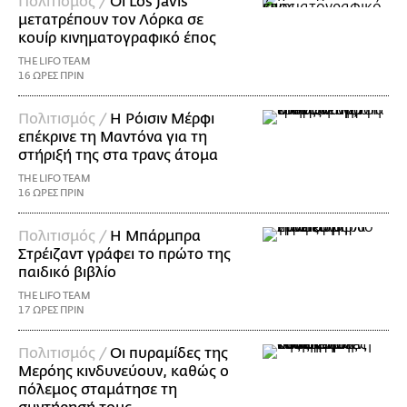
Πολιτισμός /
Οι Los Javis
μετατρέπουν τον Λόρκα σε
κουίρ κινηματογραφικό έπος
THE LIFO TEAM
16 ΩΡΕΣ ΠΡΙΝ
Πολιτισμός /
Η Ρόισιν Μέρφι
επέκρινε τη Μαντόνα για τη
στήριξή της στα τρανς άτομα
THE LIFO TEAM
16 ΩΡΕΣ ΠΡΙΝ
Πολιτισμός /
Η Μπάρμπρα
Στρέιζαντ γράφει το πρώτο της
παιδικό βιβλίο
THE LIFO TEAM
17 ΩΡΕΣ ΠΡΙΝ
Πολιτισμός /
Οι πυραμίδες της
Μερόης κινδυνεύουν, καθώς ο
πόλεμος σταμάτησε τη