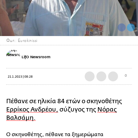
Φωτ.: Eurokinissi
LifO Newsroom
0
21.1.2023 | 08:28
Πέθανε σε ηλικία 84 ετών ο σκηνοθέτης
Ερρίκος Ανδρέου,
σύζυγος της
Νόρας
Βαλσάμη.
Ο σκηνοθέτης, πέθανε τα ξημερώματα