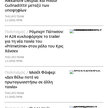
Alexandre Desplat και Hildur
Guðnadóttir μεταξύ των
υποψηφίων
THE LIFO TEAM
12 ΩΡΕΣ ΠΡΙΝ
Πολιτισμός /
Ρόμπερτ Πάτινσον:
Η Α24 κυκλοφόρησε το trailer
για τη νέα ταινία του
«Primetime» στον ρόλο του Κρις
Χάνσεν
THE LIFO TEAM
13 ΩΡΕΣ ΠΡΙΝ
Πολιτισμός /
Μισέλ Φάιφερ:
«Δεν θέλω ποτέ να
πρωταγωνιστήσω σε άλλη
ταινία»
THE LIFO TEAM
15 ΩΡΕΣ ΠΡΙΝ