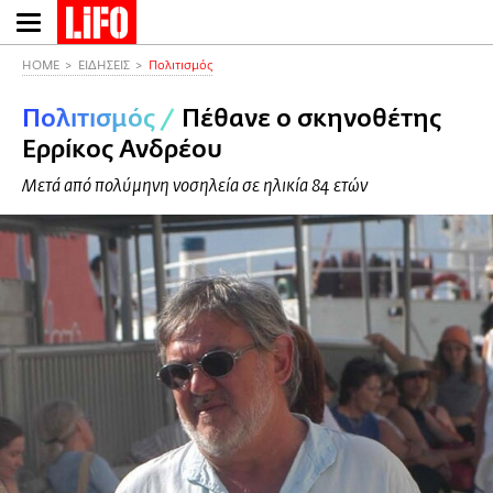
Παράκαμψη
προς
το
HOME
ΕΙΔΗΣΕΙΣ
Πολιτισμός
κυρίως
Πολιτισμός
/
Πέθανε ο σκηνοθέτης
περιεχόμενο
Ερρίκος Ανδρέου
Μετά από πολύμηνη νοσηλεία σε ηλικία 84 ετών