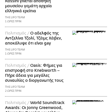
Rossini γίνεται αποθήκη
μουσείου γεμάτη αρχαία
ελληνικά ερείπια
THE LIFO TEAM
1 ΩΡΕΣ ΠΡΙΝ
Πολιτισμός /
Ο αδελφός της
Αντζελίνα Τζολί, Τζέιμς Χέιβεν,
αποκάλυψε ότι είναι gay
THE LIFO TEAM
1 ΩΡΕΣ ΠΡΙΝ
Πολιτισμός /
Oasis: Φήμες για
επιστροφή στο Knebworth –
Πήρε άδεια για μεγάλες
συναυλίες ο διοργανωτής τους
THE LIFO TEAM
2 ΩΡΕΣ ΠΡΙΝ
Πολιτισμός /
World Soundtrack
Awards: Οι Jonny Greenwood,