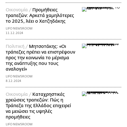
Οικονομία /
Προμήθειες
τραπεζών: Αρκετά χαμηλότερες
το 2025, λέει ο Χατζηδάκης
LIFO NEWSROOM
11.12.2024
Πολιτική /
Μητσοτάκης: «Οι
τράπεζες πρέπει να επιστρέψουν
προς την κοινωνία το μέρισμα
της ανάπτυξης που τους
αναλογεί»
LIFO NEWSROOM
8.12.2024
Οικονομία /
Καταχρηστικές
χρεώσεις τραπεζών: Πώς η
Τράπεζα της Ελλάδος επιχειρεί
να μειώσει τις υψηλές
προμήθειες
LIFO NEWSROOM