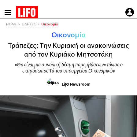
Παράκαμψη
προς
το
HOME
ΕΙΔΗΣΕΙΣ
Οικονομία
κυρίως
Οικονομία
περιεχόμενο
Τράπεζες: Την Κυριακή οι ανακοινώσεις
από τον Κυριάκο Μητσοτάκη
«Θα είναι μια συνολική δέσμη παρεμβάσεων» τόνισε ο
εκπρόσωπος Τύπου υπουργείου Οικονομικών
LifO Newsroom