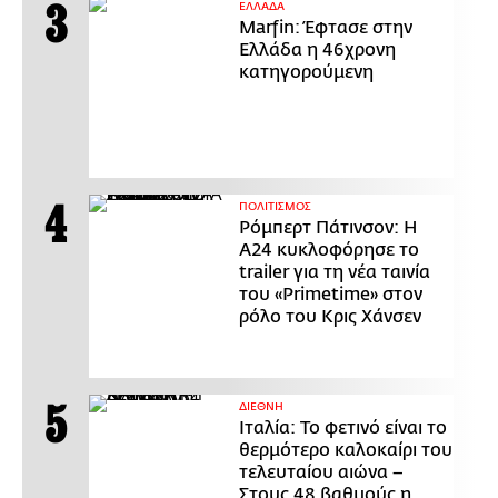
ΕΛΛΑΔΑ
Marfin: Έφτασε στην
Ελλάδα η 46χρονη
κατηγορούμενη
ΠΟΛΙΤΙΣΜΟΣ
Ρόμπερτ Πάτινσον: Η
Α24 κυκλοφόρησε το
trailer για τη νέα ταινία
του «Primetime» στον
ρόλο του Κρις Χάνσεν
ΔΙΕΘΝΗ
Ιταλία: Το φετινό είναι το
θερμότερο καλοκαίρι του
τελευταίου αιώνα –
Στους 48 βαθμούς η