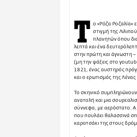
Τ
ο «Ρόζα Ροζαλία» 
στιγμή της Λιλιπο
πλανητών όπου δια
λεπτά και ένα δευτερόλεπ
στην πρώτη και άγνωστη 
(μη την ψάξεις στο youtub
1821, ένας αυστηρός πρόγο
και ο ερωτισμός της Λένα
Το σκηνικό συμπληρώνουν έ
ανατολή και μια σουρεαλι
σύννεφα, με αερόστατο. Α
που πουλάει θαλασσινά σπ
καροτσάκι της στους δρόμ