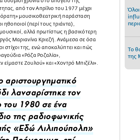
α δυόμισι χρόνια στο απόγειο της
ητας, από τον Απρίλιο του 1977 μέχρι
Όλοι
«αόρατη» μουσικοθεατρική παράσταση
infl
περι
ι ηθοποιοί (περί τους τριάντα),
 μουσικοί, αλλά πρωτίστως η βασικότερη
υργός Μαριανίνα Κριεζή. Ανάμεσα σε όσα
οι στίχοι της, ενώ αποκαλύπτει και πώς
Το θ
αγούδια «Ρόζα Ροζαλία»,
της 
 είμαστε Ζουλού» και «Χοντρό Μπιζέλι».
ο αριστουργηματικό
δι λανσαρίστηκε τον
 του 1980 σε ένα
διο της ραδιοφωνικής
πής «Εδώ Λιλιπούπολη»