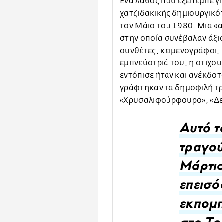
Ένα λάθος που εξέπεμπε γι
χατζιδακικής δημιουργικότ
τον Μάιο του 1980. Μια 
στην οποία συνέβαλαν άξιο
συνθέτες, κειμενογράφοι,
εμπνεύστριά του, η στιχο
εντόπισε ήταν και ανέκδοτ
γράφτηκαν τα δημοφιλή τρ
«Χρυσαλιφούρφουρο», «Δεν
Αυτό τ
τραγού
Μάρτιο
επεισό
εκπομ