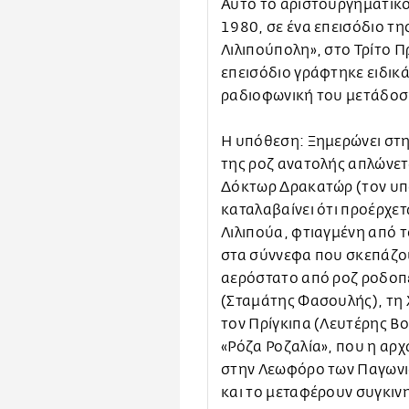
Αυτό το αριστουργηματικό
1980, σε ένα επεισόδιο τ
Λιλιπούπολη», στο Τρίτο 
επεισόδιο γράφτηκε ειδικά
ραδιοφωνική του μετάδοσ
Η υπόθεση: Ξημερώνει στη
της ροζ ανατολής απλώνετα
Δόκτωρ Δρακατώρ (τον υπ
καταλαβαίνει ότι προέρχετ
Λιλιπούα, φτιαγμένη από τ
στα σύννεφα που σκεπάζου
αερόστατο από ροζ ροδοπέ
(Σταμάτης Φασουλής), τη 
τον Πρίγκιπα (Λευτέρης Β
«Ρόζα Ροζαλία», που η αρχ
στην Λεωφόρο των Παγωνιώ
και τo μεταφέρουν συγκιν