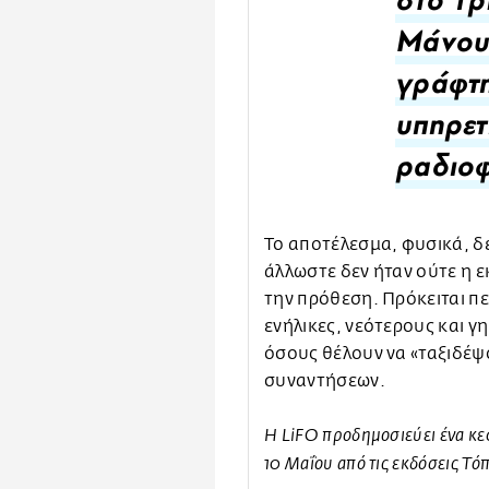
στο Τρ
Μάνου 
γράφτη
υπηρετ
ραδιοφ
Το αποτέλεσμα, φυσικά, δεν
άλλωστε δεν ήταν ούτε η ε
την πρόθεση. Πρόκειται πε
ενήλικες, νεότερους και γ
όσους θέλουν να «ταξιδέψ
συναντήσεων.
Η LiFO προδημοσιεύει ένα κε
10 Μαΐου από τις εκδόσεις Τό