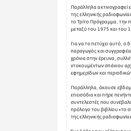
Παράλληλα ακτινογραφεί ε
της ελληνικής ραδιοφωνία
το Τρίτο Πρόγραμμα, την 
μεταξύ του 1975 και του 
Για να το πετύχει αυτό, 
παραγωγός και συγγραφέα
χρόνια στην έρευνα, συλλ
ντοκουμέντων σπάνιου αρ
εφημερίδων και περιοδικώ
Παράλληλα, άκουσε εβδομ
επεισόδια και πήρε πενήντ
συντελεστές που συνέβαλα
πρόλογο του βιβλίου «το 
της ελληνικής ραδιοφωνία