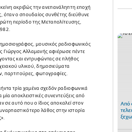
κείνη ακριβώς την ανεπανάληπτη εποχή
ς, όταν ο σπουδαίος συνθέτης διεύθυνε
πρώτη περίοδο της Μεταπολίτευσης,
1982.
ο δημοσιογράφος, μουσικός ραδιοφωνικός
ς Γιώργος Αλλαμανής αφιέρωσε πέντε
έγοντας και εντρυφώντας σε πλήθος
χειακού υλικού, δημοσιεύματα
ν, παρτιτούρες, φωτογραφίες.
ήντα τρία χαμένα σχεδόν ραδιοφωνικά
α μία αποκλειστικές συνεντεύξεις από
ν σε αυτό που ο ίδιος αποκαλεί στον
Από 
τελε
συναρπαστικότερο λάθος στην ιστορία
ξεχω
ς».