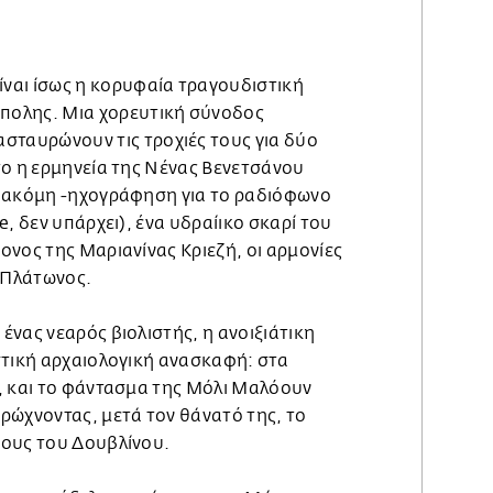
είναι ίσως η κορυφαία τραγουδιστική
ύπολης. Μια χορευτική σύνοδος
σταυρώνουν τις τροχιές τους για δύο
το η ερμηνεία της Νένας Βενετσάνου
– ακόμη -ηχογράφηση για το ραδιόφωνο
e, δεν υπάρχει), ένα υδραίικο σκαρί του
νος της Μαριανίνας Κριεζή, οι αρμονίες
ς Πλάτωνος.
νας νεαρός βιολιστής, η ανοιξιάτικη
στική αρχαιολογική ανασκαφή: στα
, και το φάντασμα της Μόλι Μαλόουν
ρώχνοντας, μετά τον θάνατό της, το
ους του Δουβλίνου.