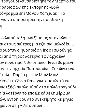
 τραγούδι λανσαρίστηκε τον Μάρτιο του
ης ραδιοφωνικής εκπομπής «Εδώ
Πρόγραμμα επί Μάνου Χατζιδάκι. Το
 για να υπηρετήσει την παρθενική
η.
 Λιλιπούπολη. Μαζί με τις αποχρώσεις
ι στους αιθέρες μια εξαίσια μελωδία. Ο
οδυόταν ο ηθοποιός Νίκος Τσιλούνης)
αι από τη ροζ λατέρνα των αρχαίων
ον πολύτιμο λίθο οπάλιο. Είναι θαμμένη
ν την αρχαία Παπουαλίλη. Σηκώνει ένα
ταλο. Παρέα με τον Μπιξ Μπιξ
Χιονάτη (Άννα Παναγιωτοπούλου) και
ογιατζής) ακολουθούν το παλιό τραγούδι
αία λατέρνα το έπαιζε κάθε ξημέρωμα
ν. Εντοπίζουν το ανεκτίμητο κειμήλιο
ημένοι στη Λιλιπούπολη.