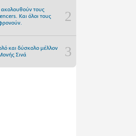
 ακολουθούν τους
uencers. Και όλοι τους
φρονούν.
ολό και δύσκολο μέλλον
Μονής Σινά