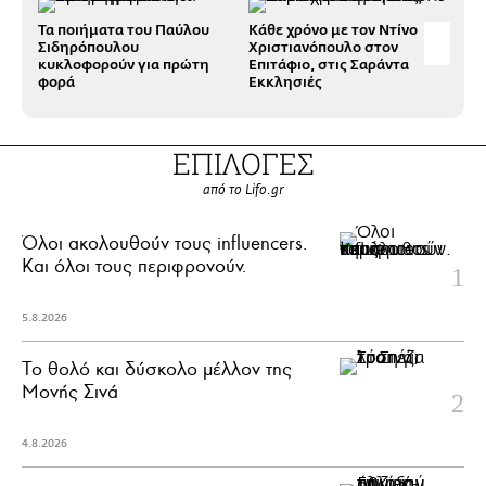
Τα ποιήματα του Παύλου
Κάθε χρόνο με τον Ντίνο
πες
Σιδηρόπουλου
Χριστιανόπουλο στον
καπ
κυκλοφορούν για πρώτη
Επιτάφιο, στις Σαράντα
Σο
φορά
Εκκλησιές
ΕΠΙΛΟΓΕΣ
από το Lifo.gr
Όλοι ακολουθούν τους influencers.
Και όλοι τους περιφρονούν.
5.8.2026
Το θολό και δύσκολο μέλλον της
Μονής Σινά
4.8.2026