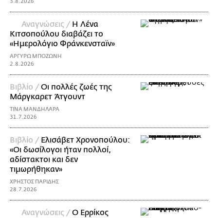
3.8.2026
Αναγνώσεις /
Η Λένα
Κιτσοπούλου διαβάζει το
«Ημερολόγιο Φράνκενσταϊν»
ΑΡΓΥΡΩ ΜΠΟΖΩΝΗ
2.8.2026
Βιβλίο /
Οι πολλές ζωές της
Μάργκαρετ Άτγουντ
ΤΙΝΑ ΜΑΝΔΗΛΑΡΑ
31.7.2026
Βιβλίο /
Ελισάβετ Χρονοπούλου:
«Οι δωσίλογοι ήταν πολλοί,
αδίστακτοι και δεν
τιμωρήθηκαν»
ΧΡΗΣΤΟΣ ΠΑΡΙΔΗΣ
28.7.2026
Αναγνώσεις /
Ο Ερρίκος