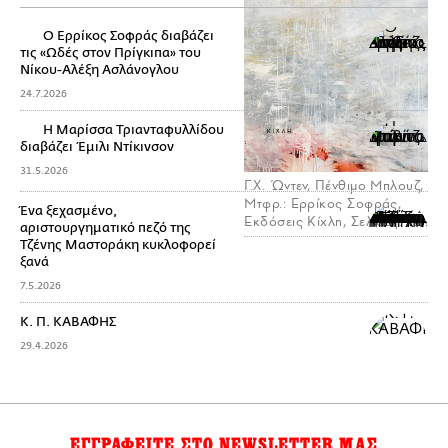
Ο Ερρίκος Σοφράς διαβάζει
τις «Ωδές στον Πρίγκιπα» του
Νίκoυ-Αλέξη Ασλάνογλου
24.7.2026
Η Μαρίσσα Τριανταφυλλίδου
διαβάζει Έμιλι Ντίκινσον
31.5.2026
Γ.Χ. Ώντεν, Πένθιμο Μπλουζ,
Μτφρ.: Ερρίκος Σοφράς,
Ένα ξεχασμένο,
Εκδόσεις Κίχλη, Σελίδες: 72
αριστουργηματικό πεζό της
Τζένης Μαστοράκη κυκλοφορεί
ξανά
7.5.2026
Κ. Π. ΚΑΒΑΦΗΣ
29.4.2026
ΕΓΓΡΑΦΕΙΤΕ ΣΤΟ NEWSLETTER ΜΑΣ