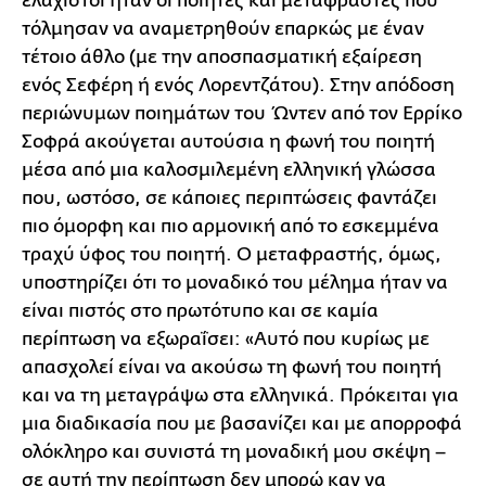
ελάχιστοι ήταν οι ποιητές και μεταφραστές που
τόλμησαν να αναμετρηθούν επαρκώς με έναν
τέτοιο άθλο (με την αποσπασματική εξαίρεση
ενός Σεφέρη ή ενός Λορεντζάτου). Στην απόδοση
περιώνυμων ποιημάτων του Ώντεν από τον Ερρίκο
Σοφρά ακούγεται αυτούσια η φωνή του ποιητή
μέσα από μια καλοσμιλεμένη ελληνική γλώσσα
που, ωστόσο, σε κάποιες περιπτώσεις φαντάζει
πιο όμορφη και πιο αρμονική από το εσκεμμένα
τραχύ ύφος του ποιητή. Ο μεταφραστής, όμως,
υποστηρίζει ότι το μοναδικό του μέλημα ήταν να
είναι πιστός στο πρωτότυπο και σε καμία
περίπτωση να εξωραΐσει: «Αυτό που κυρίως με
απασχολεί είναι να ακούσω τη φωνή του ποιητή
και να τη μεταγράψω στα ελληνικά. Πρόκειται για
μια διαδικασία που με βασανίζει και με απορροφά
ολόκληρο και συνιστά τη μοναδική μου σκέψη –
σε αυτή την περίπτωση δεν μπορώ καν να