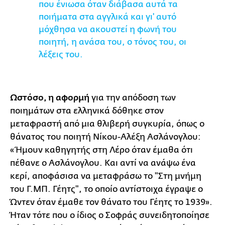
που ένιωσα όταν διάβασα αυτά τα
ποιήματα στα αγγλικά και γι' αυτό
μόχθησα να ακουστεί η φωνή του
ποιητή, η ανάσα του, ο τόνος του, οι
λέξεις του.
Ω
στόσο, η αφορμή
για την απόδοση των
ποιημάτων στα ελληνικά δόθηκε στον
μεταφραστή από μια θλιβερή συγκυρία, όπως ο
θάνατος του ποιητή Νίκου-Αλέξη Ασλάνογλου:
«Ήμουν καθηγητής στη Λέρο όταν έμαθα ότι
πέθανε ο Ασλάνογλου. Και αντί να ανάψω ένα
κερί, αποφάσισα να μεταφράσω το "Στη μνήμη
του Γ.ΜΠ. Γέητς", το οποίο αντίστοιχα έγραψε ο
Ώντεν όταν έμαθε τον θάνατο του Γέητς το 1939».
Ήταν τότε που ο ίδιος ο Σοφράς συνειδητοποίησε