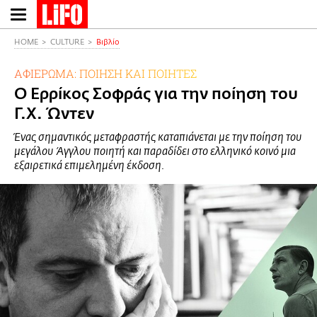
Παράκαμψη
προς
το
HOME
CULTURE
Βιβλίο
κυρίως
ΑΦΙΕΡΩΜΑ: ΠΟΙΗΣΗ ΚΑΙ ΠΟΙΗΤΕΣ
περιεχόμενο
Ο Ερρίκος Σοφράς για την ποίηση του
Γ.Χ. Ώντεν
Ένας σημαντικός μεταφραστής καταπιάνεται με την ποίηση του
μεγάλου Άγγλου ποιητή και παραδίδει στο ελληνικό κοινό μια
εξαιρετικά επιμελημένη έκδοση.