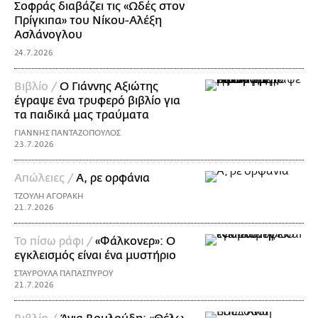
Σοφράς διαβάζει τις «Ωδές στον
Πρίγκιπα» του Νίκoυ-Αλέξη
Ασλάνογλου
24.7.2026
Βιβλίο /
Ο Γιάννης Αξιώτης
έγραψε ένα τρυφερό βιβλίο για
τα παιδικά μας τραύματα
ΓΙΑΝΝΗΣ ΠΑΝΤΑΖΟΠΟΥΛΟΣ
23.7.2026
Απώλειες /
Α, ρε ορφάνια
ΤΖΟΥΛΗ ΑΓΟΡΑΚΗ
21.7.2026
Το πίσω ράφι /
«Φάλκονερ»: Ο
εγκλεισμός είναι ένα μυστήριο
ΣΤΑΥΡΟΥΛΑ ΠΑΠΑΣΠΥΡΟΥ
21.7.2026