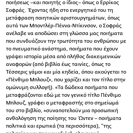
ποιήσεως –και ποιητής ο ίδιος– όπως ο Ερρίκος
Σοφράς. Έχοντας ήδη στο ενεργητικό του τη
μετάφραση ποιητικών αριστουργημάτων, όπως
αυτά των Μποντλέρ-Πέννα-Ντίκινσον, ο Σοφράς
ανέλαβε να αποδώσει στη γλώσσα μας ποιήματα
που συνδυάζουν την τρωτότητα του ανθρώπου με
το πνευματικό ανάστημα, ποιήματα που έχουν
γράψει ιστορία μέσα από πλήθος διακειμενικών
αναφορών (από βιβλία έως ταινίες, όπως το
Τέσσερις γάμοι και μία κηδεία, όπου ακούγεται το
«Πένθιμο Μπλουζ», που χαρίζει και τον τίτλο στην
ομώνυμη συλλογή). «Τα δώδεκα ποιήματα που
μεταφράζονται εδώ με τον γενικό τίτλο Πένθιμο
Μπλουζ, γράφει ο μεταφραστής στο σημείωμά
του στο βιβλίο, «συναποτελούν μια προσωπική
ανθολόγηση της ποίησης του Ώντεν – ποιήματα
πολιτικά και ερωτικά (τα περισσότερα), "της