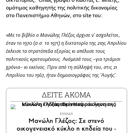
δικτατορίας. Όπως γράφει ο Κώστας Ε. Μπέης,
ομότιμος καθηγητής της πολιτικής δικονομίας
στο Πανεπιστήμιο Αθηνών, στο site του:
«Με το βιβλίο ο Μανώλης Γλέζος άρχισε ν' ασχολείται,
όταν το 1970 (σ.σ. το 1971) η δικτατορία της 21ης Απριλίου
έκλεισε τα στρατόπεδα εξορίας κι απέλυσε τους
πολιτικούς κρατουμένους. Ανάμεσά τους –για τριάμισι
χρόνια– κι εκείνος. Πριν από τη σύλληψή του, στις 21
Απριλίου του 1967, ήταν δημοσιογράφος της 'Αυγής'.
ΔΕΙΤΕ ΑΚΟΜΑ
ΕΛΛΑΔΑ
Μανώλη Γλέζος: Σε στενό
οικογενειακό κύκλο η κηδεία του -