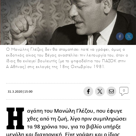
Ο Μανώλης Γλέζος δεν θα σταματήσει ποτέ να γράφει, όμως ο
εκδοτικός οίκος του Βέγας αναστέλλει την λειτουργία του, όταν ο
ίδιος θα εκλεγεί βουλευτής (με το ψηφοδέλτιο του ΠΑΣΟΚ στην
Α Αθήνας) στις εκλογές της 18ης Οκτωβρίου 1981.
0
31.3.2020 | 15:00
Η
αγάπη του Μανώλη Γλέζου, που έφυγε
χθες από τη ζωή, λίγο πριν συμπληρώσει
τα 98 χρόνια του, για το βιβλίο υπήρξε
μεγάλη και διαχρονική. Είχε γράψει και ο ίδιος