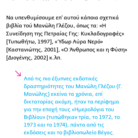
Να υπενθυμίσουμε επ' αυτού κάποια σχετικά
βιβλία τού Μανώλη Γλέζου, όπως τα: «Η
Συνείδηση της Πετραίας Γης: Κυκλαδογραφές»
[Τυπωθήτω, 1997], «Ύδωρ Αύρα Νερό»
[Καστανιώτης, 2001], «Ο Άνθρωπος και η Φύση»
[Διογένης, 2002] κ.λπ.
Από τις πιο έξυπνες εκδοτικές
δραστηριότητες του Μανώλη Γλέζου (Γ.
Μανώλης) εκείνα τα χρόνια, επί
δικτατορίας ακόμη, ήταν τα περίφημα
για την εποχή τους «Ημερολόγια του
Βιβλίου» (τυπώθηκαν τρία, το 1972, το
1973 και το 1974), πάντα από τις
εκδόσεις και το βιβλιοπωλείο Βέγας.