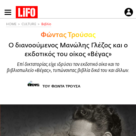
Παράκαμψη
προς
το
HOME
CULTURE
Βιβλίο
κυρίως
Φώντας Τρούσας
περιεχόμενο
O διανοούμενος Μανώλης Γλέζος και o
εκδοτικός του οίκος «Βέγας»
Επί δικτατορίας είχε ιδρύσει τον εκδοτικό οίκο και το
βιβλιοπωλείο «Βέγας», τυπώνοντας βιβλία δικά του και άλλων.
ΤΟΥ ΦΩΝΤΑ ΤΡΟΥΣΑ