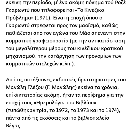
εκείνη την περίοδο, μ' ένα ακόμη πόνημα τού Ροζέ
Γκαρωντύ που τιτλοφορείται «Το Κινέζικο
Πρόβλημα» (1971). Είναι η εποχή όπου ο
Γκαρωντύ στρέφεται προς τον μαοϊσμό, καθώς
παθιάζεται από τον αγώνα του Μάο απέναντι στην
κομματική γραφειοκρατία (με την αντικατάσταση
τού μεγαλύτερου μέρους του κινέζικου κρατικού
μηχανισμού, την κατάργηση των προνομίων των
κομματικών στελεχών κ.λπ.).
Από τις πιο έξυπνες εκδοτικές δραστηριότητες του
Μανώλη Γλέζου (Γ. Μανώλης) εκείνα τα χρόνια,
επί δικτατορίας ακόμη, ήταν τα περίφημα για την
εποχή τους «Ημερολόγια του Βιβλίου»
(τυπώθηκαν τρία, το 1972, το 1973 και το 1974),
πάντα από τις εκδόσεις και το βιβλιοπωλείο
Βέγας.