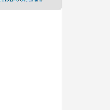
 στo LiFO onDemand