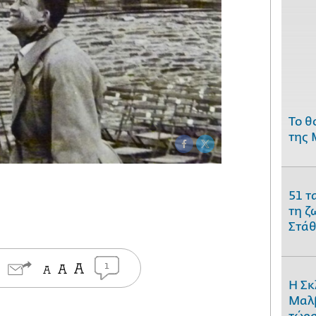
Το θ
της 
51 τ
τη ζ
Στάθ
1
Η Σκ
Μαλβ