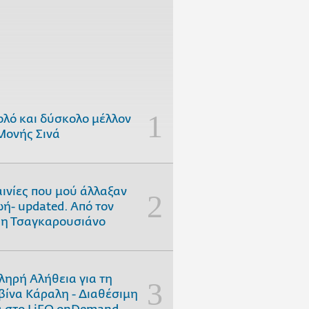
ολό και δύσκολο μέλλον
Μονής Σινά
αινίες που μού άλλαξαν
ωή- updated. Aπό τον
η Τσαγκαρουσιάνο
ληρή Αλήθεια για τη
ίνα Κάραλη - Διαθέσιμη