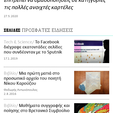
επιτρέπει να ομαδοποιήσεις σε κατηγορίες
ΑΜΠΑ
τις πολλές ανοιχτές καρτέλες
PRINT
27.5.2020
ΠΡΟΣΦΑΤΕΣ ΕΙΔΗΣΕΙΣ
ΣΕΛΙΔΕΣ
Τech & Science
Το Facebook
διέγραψε εκατοντάδες σελίδες
που συνδέονταν με το Sputnik
17.1.2019
Βιβλίο
Μια πρώτη ματιά στο
προσωπικό αρχείο του ποιητή
Νίκου Καρούζου
Θοδωρής Αντωνόπουλος
2.8.2016
Βιβλίο
Μαθήματα συγγραφής και
ποίησης στο Βρετανικό Συμβούλιο