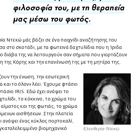
φιλοσοφία του, με τη θεραπεία
μας μέσω του φωτός.
ία Ντεκώ μάς βάζει σε ένα παιχνίδι αναζήτησης του
α στο σκοτάδι, με τα φωτεινά δαχτυλίδια που η Ίριδα
ο διάβα της να λειτουργούν σαν σήματα που γιορτάζουν
η της Κόρης και την επανένωσή της με τη μητέρα της.
ουν την ένωση, την εσωτερική
 και το όλον» λέει. Έχουμε φτάσει
τάσιο IRIS. Εδώ έχει ανάψει το
τυλίδι, το κόκκινο, το χρώμα του
αίματος και της φωτιάς, το χρώμα
όμενων αισθήσεων. Στην πλατεία
ει ανάψει ένας κύκλος πορτοκαλί,
γκαταλελειμμένο βιομηχανικό
Ελευθερία Ντεκώ