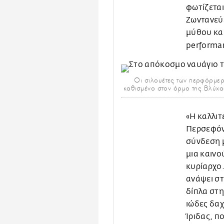
φωτίζεται
Ζωντανεύε
μύθου και
performa
Oι σιλουέτες των περφόρμερ 
καθισμένο στον όρμο της Βλύχ
«Η καλλιτ
Περσεφόνη
σύνδεση μ
μια καινο
κυρίαρχο.
ανάψει στ
δίπλα στη
ιώδες δαχ
Ίριδας, π