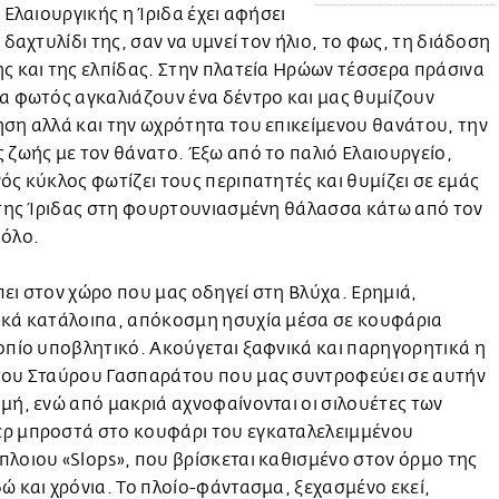
ς Ελαιουργικής η Ίριδα έχει αφήσει
ο δαχτυλίδι της, σαν να υμνεί τον ήλιο, το φως, τη διάδοση
ς και της ελπίδας. Στην πλατεία Ηρώων τέσσερα πράσινα
α φωτός αγκαλιάζουν ένα δέντρο και μας θυμίζουν
ση αλλά και την ωχρότητα του επικείμενου θανάτου, την
 ζωής με τον θάνατο. Έξω από το παλιό Ελαιουργείο,
ός κύκλος φωτίζει τους περιπατητές και θυμίζει σε εμάς
 της Ίριδας στη φουρτουνιασμένη θάλασσα κάτω από τον
θόλο.
ει στον χώρο που μας οδηγεί στη Βλύχα. Ερημιά,
ικά κατάλοιπα, απόκοσμη ησυχία μέσα σε κουφάρια
οπίο υποβλητικό. Ακούγεται ξαφνικά και παρηγορητικά η
του Σταύρου Γασπαράτου που μας συντροφεύει σε αυτήν
μή, ενώ από μακριά αχνοφαίνονται οι σιλουέτες των
ρ μπροστά στο κουφάρι του εγκαταλελειμμένου
λοιου «Slops», που βρίσκεται καθισμένο στον όρμο της
ώ και χρόνια. Το πλοίο-φάντασμα, ξεχασμένο εκεί,