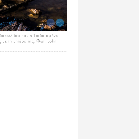
δαχτυλίδια που η Ίριδα αφήνει
 με τη μητέρα της. Φωτ.: John