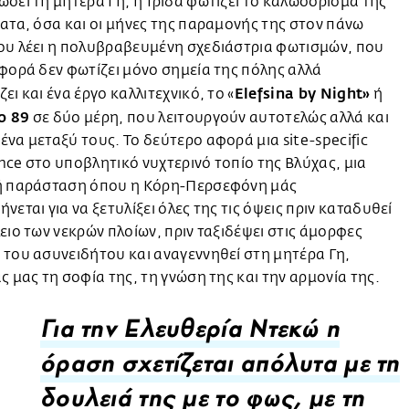
σει τη μητέρα Γη, η Ίριδα φωτίζει το καλωσόρισμά της
ατα, όσα και οι μήνες της παραμονής της στον πάνω
ου λέει η πολυβραβευμένη σχεδιάστρια φωτισμών, που
φορά δεν φωτίζει μόνο σημεία της πόλης αλλά
Elefsina by Night»
ει και ένα έργο καλλιτεχνικό, το «
ή
ο 89
σε δύο μέρη, που λειτουργούν αυτοτελώς αλλά και
να μεταξύ τους. Το δεύτερο αφορά μια site-specific
ce στο υποβλητικό νυχτερινό τοπίο της Βλύχας, μια
ή παράσταση όπου η Κόρη-Περσεφόνη μάς
νεται για να ξετυλίξει όλες της τις όψεις πριν καταδυθεί
ειο των νεκρών πλοίων, πριν ταξιδέψει στις άμορφες
του ασυνειδήτου και αναγεννηθεί στη μητέρα Γη,
ς μας τη σοφία της, τη γνώση της και την αρμονία της.
Για την Ελευθερία Ντεκώ η
όραση σχετίζεται απόλυτα με τη
δουλειά της με το φως, με τη