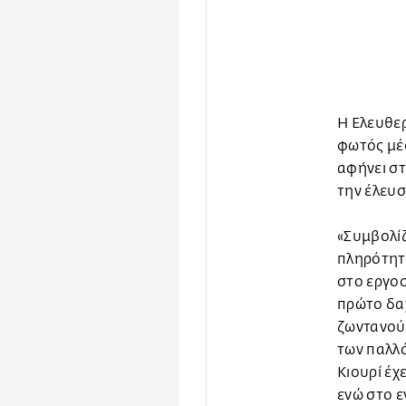
Η Ελευθερ
φωτός μέσ
αφήνει στ
την έλευσ
«Συμβολίζ
πληρότητα
στο εργοσ
πρώτο δαχ
ζωντανού 
των παλλ
Κιουρί έχ
ενώ στο ε