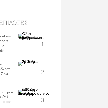
ΕΠΙΛΟΓΕΣ
λουθούν
encers.
ους
ύν.
αι
μέλλον
 Σινά
 που μού
η ζωή-
Aπό τον