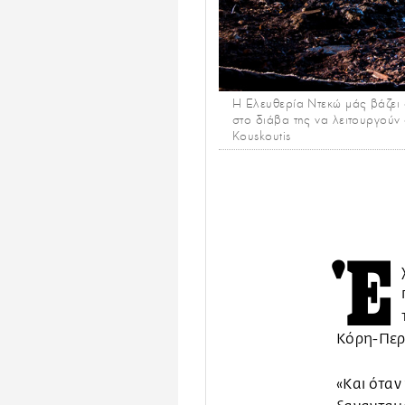
Η Ελευθερία Ντεκώ μάς βάζει σ
στο διάβα της να λειτουργούν 
Kouskoutis
Έ
Κόρη-Περσ
«Και όταν