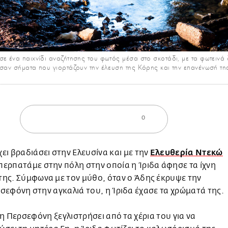
ε ένα παιχνίδι αναζήτησης του φωτός μέσα στο σκοτάδι, με τα φωτεινά 
σαν σήματα που γιορτάζουν την έλευση της Κόρης και την επανένωσή της
0
Ελευθερία Ντεκώ
χει βραδιάσει στην Ελευσίνα και με την
περπατάμε στην πόλη στην οποία η Ίριδα άφησε τα ίχνη
της. Σύμφωνα με τον μύθο, όταν ο Άδης έκρυψε την
εφόνη στην αγκαλιά του, η Ίριδα έχασε τα χρώματά της.
 η Περσεφόνη ξεγλιστρήσει από τα χέρια του για να