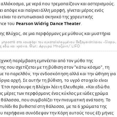
 αλλόκοσμα, με νερά που τρεμοπαίζουν και αστερισμούς.
ι απόψε και παίρνει άλλη μορφή, γίνεται μέρος ενός
 είναι το εντυπωσιακό σκηνικό της χορευτικής
Pearson Widrig Dance Theater
nce του
.
μπροστά στο κουφάρι του εγκαταλελειμμένου δεξαμενόπλοιου «Slops», 
ας εδώ και χρόνια. Φωτ.: Αργυρώ Μποζώνη/ LIFO
εχνική παρέμβαση εμπνέεται από τον μύθο της
ς που σχετίζεται με τη βύθιση στον "κάτω κόσμο", τη
ε το παρελθόν, την ενδοσκόπηση αλλά και την ώθηση για
ύργια αρχή. Σε αυτήν τη βύθιση, το υγρό στοιχείο είναι
 Έτσι προέκυψε η Βλύχα» λέει η Ελευθερία. «Και εδώ θα
ις μέρες των περφόρμανς ένας κύκλος με ιώδες χρώμα
 θάλασσα, που συμβολίζει την πνευματική ανάταση. Το
τυλίδι θα βυθιστεί στη θάλασσα, με τα 6 χρώματα της
ου περήφανα συνόδεψαν την Κόρη αυτούς τους έξι μήνες