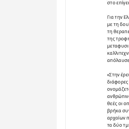
στο επίγε
Για την Ε
με τη δου
τη θεραπε
της τροφή
μεταφυσικ
καλλιτεχν
απόλαυσε
«Στην έρε
διάφορες
ονομάζετα
ανθρώπινο
θεές οι ο
βρήκα συ
αρχαίων π
τα δύο τμ