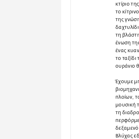
κτίριο τη
το κίτριν
της γνώση
δαχτυλίδι
τη βλάστη
ένωση της
ένας κυαν
το ταξίδι
ουράνιο 
Έχουμε μπ
βιομηχαν
πλοίων, τ
μουσική 
τη διαδρο
περφόρμε
δεξαμενόπ
Βλύχας εδ