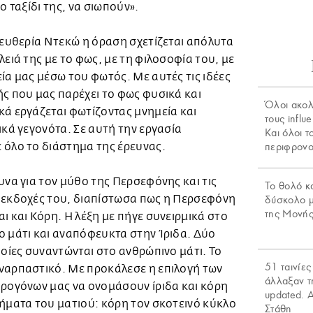
ιο ταξίδι της, να σιωπούν».
λευθερία Ντεκώ η όραση σχετίζεται απόλυτα
λειά της με το φως, με τη φιλοσοφία του, με
ία μας μέσω του φωτός. Με αυτές τις ιδέες
ς που μας παρέχει το φως φυσικά και
Όλοι ακο
ά εργάζεται φωτίζοντας μνημεία και
τους influ
ικά γεγονότα. Σε αυτή την εργασία
Και όλοι τ
 όλο το διάστημα της έρευνας.
περιφρονο
υνα για τον μύθο της Περσεφόνης και τις
Το θολό κ
 εκδοχές του, διαπίστωσα πως η Περσεφόνη
δύσκολο 
της Μονής
ι και Κόρη. Η λέξη με πήγε συνειρμικά στο
 μάτι και αναπόφευκτα στην Ίριδα. Δύο
ποίες συναντώνται στο ανθρώπινο μάτι. Το
51 ταινίες
ναρπαστικό. Με προκάλεσε η επιλογή των
άλλαξαν τ
ρογόνων μας να ονομάσουν ίριδα και κόρη
updated. 
ήματα του ματιού: κόρη τον σκοτεινό κύκλο
Στάθη