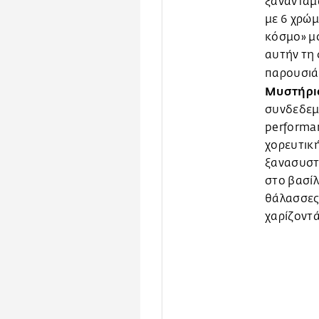
ξανανταμώ
με 6 χρώμ
κόσμο» μ
αυτήν τη 
παρουσιάζ
Μυστήρι
συνδεδεμέ
performan
χορευτικ
ξανασυστή
στο βασίλ
θάλασσες 
χαρίζοντά