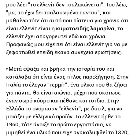
μου λέει "το ελλενίτ δεν τσαλακώνεται". Του λέω,
"μα, το έχω δει τσαλακωμένο παντού", και
μαθαίνω τότε ότι αυτό που πίστευα για χρόνια ότι
είναι ελλενίτ είναι η
κυματοειδής λαμαρίνα
, το
ελλενίτ έχει απαγορευτεί εδώ και χρόνια.
Προφανώς μου είχε πει ότι είναι ελλενίτ για να με
ξεφορτωθεί επειδή έκανα συνέχεια ερωτήσεις.
»Μετά έψαξα και βρήκα την ιστορία του και
κατάλαβα ότι είναι ένας τίτλος παρεξήγηση. Στην
Ιταλία το έλεγαν "τερμίτ", ένα υλικό που θα ζήσει
για πάντα, θα είναι αιώνιο, μέχρι που σκότωσε
έναν σωρό κόσμο και πέθανε και το ίδιο. Στην
Ελλάδα το ονόμασαν "ελλενίτ", με δύο λ, για να
μοιάζει με ελληνικό προϊόν. Το ελλενίτ ήρθε το
1960, τότε άνοιξε το πρώτο εργοστάσιο, να
μιμηθεί ένα υλικό που είχε ανακαλυφθεί το 1820,