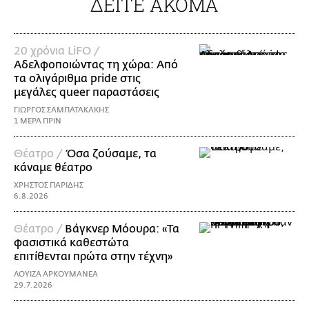
ΔΕΙΤΕ ΑΚΟΜΑ
20 χρόνια LiFO /
Αδελφοποιώντας τη χώρα: Από
τα ολιγάριθμα pride στις
μεγάλες queer παραστάσεις
ΓΙΩΡΓΟΣ ΣΑΜΠΑΤΑΚΑΚΗΣ
1 ΜΕΡΑ ΠΡΙΝ
Θέατρο /
Όσα ζούσαμε, τα
κάναμε θέατρο
ΧΡΗΣΤΟΣ ΠΑΡΙΔΗΣ
6.8.2026
Θέατρο /
Βάγκνερ Μόουρα: «Τα
φασιστικά καθεστώτα
επιτίθενται πρώτα στην τέχνη»
ΛΟΥΙΖΑ ΑΡΚΟΥΜΑΝΕΑ
29.7.2026