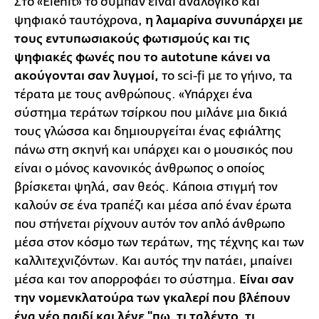
Στο «Elenit» το σύμπαν είναι αναλογικό και
ψηφιακό ταυτόχρονα,
η λαμαρίνα συνυπάρχει με
τους εντυπωσιακούς φωτισμούς και τις
ψηφιακές φωνές που το autotune κάνει να
ακούγονται σαν λυγμοί,
το sci-fi με το γήινο, τα
τέρατα με τους ανθρώπους. «Υπάρχει ένα
σύστημα τεράτων τσίρκου που μιλάνε μια δικιά
τους γλώσσα και δημιουργείται ένας εφιάλτης
πάνω στη σκηνή και υπάρχει και ο μουσικός που
είναι ο μόνος κανονικός άνθρωπος ο οποίος
βρίσκεται ψηλά, σαν θεός. Κάποια στιγμή τον
καλούν σε ένα τραπέζι και μέσα από έναν έρωτα
που στήνεται ρίχνουν αυτόν τον απλό άνθρωπο
μέσα στον κόσμο των τεράτων, της τέχνης και των
καλλιτεχνιζόντων. Και αυτός την πατάει, μπαίνει
μέσα και τον απορροφάει το σύστημα.
Είναι σαν
την νομενκλατούρα των γκαλερί που βλέπουν
ένα νέο παιδί και λένε "πω, τι ταλέντο, τι