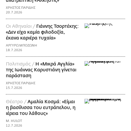
ανατρεπτική «Άλκηστις»
ΧΡΗΣΤΟΣ ΠΑΡΙΔΗΣ
20.7.2026
Οι Αθηναίοι /
Γιάννης Τσορτέκης:
«Δεν είχα καμία φιλοδοξία,
έκανα καριέρα τυχαία»
ΑΡΓΥΡΩ ΜΠΟΖΩΝΗ
18.7.2026
Πολιτισμός /
Η «Μικρά Αγγλία»
της Ιωάννας Καρυστιάνη γίνεται
παράσταση
ΧΡΗΣΤΟΣ ΠΑΡΙΔΗΣ
15.7.2026
Θέατρο /
Αμαλία Κοσμά: «Είμαι
η βασίλισσα του ευτράπελου, η
ιέρεια του λάθους»
M. HULOT
12.7.2026