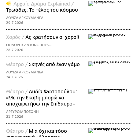
Αρχαίο Δράμα Explained /
Τρωάδες: Το τέλος του κόσμου
ΛΟΥΙΖΑ ΑΡΚΟΥΜΑΝΕΑ
29.7.2026
Χορός /
Ας κρατήσουν οι χοροί!
ΘΟΔΩΡΗΣ ΑΝΤΩΝΟΠΟΥΛΟΣ
28.7.2026
Θέατρο /
Σκηνές από έναν γάμο
ΛΟΥΙΖΑ ΑΡΚΟΥΜΑΝΕΑ
24.7.2026
Θέατρο /
Λυδία Φωτοπούλου:
«Με την Εκάβη μπορώ να
αποχαιρετήσω την Επίδαυρο»
ΑΡΓΥΡΩ ΜΠΟΖΩΝΗ
21.7.2026
Θέατρο /
Μια όχι και τόσο