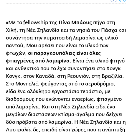
»Με το fellowship της
Πίνα Μπάους
πήγα στη
Χιλή, τη Νέα Ζηλανδία και τα νησιά του Πάσχα και
συνάντησα την κυματοειδή λαμαρίνα ως υλικό
παντού, Μου αρέσει που είναι το υλικό των
φτωχών,
οι παραγκουπόλεις είναι όλες
φτιαγμένες από λαμαρίνα
. Είναι ένα υλικό φτηνό
και ανθεκτικό που το έχω συναντήσει στο Χονγκ
Κονγκ, στον Καναδά, στη Ρεουνιόν, στη Βραζιλία.
Στο Μονπελιέ, φεύγοντας από το αεροδρόμιο,
είδα ένα ολόκληρο εργοστάσιο τεράστιο, με
διαδρόμους που ενώνονται εναερίως, φτιαγμένο
από λαμαρίνα. Και στη Νέα Ζηλανδία είδα ένα
μεγάλων διαστάσεων κτίσμα-άγαλμα που δείχνει
δύο πρόβατα από λαμαρίνα. Η Νέα Ζηλανδία και η
Αυστραλία δε, επειδή είναι χώρες που η ανάπτυξή