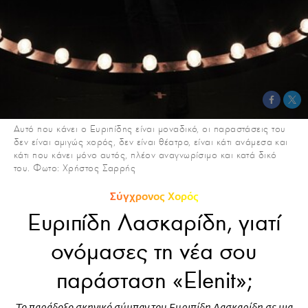
Αυτό που κάνει ο Ευριπίδης είναι μοναδικό, οι παραστάσεις του
δεν είναι αμιγώς χορός, δεν είναι θέατρο, είναι κάτι ανάμεσα και
κάτι που κάνει μόνο αυτός, πλέον αναγνωρίσιμο και κατά δικό
του. Φωτο: Χρήστος Σαρρής
Σύγχρονος Χορός
Ευριπίδη Λασκαρίδη, γιατί
ονόμασες τη νέα σου
παράσταση «Elenit»;