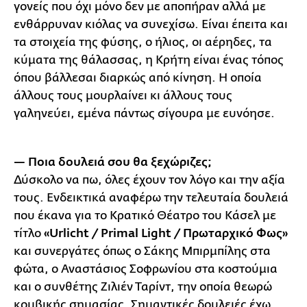
γονείς που όχι μόνο δεν με αποπήραν αλλά με
ενθάρρυναν κιόλας να συνεχίσω. Είναι έπειτα και
τα στοιχεία της φύσης, ο ήλιος, οι αέρηδες, τα
κύματα της θάλασσας, η Κρήτη είναι ένας τόπος
όπου βάλλεσαι διαρκώς από κίνηση. Η οποία
άλλους τους μουρλαίνει κι άλλους τους
γαληνεύει, εμένα πάντως σίγουρα με ευνόησε.
— Ποια δουλειά σου θα ξεχώριζες;
Δύσκολο να πω, όλες έχουν τον λόγο και την αξία
τους. Ενδεικτικά αναφέρω την τελευταία δουλειά
που έκανα για το Κρατικό Θέατρο του Κάσελ με
τίτλο
«Urlicht / Primal Light / Πρωταρχικό Φως»
και συνεργάτες όπως ο Σάκης Μπιρμπίλης στα
φώτα, ο Αναστάσιος Σοφρωνίου στα κοστούμια
και ο συνθέτης Ζιλιέν Ταρίντ, την οποία θεωρώ
κομβικής σημασίας. Σημαντικές δουλειές έχω