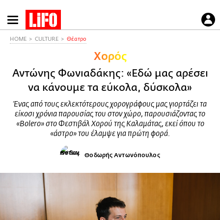
Παράκαμψη
προς
το
HOME
CULTURE
Θέατρο
κυρίως
Χορός
περιεχόμενο
Αντώνης Φωνιαδάκης: «Εδώ μας αρέσει
να κάνουμε τα εύκολα, δύσκολα»
Ένας από τους εκλεκτότερους χορογράφους μας γιορτάζει τα
είκοσι χρόνια παρουσίας του στον χώρο, παρουσιάζοντας το
«Bolero» στο Φεστιβάλ Χορού της Καλαμάτας, εκεί όπου το
«άστρο» του έλαμψε για πρώτη φορά.
Θοδωρής Αντωνόπουλος