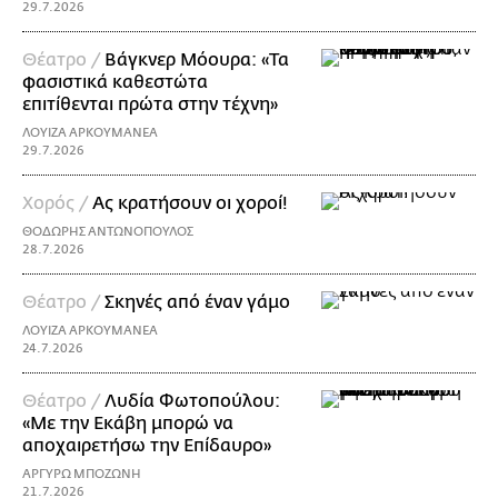
29.7.2026
Θέατρο /
Βάγκνερ Μόουρα: «Τα
φασιστικά καθεστώτα
επιτίθενται πρώτα στην τέχνη»
ΛΟΥΙΖΑ ΑΡΚΟΥΜΑΝΕΑ
29.7.2026
Χορός /
Ας κρατήσουν οι χοροί!
ΘΟΔΩΡΗΣ ΑΝΤΩΝΟΠΟΥΛΟΣ
28.7.2026
Θέατρο /
Σκηνές από έναν γάμο
ΛΟΥΙΖΑ ΑΡΚΟΥΜΑΝΕΑ
24.7.2026
Θέατρο /
Λυδία Φωτοπούλου:
«Με την Εκάβη μπορώ να
αποχαιρετήσω την Επίδαυρο»
ΑΡΓΥΡΩ ΜΠΟΖΩΝΗ
21.7.2026