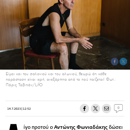
Είμαι και του σαλονιού και του αλωνιού, θεωρώ ότι κάθε
παράσταση είναι ιερή, ανεξάρτητα από το πού παίζεται! Φωτ.:
Πάρις Ταβιτιάν/LifO
0
14.7.2023 | 12:52
ίγο προτού ο
Αντώνης Φωνιαδάκης
δώσει