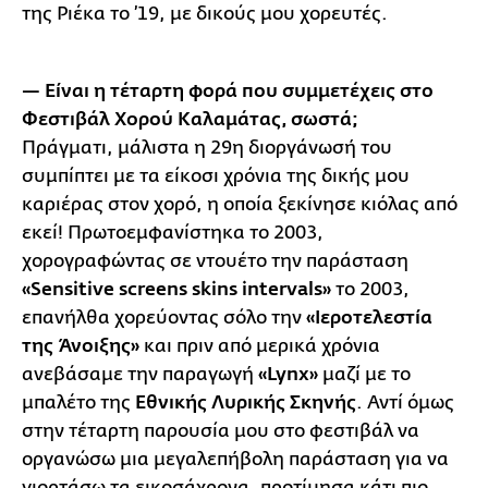
της Ριέκα το ’19, με δικούς μου χορευτές.
— Είναι η τέταρτη φορά που συμμετέχεις στο
Φεστιβάλ Χορού Καλαμάτας, σωστά;
Πράγματι, μάλιστα η 29η διοργάνωσή του
συμπίπτει με τα είκοσι χρόνια της δικής μου
καριέρας στον χορό, η οποία ξεκίνησε κιόλας από
εκεί! Πρωτοεμφανίστηκα το 2003,
χορογραφώντας σε ντουέτο την παράσταση
«Sensitive screens skins intervals»
το 2003,
επανήλθα χορεύοντας σόλο την
«Ιεροτελεστία
της Άνοιξης»
και πριν από μερικά χρόνια
ανεβάσαμε την παραγωγή
«Lynx»
μαζί με το
μπαλέτο της
Εθνικής Λυρικής Σκηνής
. Αντί όμως
στην τέταρτη παρουσία μου στο φεστιβάλ να
οργανώσω μια μεγαλεπήβολη παράσταση για να
γιορτάσω τα εικοσάχρονα, προτίμησα κάτι πιο