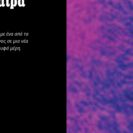
αιρα
με ένα από τα
ος σε μια νέα
ρυφά μέρη.