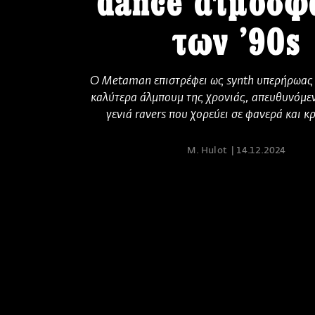
dance ατμόσφ
των '90s
Ο Metaman επιστρέφει ως synth υπερήρωας 
καλύτερα άλμπουμ της χρονιάς, απευθυνόμεν
γενιά ravers που χορεύει σε φανερά και κ
M. Hulot
14.12.2024