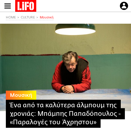
Παράκαμψη
προς
το
HOME
CULTURE
Μουσική
κυρίως
περιεχόμενο
Μουσική
Ένα από τα καλύτερα άλμπουμ της
χρονιάς: Μπάμπης Παπαδόπουλος -
«Παραλογές του Άχρηστου»