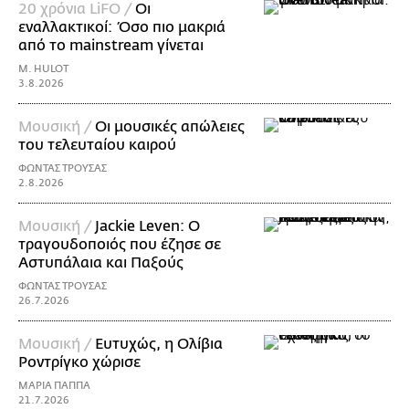
20 χρόνια LiFO /
Οι
εναλλακτικοί: Όσο πιο μακριά
από το mainstream γίνεται
M. HULOT
3.8.2026
Μουσική /
Οι μουσικές απώλειες
του τελευταίου καιρού
ΦΩΝΤΑΣ ΤΡΟΥΣΑΣ
2.8.2026
Μουσική /
Jackie Leven: Ο
τραγουδοποιός που έζησε σε
Αστυπάλαια και Παξούς
ΦΩΝΤΑΣ ΤΡΟΥΣΑΣ
26.7.2026
Μουσική /
Ευτυχώς, η Ολίβια
Ροντρίγκο χώρισε
ΜΑΡΙΑ ΠΑΠΠΑ
21.7.2026