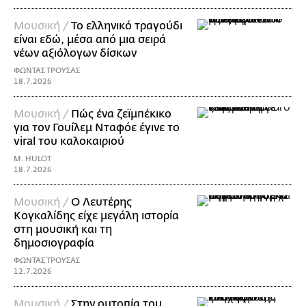
Μουσική /
Το ελληνικό τραγούδι
είναι εδώ, μέσα από μια σειρά
νέων αξιόλογων δίσκων
ΦΩΝΤΑΣ ΤΡΟΥΣΑΣ
18.7.2026
Μουσική /
Πώς ένα ζεϊμπέκικο
για τον Γουίλεμ Νταφόε έγινε το
viral του καλοκαιριού
M. HULOT
18.7.2026
Μουσική /
Ο Λευτέρης
Κογκαλίδης είχε μεγάλη ιστορία
στη μουσική και τη
δημοσιογραφία
ΦΩΝΤΑΣ ΤΡΟΥΣΑΣ
12.7.2026
Μουσική /
Στην ουτοπία του