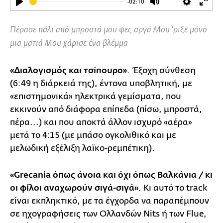
-02:10
Play
Mute
Settings
Ente
full
Πέρασε πάλι από μπροστά μου ψες αργά Μου 'ριξε μόνο
μια ματιά Μου χάρισε ένα
βλέμμα
«Διαλογισμός και τσίπουρο»
. Έξοχη σύνθεση
(6:49 η διάρκειά της), έντονα υποβλητική, με
«επιστημονικά» ηλεκτρικά γεμίσματα, που
εκκινούν από διάφορα επίπεδα (πίσω, μπροστά,
πέρα...) και που αποκτά άλλον ισχυρό «αέρα»
μετά το 4:15 (με μπάσο ογκολιθικό και με
μελωδική εξέλιξη λαϊκο-ρεμπέτικη).
«Grecania όπως άνοια και όχι όπως Βαλκάνια / κι
οι φίλοι αναχωρούν σιγά-σιγά»
. Κι αυτό το track
είναι εκπληκτικό, με τα έγχορδα να παραπέμπουν
σε ηχογραφήσεις των Ολλανδών Nits ή των Flue,