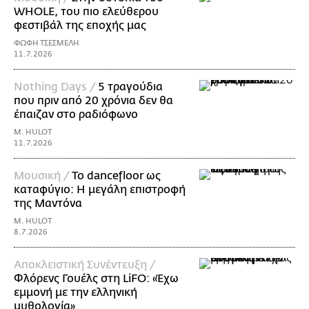
WHOLE, του πιο ελεύθερου
φεστιβάλ της εποχής μας
ΦΩΦΗ ΤΣΕΣΜΕΛΗ
11.7.2026
Nothing Days /
5 τραγούδια
που πριν από 20 χρόνια δεν θα
έπαιζαν στο ραδιόφωνο
M. HULOT
11.7.2026
Μουσική /
Το dancefloor ως
καταφύγιο: Η μεγάλη επιστροφή
της Μαντόνα
M. HULOT
8.7.2026
Αποκλειστική Συνέντευξη /
Φλόρενς Γουέλς στη LiFO: «Έχω
εμμονή με την ελληνική
μυθολογία»