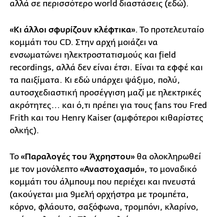
αλλά σε περισσότερο world διαστάσεις (εδώ).
«Κι άλλοι σφυρίζουν κλέφτικα»
. Το προτελευταίο
κομμάτι του CD. Στην αρχή μοιάζει να
ενσωματώνει ηλεκτροστατισμούς και field
recordings, αλλά δεν είναι έτσι. Είναι τα εφφέ και
τα παιξίματα. Κι εδώ υπάρχει ψάξιμο, πολύ,
αυτοσχεδιαστική προσέγγιση μαζί με ηλεκτρικές
ακρότητες... και ό,τι πρέπει για τους fans του Fred
Frith και του Henry Kaiser (αμφότεροι κιθαρίστες
ολκής).
Το
«Παραλογές του Άχρηστου»
θα ολοκληρωθεί
με τον μονόλεπτο
«Αναστοχασμό»
, το μοναδικό
κομμάτι του άλμπουμ που περιέχει και πνευστά
(ακούγεται μια 9μελή ορχήστρα με τρομπέτα,
κόρνο, φλάουτο, σαξόφωνα, τρομπόνι, κλαρίνο,