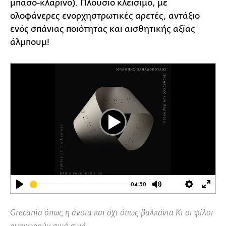
μπάσο-κλαρίνο). Πλούσιο κλείσιμο, με
ολοφάνερες ενορχηστρωτικές αρετές, αντάξιο
ενός σπάνιας ποιότητας και αισθητικής αξίας
άλμπουμ!
Play
-04:50
Play
Mute
Settings
Ente
full
Grecania όπως η άνοια και όχι όπως βαλκάνια Κι οι φίλοι