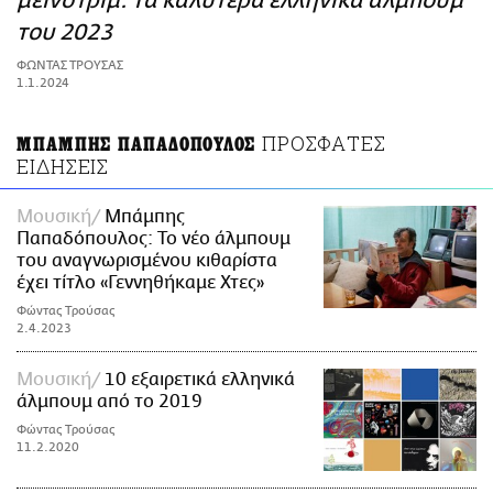
μέινστριμ: Τα καλύτερα ελληνικά άλμπουμ
ΑΜΠΑ
του 2023
PRINT
ΦΩΝΤΑΣ ΤΡΟΥΣΑΣ
1.1.2024
ΠΡΟΣΦΑΤΕΣ
ΜΠΑΜΠΗΣ ΠΑΠΑΔΟΠΟΥΛΟΣ
ΕΙΔΗΣΕΙΣ
Μουσική
Μπάμπης
Παπαδόπουλος: Το νέο άλμπουμ
του αναγνωρισμένου κιθαρίστα
έχει τίτλο «Γεννηθήκαμε Χτες»
Φώντας Τρούσας
2.4.2023
Μουσική
10 εξαιρετικά ελληνικά
άλμπουμ από το 2019
Φώντας Τρούσας
11.2.2020