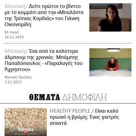
Μουσική
Δείτε πρώτοι το βίντεο
με το κομμάτι από την «Μπαλάντα
της Τρύπιας Καρδιάς» του Γιάννη
Οικονομίδη
M. Hulot
18.11.2019
Μουσική
Ένα από τα καλύτερα
άλμπουμ της χρονιάς: Μπάμπης
Παπαδόπουλος - «Παραλογές του
Άχρηστου»
Φώντας Τρούσας
3.11.2019
ΔΗΜΟΦΙΛΗ
ΘΕΜΑΤΑ
HEALTHY PEOPLE
Είναι καλό
πρωινό η βρόμη; Ένας γιατρός
απαντά