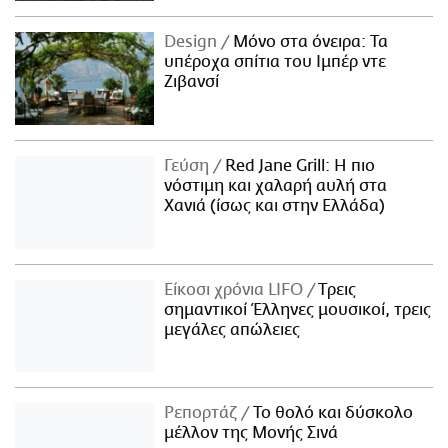
Design
Μόνο στα όνειρα: Τα
υπέροχα σπίτια του Ιμπέρ ντε
Ζιβανσί
Γεύση
Red Jane Grill: Η πιο
νόστιμη και χαλαρή αυλή στα
Χανιά (ίσως και στην Ελλάδα)
Είκοσι χρόνια LIFO
Tρεις
σημαντικοί Έλληνες μουσικοί, τρεις
μεγάλες απώλειες
Ρεπορτάζ
Το θολό και δύσκολο
μέλλον της Μονής Σινά