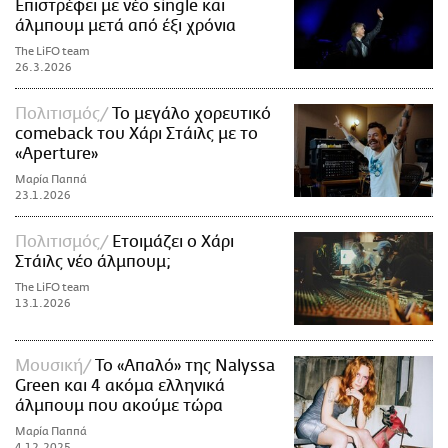
Επιστρέφει με νέο single και
άλμπουμ μετά από έξι χρόνια
The LiFO team
26.3.2026
Πολιτισμός
Το μεγάλο χορευτικό
comeback του Χάρι Στάιλς με το
«Aperture»
Μαρία Παππά
23.1.2026
Πολιτισμός
Ετοιμάζει ο Χάρι
Στάιλς νέο άλμπουμ;
The LiFO team
13.1.2026
Μουσική
Το «Απαλό» της Nalyssa
Green και 4 ακόμα ελληνικά
άλμπουμ που ακούμε τώρα
Μαρία Παππά
4.12.2025