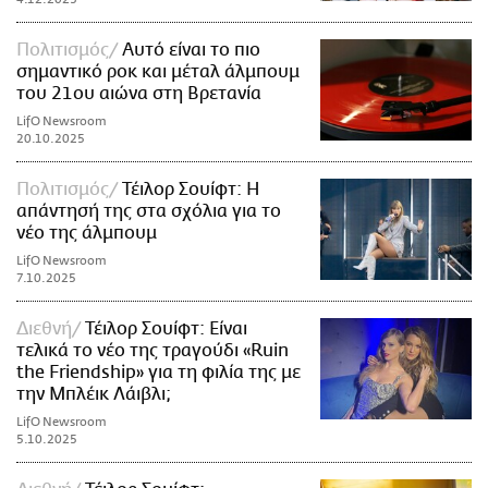
Πολιτισμός
Αυτό είναι το πιο
σημαντικό ροκ και μέταλ άλμπουμ
του 21ου αιώνα στη Βρετανία
LifO Newsroom
20.10.2025
Πολιτισμός
Τέιλορ Σουίφτ: Η
απάντησή της στα σχόλια για το
νέο της άλμπουμ
LifO Newsroom
7.10.2025
Διεθνή
Τέιλορ Σουίφτ: Είναι
τελικά το νέο της τραγούδι «Ruin
the Friendship» για τη φιλία της με
την Μπλέικ Λάιβλι;
LifO Newsroom
5.10.2025