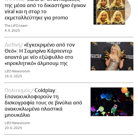
της μέσα από το δικαστήριο έγιναν
viral και η σταρ το
εκμεταλλεύτηκε για promo
The LiFO team
4.9.2025
Διεθνή
«Εγκεκριμένο από τον
Θεό»: Η Σαμπρίνα Κάρπεντερ
απαντά με νέο εξώφυλλο στο
«προκλητικό» άλμπουμ της
LifO Newsroom
26.6.2025
Πολιτισμός
Coldplay:
Επανακυκλοφορούν τη
δισκογραφία τους σε βινύλια από
ανακυκλωμένα πλαστικά
μπουκάλια
LifO Newsroom
20.6.2025