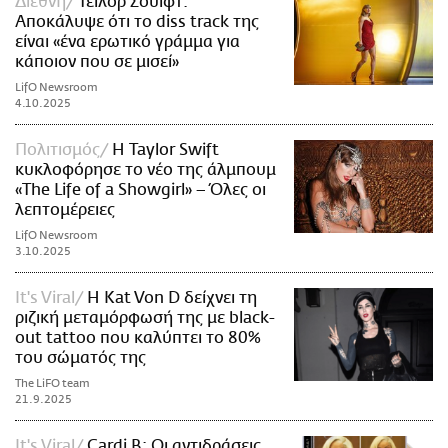
Διεθνή
Τέιλορ Σουίφτ:
Αποκάλυψε ότι το diss track της
είναι «ένα ερωτικό γράμμα για
κάποιον που σε μισεί»
LifO Newsroom
4.10.2025
Πολιτισμός
Η Taylor Swift
κυκλοφόρησε το νέο της άλμπουμ
«The Life of a Showgirl» – Όλες οι
λεπτομέρειες
LifO Newsroom
3.10.2025
It's Viral
Η Kat Von D δείχνει τη
ριζική μεταμόρφωσή της με black-
out tattoo που καλύπτει το 80%
του σώματός της
The LiFO team
21.9.2025
It's Viral
Cardi B: Οι αντιδράσεις