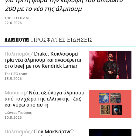
για τρίτη φορά την κορυφή του Billboard
ΑΜΠΑ
200 με το νέο της άλμπουμ
PRINT
THE LIFO TEAM
22.6.2026
ΠΡΟΣΦΑΤΕΣ ΕΙΔΗΣΕΙΣ
ΑΛΜΠΟΥΜ
Πολιτισμός
Drake: Κυκλοφορεί
τρία νέα άλμπουμ και αναφέρεται
στο beef με τον Kendrick Lamar
The LiFO team
15.5.2026
Μουσική
Νέα, αξιόλογα άλμπουμ
από τον χώρο της ελληνικής τζαζ
και γύρω από αυτή
Φώντας Τρούσας
10.5.2026
Πολιτισμός
Πολ ΜακΚάρτνεϊ: