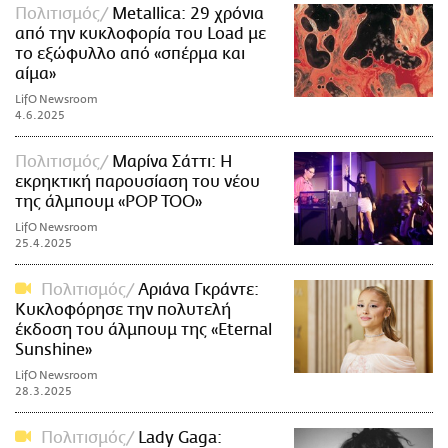
Πολιτισμός
Metallica: 29 χρόνια
από την κυκλοφορία του Load με
το εξώφυλλο από «σπέρμα και
αίμα»
LifO Newsroom
4.6.2025
Πολιτισμός
Μαρίνα Σάττι: Η
εκρηκτική παρουσίαση του νέου
της άλμπουμ «POP TOO»
LifO Newsroom
25.4.2025
Πολιτισμός
Αριάνα Γκράντε:
Κυκλοφόρησε την πολυτελή
έκδοση του άλμπουμ της «Eternal
Sunshine»
LifO Newsroom
28.3.2025
Πολιτισμός
Lady Gaga: