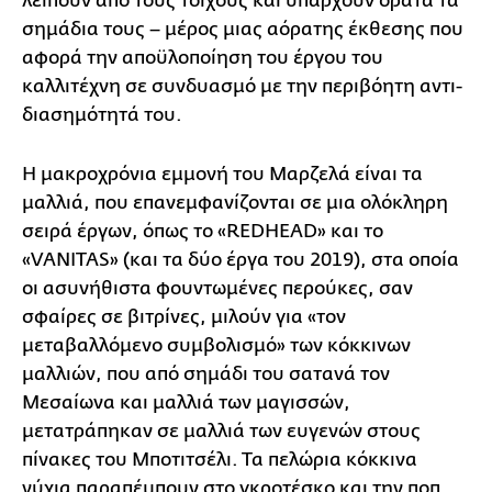
λείπουν από τους τοίχους και υπάρχουν ορατά τα
σημάδια τους – μέρος μιας αόρατης έκθεσης που
αφορά την αποϋλοποίηση του έργου του
καλλιτέχνη σε συνδυασμό με την περιβόητη αντι-
διασημότητά του.
Η μακροχρόνια εμμονή του Μαρζελά είναι τα
μαλλιά, που επανεμφανίζονται σε μια ολόκληρη
σειρά έργων, όπως το «REDHEAD» και το
«VANITAS» (και τα δύο έργα του 2019), στα οποία
οι ασυνήθιστα φουντωμένες περούκες, σαν
σφαίρες σε βιτρίνες, μιλούν για «τον
μεταβαλλόμενο συμβολισμό» των κόκκινων
μαλλιών, που από σημάδι του σατανά τον
Mεσαίωνα και μαλλιά των μαγισσών,
μετατράπηκαν σε μαλλιά των ευγενών στους
πίνακες του Μποτιτσέλι. Τα πελώρια κόκκινα
νύχια παραπέμπουν στο γκροτέσκο και την ποπ