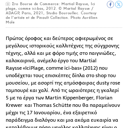
Στο Bourse de Commerce: Μartial Raysse, Ici
plage, comme ici-bas, 2012. © Martial Raysse /
ADAGP, Paris, 2021, Studio Bouroullec. Courtesy
de l’artiste et de Pinault Collection. Photo Aurélien
Mole
Πρώτος όροφος και δεύτερος αφιερωμένος σε
μεγάλους ιστορικούς καλλιτέχνες της σύγχρονης
τέχνης, αλλά και με φόρο τιμής στο παιγνιώδες,
καλοκαιρινό, ανέμελο έργο του Martial
Raysse «IciPlage, comme ici-bas» (2012) που
υποδέχεται τους επισκέπτες δίπλα στο shop του
μουσείου, με ασορτί της ατμόσφαιρας dusty rose
ταμπουρέ και χαλί. Από τις ωραιότερες η γκαλερί
5 με τα έργα των Martin Kippenberger, Florian
Krewer και Thomas Schütte που θα παραμείνουν
μέχρι τις 17 Ιανουαρίου, ένα εξαιρετικό
παράδειγμα διαλόγου και μια ακόμα ευκαιρία να
καταλάβουμε πόσο μεγάλος καλλιτέχνης είναι ο