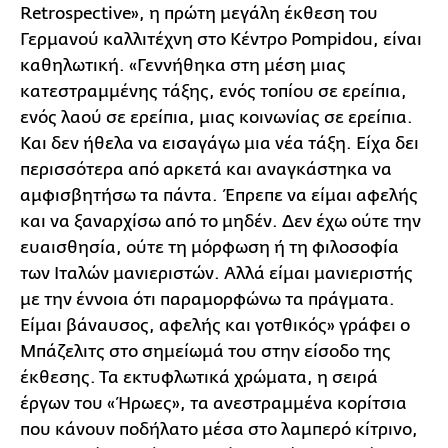
Retrospective», η πρώτη μεγάλη έκθεση του
Γερμανού καλλιτέχνη στο Κέντρο Pompidou, είναι
καθηλωτική. «Γεννήθηκα στη μέση μιας
κατεστραμμένης τάξης, ενός τοπίου σε ερείπια,
ενός λαού σε ερείπια, μιας κοινωνίας σε ερείπια.
Και δεν ήθελα να εισαγάγω μια νέα τάξη. Είχα δει
περισσότερα από αρκετά και αναγκάστηκα να
αμφισβητήσω τα πάντα. Έπρεπε να είμαι αφελής
και να ξαναρχίσω από το μηδέν. Δεν έχω ούτε την
ευαισθησία, ούτε τη μόρφωση ή τη φιλοσοφία
των Ιταλών μανιεριστών. Αλλά είμαι μανιεριστής
με την έννοια ότι παραμορφώνω τα πράγματα.
Είμαι βάναυσος, αφελής και γοτθικός» γράφει ο
Μπάζελιτς στο σημείωμά του στην είσοδο της
έκθεσης. Τα εκτυφλωτικά χρώματα, η σειρά
έργων του «Ήρωες», τα ανεστραμμένα κορίτσια
που κάνουν ποδήλατο μέσα στο λαμπερό κίτρινο,