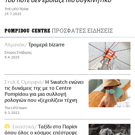
του ποτέ δεν έμοιαζε πιο συγκινητικό
ΑΜΠΑ
THE LIFO TEAM
PRINT
25.7.2025
ΠΡΟΣΦΑΤΕΣ ΕΙΔΗΣΕΙΣ
POMPIDOU CENTRE
Αλμανάκ
Τρομερά bizarre
Σπύρος Στάβερης
9.4.2025
Στυλ & Ομορφιά
Η Swatch ενώνει
τις δυνάμεις της με το Centre
Pompidou για μια συλλογή
ρολογιών που «ξεχειλίζει» τέχνη
The LiFO team
9.3.2022
Εικαστικά
Tαξίδι στο Παρίσι
όπου όλος ο κόσμος επέστρεψε