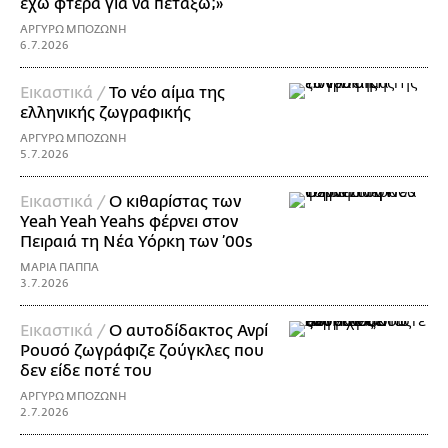
έχω φτερά για να πετάξω;»
ΑΡΓΥΡΩ ΜΠΟΖΩΝΗ
6.7.2026
Εικαστικά /
Το νέο αίμα της
ελληνικής ζωγραφικής
ΑΡΓΥΡΩ ΜΠΟΖΩΝΗ
5.7.2026
Εικαστικά /
Ο κιθαρίστας των
Yeah Yeah Yeahs φέρνει στον
Πειραιά τη Νέα Υόρκη των ’00s
ΜΑΡΙΑ ΠΑΠΠΑ
3.7.2026
Εικαστικά /
Ο αυτοδίδακτος Ανρί
Ρουσό ζωγράφιζε ζούγκλες που
δεν είδε ποτέ του
ΑΡΓΥΡΩ ΜΠΟΖΩΝΗ
2.7.2026