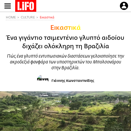
Παράκαμψη
προς
το
HOME
CULTURE
Εικαστικά
κυρίως
Εικαστικά
περιεχόμενο
Ένα γιγάντιο τσιμεντένιο γλυπτό αιδοίου
διχάζει ολόκληρη τη Βραζιλία
Πώς ένα γλυπτό εντυπωσιακών διαστάσεων γελοιοποίησε την
ακροδεξιά φανφάρα των υποστηρικτών του Μπολσονάρου
στην Βραζιλία.
Γιάννης Κωνσταντινίδης