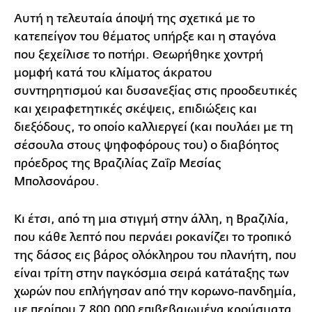
Αυτή η τελευταία άποψή της σχετικά με το
κατεπείγον του θέματος υπήρξε και η σταγόνα
που ξεχείλισε το ποτήρι. Θεωρήθηκε χοντρή
μομφή κατά του κλίματος άκρατου
συντηρητισμού και δυσανεξίας στις προοδευτικές
και χειραφετητικές σκέψεις, επιδιώξεις και
διεξόδους, το οποίο καλλιεργεί (και πουλάει με τη
σέσουλα στους ψηφοφόρους του) ο διαβόητος
πρόεδρος της Βραζιλίας Ζαΐρ Μεσίας
Μπολσονάρου.
Κι έτσι, από τη μια στιγμή στην άλλη, η Βραζιλία,
που κάθε λεπτό που περνάει ροκανίζει το τροπικό
της δάσος εις βάρος ολόκληρου του πλανήτη, που
είναι τρίτη στην παγκόσμια σειρά κατάταξης των
χωρών που επλήγησαν από την κορωνο-πανδημία,
με περίπου 7.800.000 επιβεβαιωμένα κρούσματα,