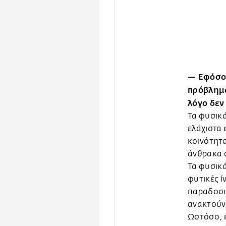
— Εφόσον
πρόβλημα
λόγο δεν
Τα φυσικά
ελάχιστα 
κοινότητ
άνθρακα σ
Τα φυσικά
φυτικές ί
παραδοσι
ανακτούν 
Ωστόσο, 