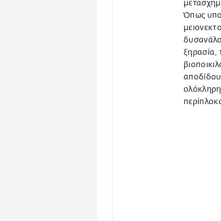
μετασχημα
Όπως υποσ
μειονεκτο
δυσανάλο
ξηρασία, 
βιοποικιλ
αποδίδουν
ολόκληρη
περίπλοκ