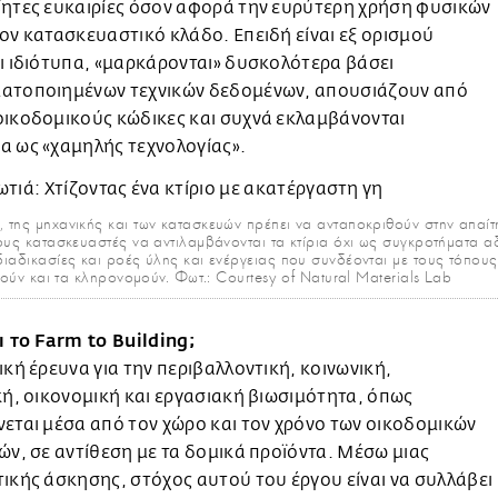
ίητες ευκαιρίες όσον αφορά την ευρύτερη χρήση φυσικών
ον κατασκευαστικό κλάδο. Επειδή είναι εξ ορισμού
ι ιδιότυπα, «μαρκάρονται» δυσκολότερα βάσει
ατοποιημένων τεχνικών δεδομένων, απουσιάζουν από
οικοδομικούς κώδικες και συχνά εκλαμβάνονται
α ως «χαμηλής τεχνολογίας».
, της μηχανικής και των κατασκευών πρέπει να ανταποκριθούν στην απαίτ
τους κατασκευαστές να αντιλαμβάνονται τα κτίρια όχι ως συγκροτήματα α
διαδικασίες και ροές ύλης και ενέργειας που συνδέονται με τους τόπου
ικούν και τα κληρονομούν. Φωτ.: Courtesy of Natural Materials Lab
ι το Farm to Building;
ική έρευνα για την περιβαλλοντική, κοινωνική,
κή, οικονομική και εργασιακή βιωσιμότητα, όπως
εται μέσα από τον χώρο και τον χρόνο των οικοδομικών
ών, σε αντίθεση με τα δομικά προϊόντα. Μέσω μιας
ικής άσκησης, στόχος αυτού του έργου είναι να συλλάβει