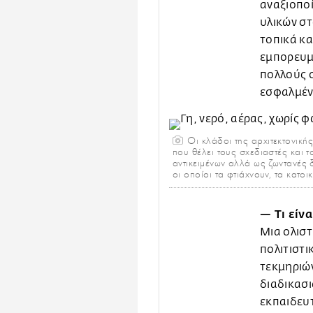
αναξιοπο
υλικών στ
τοπικά κα
εμπορευμ
πολλούς 
εσφαλμέν
Οι κλάδοι της αρχιτεκτονικής
που θέλει τους σχεδιαστές και 
αντικειμένων αλλά ως ζωντανές 
οι οποίοι τα φτιάχνουν, τα κατο
— Τι είνα
Μια ολιστ
πολιτιστι
τεκμηριών
διαδικασι
εκπαιδευτ