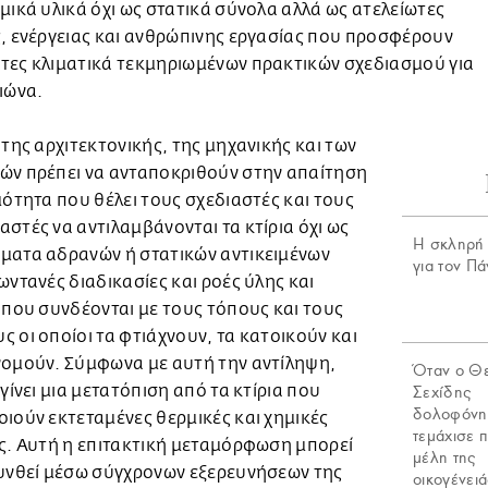
μικά υλικά όχι ως στατικά σύνολα αλλά ως ατελείωτες
, ενέργειας και ανθρώπινης εργασίας που προσφέρουν
τες κλιματικά τεκμηριωμένων πρακτικών σχεδιασμού για
ιώνα.
 της αρχιτεκτονικής, της μηχανικής και των
ών πρέπει να ανταποκριθούν στην απαίτηση
μότητα που θέλει τους σχεδιαστές και τους
στές να αντιλαμβάνονται τα κτίρια όχι ως
H σκληρή 
ματα αδρανών ή στατικών αντικειμένων
για τον Π
ωντανές διαδικασίες και ροές ύλης και
 που συνδέονται με τους τόπους και τους
 οι οποίοι τα φτιάχνουν, τα κατοικούν και
νομούν. Σύμφωνα με αυτή την αντίληψη,
Όταν ο Θ
 γίνει μια μετατόπιση από τα κτίρια που
Σεχίδης
δολοφόνη
ιούν εκτεταμένες θερμικές και χημικές
τεμάχισε π
ς. Αυτή η επιτακτική μεταμόρφωση μπορεί
μέλη της
χυνθεί μέσω σύγχρονων εξερευνήσεων της
οικογένειά