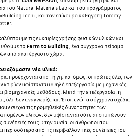
Lola Ben-Alon
ύμε με τη
, επίκουρη καθηγήτρια και
ια του Natural Materials Lab και του προγράμματος
«Building Tech», και τον επίκουρο καθηγητή Tommy
tter.
αλύπτουμε τις ευκαιρίες χρήσης φυσικών υλικών και
Farm to Building
ουθούμε το
, ένα σύγχρονο πείραμα
ών από ακατέργαστο χώμα.
χρειαζόμαστε νέα υλικά;
ίρια προέρχονται από τη γη, και όμως, οι πρώτες ύλες των
 κτιρίων υφίστανται υψηλή επεξεργασία με μηχανικές,
αι βιομηχανικές μεθόδους. Μετά την επεξεργασία, η
υς ύλη δεν αναγνωρίζεται. Έτσι, ενώ τα σύγχρονα σχέδια
ύουν συχνά τις προμηθεϊκές δυνατότητες των
ατισμένων υλικών, δεν υφίστανται ούτε αποτυπώνουν
ς συνέπειές τους. Στην ουσία, οι άνθρωποι που
ι περισσότερο από τις περιβαλλοντικές συνέπειες του