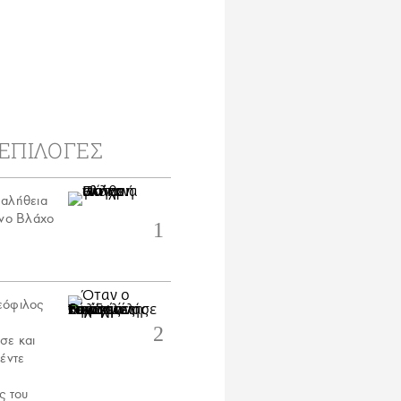
ΕΠΙΛΟΓΕΣ
αλήθεια
άνο Βλάχο
εόφιλος
σε και
έντε
ς του