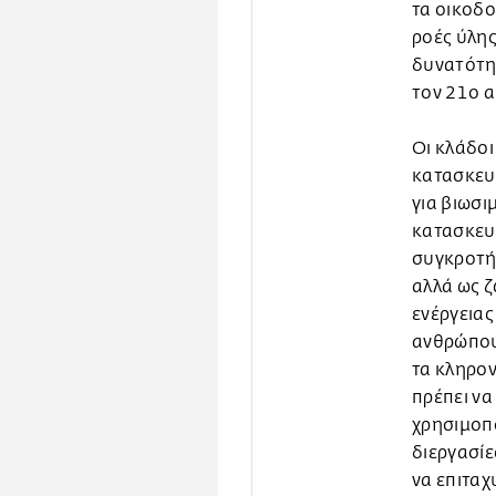
τα οικοδο
ροές ύλης
δυνατότη
τον 21ο α
Οι κλάδοι
κατασκευ
για βιωσι
κατασκευα
συγκροτή
αλλά ως ζ
ενέργειας
ανθρώπους
τα κληρο
πρέπει να
χρησιμοπο
διεργασίε
να επιτα