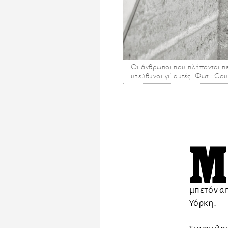
Οι άνθρωποι που πλήττονται πε
υπεύθυνοι γι’ αυτές. Φωτ.: Cou
μπετόν απ
Υόρκη.