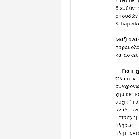
Συνομιλο
διευθύντρ
σπουδών 
Schaperko
Μαζί ανακ
παρακολ
κατασκευ
— Γιατί 
Όλα τα κτ
σύγχρονων
χημικές κ
αρχική το
αναδεικν
μετασχημ
πλήρως τι
πλήττοντα