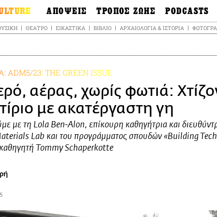
ULTURE
ΑΠΟΨΕΙΣ
ΤΡΟΠΟΣ ΖΩΗΣ
PODCASTS
θόνες
Ιδέες
Μόδα & Στυλ
Σκληρές Αλήθειε
ΥΣΙΚΉ
ΘΈΑΤΡΟ
ΕΙΚΑΣΤΙΚΆ
ΒΙΒΛΊΟ
ΑΡΧΑΙΟΛΟΓΊΑ & ΙΣΤΟΡΊΑ
ΦΩΤΟΓΡΑ
OnDemand
ουσική
Στήλες
Γεύση
Σκληρές Αλήθειε
έατρο
Οπτική Γωνία
Υγεία & Σώμα
Αληθινά Εγκλήμα
καστικά
Guests
Ταξίδια
: ADM5/23: THE GREEN ISSUE
Άλλο ένα podcas
βλίο
Επιστολές
Συνταγές
3.0
ερό, αέρας, χωρίς φωτιά: Χτίζ
χαιολογία &
Living
Ψυχή & Σώμα
τορία
Urban
κτίριο με ακατέργαστη γη
Άκου την επιστή
sign
Αγορά
Ιστορία μιας πόλη
ωτογραφία
με με τη Lola Ben-Alon, επίκουρη καθηγήτρια και διευθύντ
Pulp Fiction
aterials Lab και του προγράμματος σπουδών «Building Tech»
Radio Lifo
 καθηγητή Tommy Schaperkotte
The Review
LiFO Politics
ρή
Το κρασί με απλά
λόγια
15
Ζούμε, ρε!