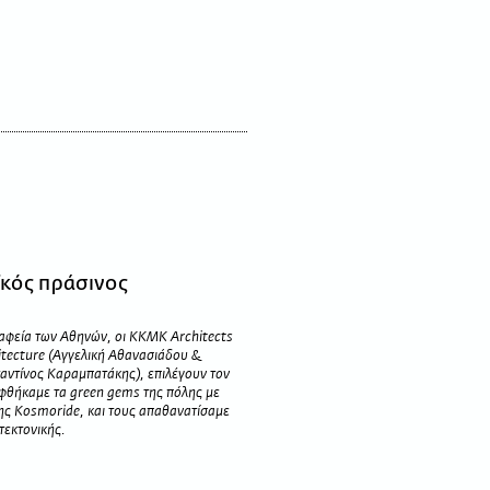
κός πράσινος
γραφεία των Αθηνών, οι ΚΚΜΚ Architects
tecture (Αγγελική Αθανασιάδου &
αντίνος Καραμπατάκης), επιλέγουν τον
φθήκαμε τα green gems της πόλης με
της Kosmoride, και τους απαθανατίσαμε
τεκτονικής.