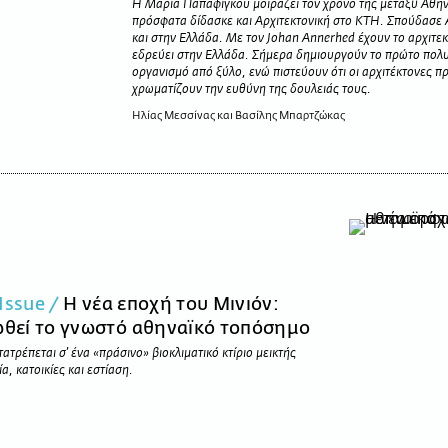
Η Μαρία Παπαφίγκου μοιράζει τον χρόνο της μεταξύ Αθήν
πρόσφατα δίδασκε και Αρχιτεκτονική στο KTH. Σπούδασε Α
και στην Ελλάδα. Με τον Johan Annerhed έχουν το αρχιτ
εδρεύει στην Ελλάδα. Σήμερα δημιουργούν το πρώτο πολ
οργανισμό από ξύλο, ενώ πιστεύουν ότι οι αρχιτέκτονες πρέ
χρωματίζουν την ευθύνη της δουλειάς τους.
Ηλίας Μεσσίνας και Βασίλης Μπαρτζώκας
Issue /
Η νέα εποχή του Μινιόν:
θεί το γνωστό αθηναϊκό τοπόσημο
τρέπεται σ’ ένα «πράσινο» βιοκλιματικό κτίριο μεικτής
, κατοικίες και εστίαση.