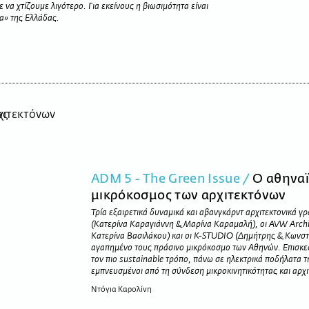
να χτίζουμε λιγότερο. Για εκείνους η βιωσιμότητα είναι
ία» της Ελλάδας.
ADM 5 - The Green Issue /
O αθηναϊ
μικρόκοσμος των αρχιτεκτόνων
Τρία εξαιρετικά δυναμικά και αβανγκάρντ αρχιτεκτονικά 
(Κατερίνα Καραγιάννη & Μαρίνα Καραμαλή), οι AVW Archi
Κατερίνα Βασιλάκου) και οι K-STUDIO (Δημήτρης & Κωνστ
αγαπημένο τους πράσινο μικρόκοσμο των Αθηνών. Επισκε
τον πιο sustainable τρόπο, πάνω σε ηλεκτρικά ποδήλατα 
εμπνευσμένοι από τη σύνδεση μικροκινητικότητας και αρχι
Ντόγια Καρολίνη