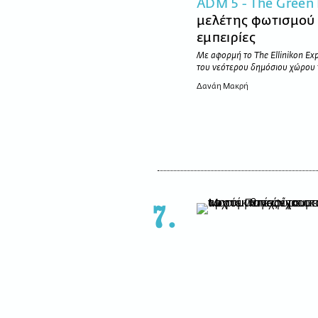
ADM 5 - The Green 
μελέτης φωτισμού
εμπειρίες
Με αφορμή το The Ellinikon Ex
του νεότερου δημόσιου χώρου 
Δανάη Μακρή