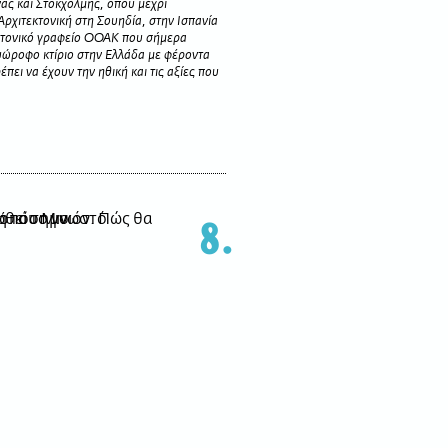
ας και Στοκχόλμης, όπου μέχρι
ρχιτεκτονική στη Σουηδία, στην Ισπανία
εκτονικό γραφείο ΟΟΑΚ που σήμερα
υώροφο κτίριο στην Ελλάδα με φέροντα
πει να έχουν την ηθική και τις αξίες που