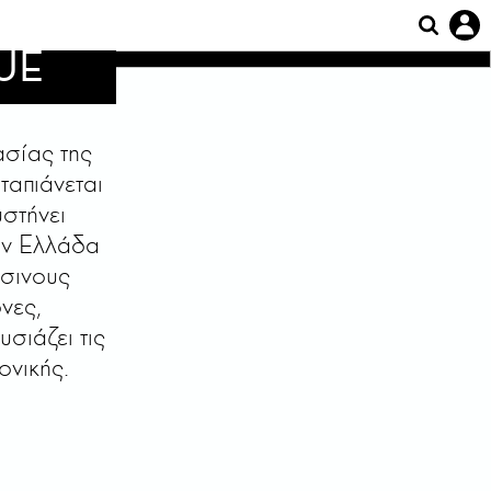
UE
ασίας της
ταπιάνεται
υστήνει
ην Ελλάδα
άσινους
νες,
σιάζει τις
ονικής.