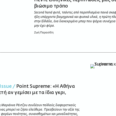
βιώσιμο τρόπο
Second hand φυτά, τσάντες από παροπλισμένα πανιά σκαφ
ήδη υπάρχοντα βιομηχανικά και φυσικά υλικά, η πρώτη π
στην Ελλάδα, ένα διακεκριμένο μπαρ που ψάχνει συνέχει
μην έχει φύρα.
Ζωή Παρασίδη
Issue /
Point Supreme: «Η Αθήνα
ή αν γεμίσει με τα ίδια γκρι,
η Μαριάννα Ρέντζου συνδέουν πολλούς διαφορετικούς
νας μπορεί να ζήσει ελεύθερα. Πρεσβεύουν την αξία της
 φορέων ποιότητας, συναισθημάτων και μοναδικότητας,