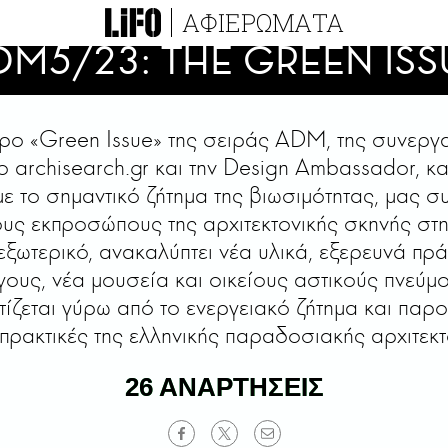
ΑΦΙΕΡΩΜΑΤΑ
DM5/23: THE GREEN ISS
ρο «Green Issue» της σειράς ADM, της συνεργ
ο archisearch.gr και την Design Ambassador, κα
ε το σημαντικό ζήτημα της βιωσιμότητας, μας σ
υς εκπροσώπους της αρχιτεκτονικής σκηνής στ
 εξωτερικό, ανακαλύπτει νέα υλικά, εξερευνά πρ
γους, νέα μουσεία και οικείους αστικούς πνεύμο
ίζεται γύρω από το ενεργειακό ζήτημα και παρου
πρακτικές της ελληνικής παραδοσιακής αρχιτεκτ
26 ΑΝΑΡΤΗΣΕΙΣ