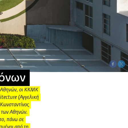
τόνων
ν Αθηνών, οι ΚΚΜΚ
tecture (Αγγελική
 Κωνσταντίνος
 των Αθηνών.
πο, πάνω σε
σμένοι από τη