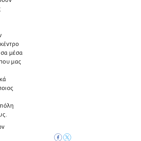
ρουν
ς
ν
 κέντρο
υσα μέσα
 που μας
ικά
ποιος
 πόλη
υς.