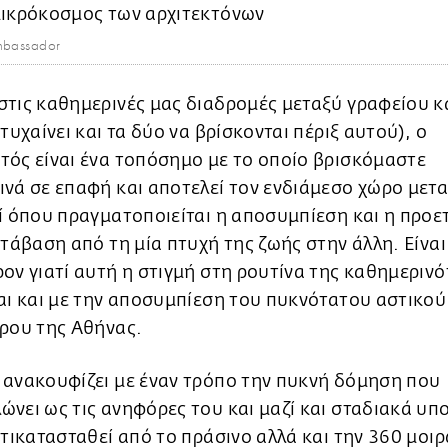
mbassador
τις καθημερινές μας διαδρομές μεταξύ γραφείου κ
(τυχαίνει και τα δύο να βρίσκονται πέριξ αυτού), ο
ός είναι ένα τοπόσημο με το οποίο βρισκόμαστε
νά σε επαφή και αποτελεί τον ενδιάμεσο χώρο μετ
ί όπου πραγματοποιείται η αποσυμπίεση και η προε
ετάβαση από τη μία πτυχή της ζωής στην άλλη. Είναι
ον γιατί αυτή η στιγμή στη ρουτίνα της καθημεριν
αι και με την αποσυμπίεση του πυκνότατου αστικού
τρου της Αθήνας.
 ανακουφίζει με έναν τρόπο την πυκνή δόμηση που
νει ως τις ανηφόρες του και μαζί και σταδιακά υπ
ντικατασταθεί από το πράσινο αλλά και την 360 μοι