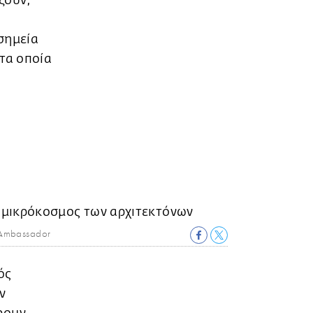
ζουν,
σημεία
 τα οποία
Ambassador
ός
ν