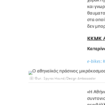
χαρακτήρ
και γνωρ
θαυματου
στα οποί
δεν μπορ
ΚΚΜΚ A
Κατερίν
e-bikes:
Φωτ.: Spyros Hound/Design Ambassador
«Η Αθήνα
συντονι