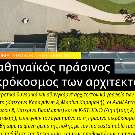
ΩΜΑ: ADM5/23: THE GREEN ISSUE
αθηναϊκός πράσινος
κρόκοσμος των αρχιτεκ
ιρετικά δυναμικά και αβανγκάρντ αρχιτεκτονικά γραφεία τω
ts (Κατερίνα Καραγιάννη & Μαρίνα Καραμαλή), οι AVW Archi
άδου & Κατερίνα Βασιλάκου) και οι K-STUDIO (Δημήτρης &
τάκης), επιλέγουν τον αγαπημένο τους πράσινο μικρόκοσμο
ήκαμε τα green gems της πόλης με τον πιο sustainable τρό
κά ποδήλατα της Kosmoride, και τους απαθανατίσαμε εμπνευ