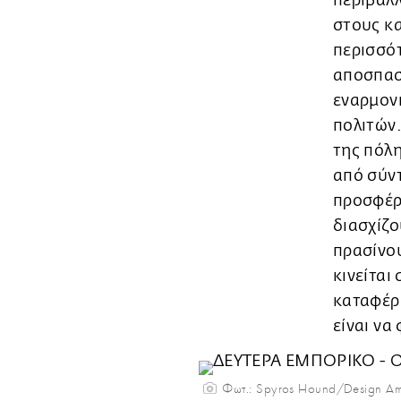
περιβάλ
στους κα
περισσότ
αποσπασμ
εναρμονι
πολιτών.
της πόλ
από σύντ
προσφέρο
διασχίζο
πρασίνου
κινείται
καταφέρ
είναι να
Φωτ.: Spyros Hound/Design A