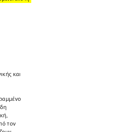
ικής και
τραμμένο
ώδη
ική,
πό τον