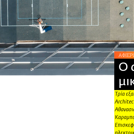
ΑΦΙΕΡ
O 
μι
Τρία εξα
Architec
Αθανασι
Καραμπα
Επισκεφθ
ηλεκτρι