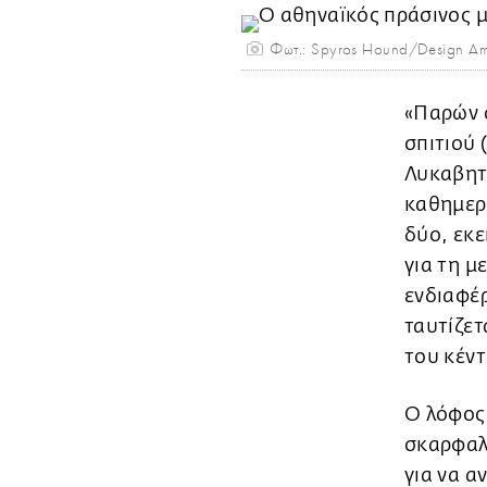
Φωτ.: Spyros Hound/Design A
«Παρών σ
σπιτιού 
Λυκαβηττ
καθημερι
δύο, εκε
για τη μ
ενδιαφέρ
ταυτίζετ
του κέν
Ο λόφος
σκαρφαλώ
για να α