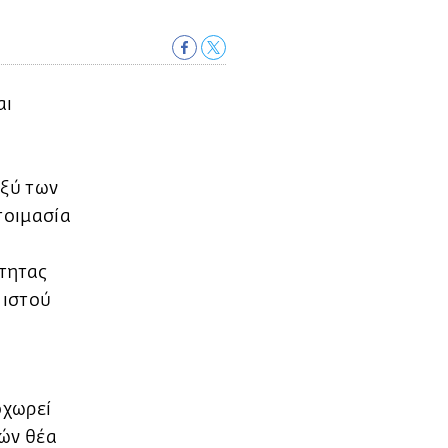
αι
αξύ των
τοιμασία
ότητας
 ιστού
οχωρεί
ρών θέα