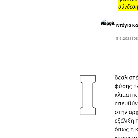
σύνδεση 
Ντόγια Κα
5.6.2023 | 0
Ι
δεαλιστέ
φύσης πο
κλιματικ
απευθύν
στην αρ
εξέλιξη 
όπως η κ