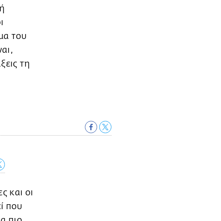
ή
ι
μα του
αι,
ξεις τη
ς και οι
εί που
ια πιο