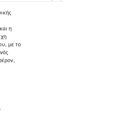
νικής
και η
εχη
ου, με το
ενός
φέρον,
/