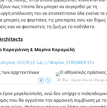
α της πόλης, στην οποία εργάζονται, κινούνται και 
ίζουν πως τίποτα δεν μπορεί να συγκριθεί με τη
ργή απόλαυση του να επισκέπτεσαι όλα εκείνα τα 
α μπορείς να φορτίσεις τις μπαταρίες σου και δίχως
είς καν να φανταστείς τη ζωή με το ποδήλατο.
rchitects
α Καραγιάννη & Μαρίνα Καραμαλή
 Κατερίνα, GOCYCLE G4i // Μαρίνα, STROMER ST2
Φωτ.: Spyros Hound/Design 
 έγινε μεγαλούπολη, ενώ δεν υπήρχε ο πολεοδομικ
σμός που θα εγγυόταν την αρμονική συμβίωση με το