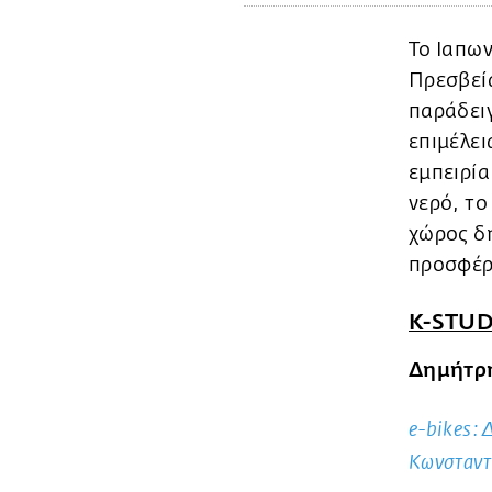
Το Ιαπων
Πρεσβεία
παράδειγ
επιμέλε
εμπειρία
νερό, το
χώρος δη
προσφέρ
K-STUD
Δημήτρη
e-bikes: 
Kωνσταντ