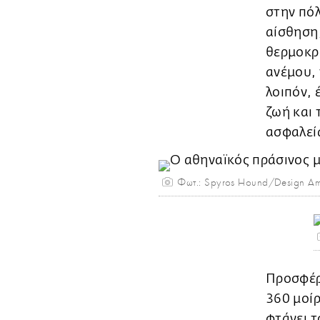
στην πόλ
αίσθηση,
θερμοκρα
ανέμου, 
λοιπόν, 
ζωή και 
ασφαλεί
Φωτ.: Spyros Hound/Design A
Προσφέρε
360 μοίρ
φτάνει τ