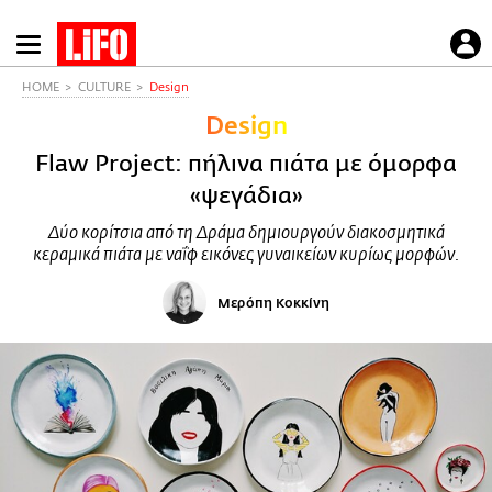
Παράκαμψη
προς
το
HOME
CULTURE
Design
κυρίως
Design
περιεχόμενο
Flaw Project: πήλινα πιάτα με όμορφα
«ψεγάδια»
Δύο κορίτσια από τη Δράμα δημιουργούν διακοσμητικά
κεραμικά πιάτα με ναΐφ εικόνες γυναικείων κυρίως μορφών.
Μερόπη Κοκκίνη