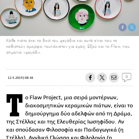
Κάθε πιάτο έχει τα δικά του ψεγάδια και αυτά είναι που το
καθιστούν όμορφο, τουλάχιστον για εμάς. Εξού και το Flaw, που
σημαίνει «ψεγάδι».
0
12.5.2019 | 08:36
Τ
ο Flaw Project, μια σειρά μοντέρνων,
διακοσμητικών κεραμικών πιάτων, είναι το
δημιούργημα δύο αδελφών από τη Δράμα,
της Στέλλας και της Ελευθερίας Ιωσηφίδου. Αν
και σπούδασαν Φιλοσοφία και Παιδαγωγικά (η
Στέλλα), Αγγλική Γλώσσα και Φιλολογία (η