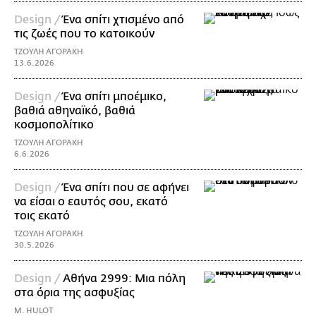
Design /
Ένα σπίτι χτισμένο από
τις ζωές που το κατοικούν
ΤΖΟΥΛΗ ΑΓΟΡΑΚΗ
13.6.2026
Design /
Ένα σπίτι μποέμικο,
βαθιά αθηναϊκό, βαθιά
κοσμοπολίτικο
ΤΖΟΥΛΗ ΑΓΟΡΑΚΗ
6.6.2026
Design /
Ένα σπίτι που σε αφήνει
να είσαι ο εαυτός σου, εκατό
τοις εκατό
ΤΖΟΥΛΗ ΑΓΟΡΑΚΗ
30.5.2026
Design /
Αθήνα 2999: Μια πόλη
στα όρια της ασφυξίας
M. HULOT