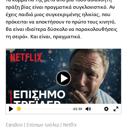
πράξη βίας είναι πραγματικά συγκλονιστικό. Αν
έχεις παιδιά μιας συγκεκριμένης ηλικίας, που
πρόκειται να αποκτήσουν το πρώτο τους κινητό,
θα είναι ιδιαίτερα δύσκολο να παρακολουθήσεις
τη σειρά». Και είναι, πραγματικά.
Play
-02:30
Play
Mute
Settings
Ente
full
Εφηβεία | Επίσημο τρέιλερ | Netflix