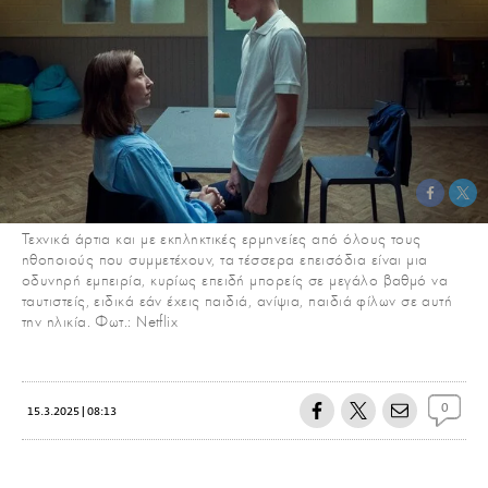
Τεχνικά άρτια και με εκπληκτικές ερμηνείες από όλους τους
ηθοποιούς που συμμετέχουν, τα τέσσερα επεισόδια είναι μια
οδυνηρή εμπειρία, κυρίως επειδή μπορείς σε μεγάλο βαθμό να
ταυτιστείς, ειδικά εάν έχεις παιδιά, ανίψια, παιδιά φίλων σε αυτή
την ηλικία. Φωτ.: Netflix
0
15.3.2025 | 08:13