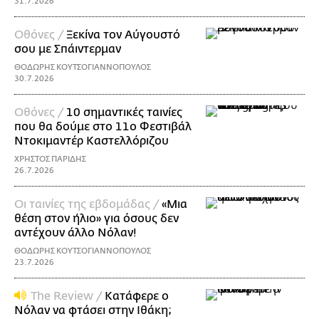
31.7.2026
Οθόνες /
Ξεκίνα τον Αύγουστό
σου με Σπάιντερμαν
ΘΟΔΩΡΗΣ ΚΟΥΤΣΟΓΙΑΝΝΟΠΟΥΛΟΣ
30.7.2026
Οθόνες /
10 σημαντικές ταινίες
που θα δούμε στο 11ο Φεστιβάλ
Ντοκιμαντέρ Καστελλόριζου
ΧΡΗΣΤΟΣ ΠΑΡΙΔΗΣ
26.7.2026
Οι ταινίες της εβδομάδας /
«Μια
θέση στον ήλιο» για όσους δεν
αντέχουν άλλο Νόλαν!
ΘΟΔΩΡΗΣ ΚΟΥΤΣΟΓΙΑΝΝΟΠΟΥΛΟΣ
23.7.2026
The Review /
Κατάφερε ο
Νόλαν να φτάσει στην Ιθάκη;