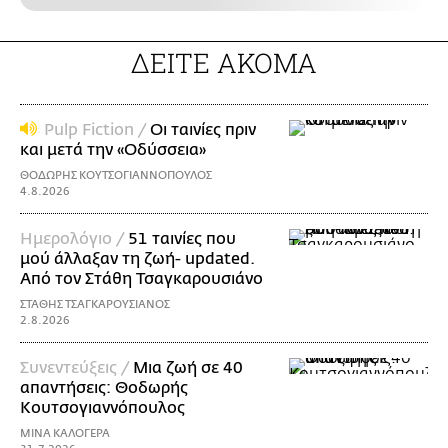
ΔΕΙΤΕ ΑΚΟΜΑ
Pulp Fiction /
Οι ταινίες πριν
και μετά την «Οδύσσεια»
ΘΟΔΩΡΗΣ ΚΟΥΤΣΟΓΙΑΝΝΟΠΟΥΛΟΣ
4.8.2026
Ημερολόγιο /
51 ταινίες που
μού άλλαξαν τη ζωή- updated.
Aπό τον Στάθη Τσαγκαρουσιάνο
ΣΤΑΘΗΣ ΤΣΑΓΚΑΡΟΥΣΙΑΝΟΣ
2.8.2026
Συνεντεύξεις /
Μια ζωή σε 40
απαντήσεις: Θοδωρής
Kουτσογιαννόπουλος
ΜΙΝΑ ΚΑΛΟΓΕΡΑ