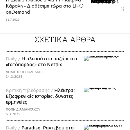
Κάραλη - Διαθέσιμη τώρα στo LiFO
onDemand
31.7.2026
ΣΧΕΤΙΚΑ ΑΡΘΡΑ
Daily /
Η αλεπού στο παζάρι κι ο
«Γατόπαρδος» στο Netflix
ΔΗΜΗΤΡΗΣ ΠΟΛΙΤΑΚΗΣ
14.3.2025
Κριτική τηλεόρασης /
Ηλέκτρα:
Εξωφρενικές ιστορίες, δυνατές
ερμηνείες
ΠΟΠΗ ΔΙΑΜΑΝΤΑΚΟΥ
6.3.2025
Daily /
Paradise: Ραντεβού στο