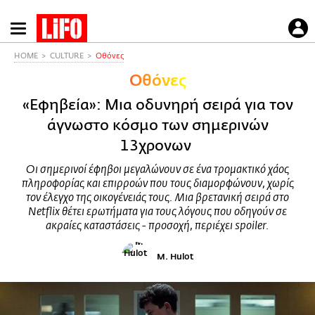
Παράκαμψη
προς
το
HOME
CULTURE
Οθόνες
κυρίως
Οθόνες
περιεχόμενο
«Εφηβεία»: Μια οδυνηρή σειρά για τον
άγνωστο κόσμο των σημερινών
13χρονων
Οι σημερινοί έφηβοι μεγαλώνουν σε ένα τρομακτικό χάος
πληροφορίας και επιρροών που τους διαμορφώνουν, χωρίς
τον έλεγχο της οικογένειάς τους. Μια βρετανική σειρά στο
Netflix θέτει ερωτήματα για τους λόγους που οδηγούν σε
ακραίες καταστάσεις - προσοχή, περιέχει spoiler.
M. Hulot