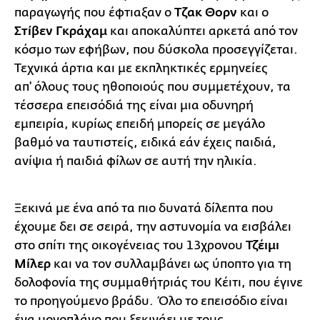
παραγωγής που έφτιαξαν ο
Tζακ Θορν
και ο
Στίβεν Γκράχαμ
και αποκαλύπτει αρκετά από τον
κόσμο των εφήβων, που δύσκολα προσεγγίζεται.
Τεχνικά άρτια και με εκπληκτικές ερμηνείες
απ' όλους τους ηθοποιούς που συμμετέχουν, τα
τέσσερα επεισόδιά της είναι μια οδυνηρή
εμπειρία, κυρίως επειδή μπορείς σε μεγάλο
βαθμό να ταυτιστείς, ειδικά εάν έχεις παιδιά,
ανίψια ή παιδιά φίλων σε αυτή την ηλικία.
Ξεκινά με ένα από τα πιο δυνατά δίλεπτα που
έχουμε δει σε σειρά, την αστυνομία να εισβάλει
στο σπίτι της οικογένειας του 13χρονου
Τζέιμι
Μίλερ
και να τον συλλαμβάνει ως ύποπτο για τη
δολοφονία της συμμαθήτριάς του Κέιτι, που έγινε
το προηγούμενο βράδυ. Όλο το επεισόδιο είναι
ένα μονοπλάνο που ξεκινάει με τους