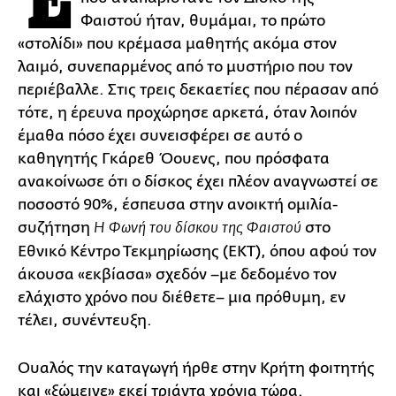
Φαιστού ήταν, θυμάμαι, το πρώτο
«στολίδι» που κρέμασα μαθητής ακόμα στον
λαιμό, συνεπαρμένος από το μυστήριο που τον
περιέβαλλε. Στις τρεις δεκαετίες που πέρασαν από
τότε, η έρευνα προχώρησε αρκετά, όταν λοιπόν
έμαθα πόσο έχει συνεισφέρει σε αυτό ο
καθηγητής Γκάρεθ Όουενς, που πρόσφατα
ανακοίνωσε ότι ο δίσκος έχει πλέον αναγνωστεί σε
ποσοστό 90%, έσπευσα στην ανοικτή ομιλία-
συζήτηση
στο
Η Φωνή του δίσκου της Φαιστού
Εθνικό Κέντρο Τεκμηρίωσης (ΕΚΤ), όπου αφού τον
άκουσα «εκβίασα» σχεδόν –με δεδομένο τον
ελάχιστο χρόνο που διέθετε– μια πρόθυμη, εν
τέλει, συνέντευξη.
Ουαλός την καταγωγή ήρθε στην Κρήτη φοιτητής
και «ξώμεινε» εκεί τριάντα χρόνια τώρα.