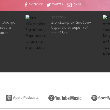
20.7.2026
ά Οδό για
Στo «Σωτηρία» ζητούσαν
 εύνοια
θεραπεία οι φυματικοί
και του
της πόλης