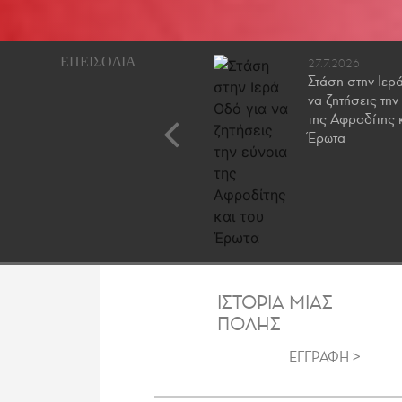
11.4.2026
27.7.2026
Από το ψητό της
Στάση στην Ιερ
Κυριακής στο ντελίβερι:
να ζητήσεις την
Αυτή ειναι η ιστορία της
της Αφροδίτης 
αθηναϊκής κουζίνας
Έρωτα
ΙΣΤΟΡΙΑ ΜΙΑΣ
ΠΟΛΗΣ
ΕΓΓΡΑΦΗ >