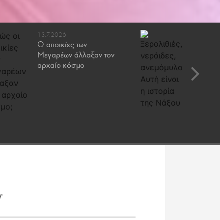
13.7.2026
6.7.2026
Ο αποικίες των
Ξερολιθι
Μεγαρέων άλλαξαν τον
ανεμόμυλ
αρχαίο κόσμο
ιστορία