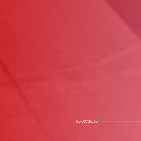
00:00
/
36:40