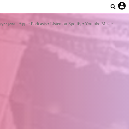
Apple Podcasts
Listen on Spotify
Youtube Music
γγραφείτε: