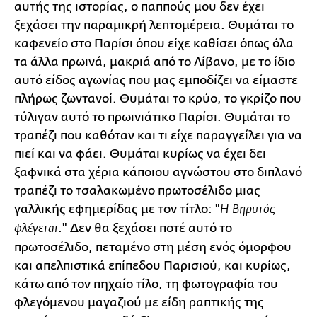
αυτής της ιστορίας, ο παππούς μου δεν έχει
ξεχάσει την παραμικρή λεπτομέρεια. Θυμάται το
καφενείο στο Παρίσι όπου είχε καθίσει όπως όλα
τα άλλα πρωινά, μακριά από το Λίβανο, με το ίδιο
αυτό είδος αγωνίας που μας εμποδίζει να είμαστε
πλήρως ζωντανοί. Θυμάται το κρύο, το γκρίζο που
τύλιγαν αυτό το πρωινιάτικο Παρίσι. Θυμάται το
τραπέζι που καθόταν και τι είχε παραγγείλει για να
πιεί και να φάει. Θυμάται κυρίως να έχει δει
ξαφνικά στα χέρια κάποιου αγνώστου στο διπλανό
τραπέζι το τσαλακωμένο πρωτοσέλιδο μιας
γαλλικής εφημερίδας με τον τίτλο: "
Η Βηρυτός
." Δεν θα ξεχάσει ποτέ αυτό το
φλέγεται
πρωτοσέλιδο, πεταμένο στη μέση ενός όμορφου
και απελπιστικά επίπεδου Παρισιού, και κυρίως,
κάτω από τον πηχαίο τίλο, τη φωτογραφία του
φλεγόμενου μαγαζιού με είδη ραπτικής της