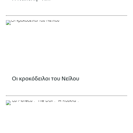
Οι κροκόδειλοι του Νείλου