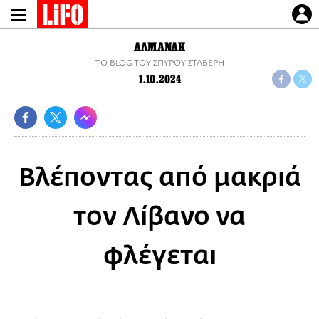
Παράκαμψη
προς
το
ΑΛΜΑΝΑΚ
κυρίως
TO BLOG ΤΟΥ ΣΠΥΡΟΥ ΣΤΑΒΕΡΗ
περιεχόμενο
1.10.2024
Βλέποντας από μακριά
τον Λίβανο να
φλέγεται