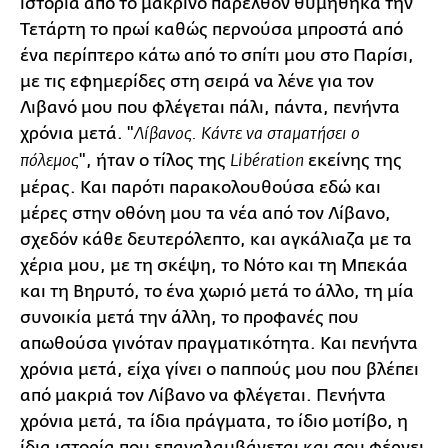
ιστορία από το μακρινό παρελθόν θυμήθηκα την
Τετάρτη το πρωί καθώς περνούσα μπροστά από
ένα περίπτερο κάτω από το σπίτι μου στο Παρίσι,
με τις εφημερίδες στη σειρά να λένε για τον
Λιβανό μου που φλέγεται πάλι, πάντα, πενήντα
χρόνια μετά. "
Λίβανος. Κάντε να σταματήσει ο
", ήταν ο τίλος της
εκείνης της
πόλεμος
Libération
μέρας. Και παρότι παρακολουθούσα εδώ και
μέρες στην οθόνη μου τα νέα από τον Λίβανο,
σχεδόν κάθε δευτερόλεπτο, και αγκάλιαζα με τα
χέρια μου, με τη σκέψη, το Νότο και τη Μπεκάα
και τη Βηρυτό, το ένα χωριό μετά το άλλο, τη μία
συνοικία μετά την άλλη, το προφανές που
απωθούσα γινόταν πραγματικότητα. Και πενήντα
χρόνια μετά, είχα γίνει ο παππούς μου που βλέπει
από μακριά τον Λίβανο να φλέγεται. Πενήντα
χρόνια μετά, τα ίδια πράγματα, το ίδιο μοτίβο, η
ίδια ιστορία που επαναλαμβάνεται και σου φέρνει