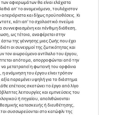
των αφιερωμάτων θα είναι ελάχιστα
βαθιά απ' το αναμενόμενο, τουλάχιστον
 απεριόριστα και δίχως προϋποθέσεις. Κι
άντοτε, κάτι απ' το σχολαστικό πνεύμα
ια συννεφιασμένη και πένθιμη διάθεση,
ήλωση, ως τέτοια, αναφέρεται στην
έστω της γέννησης μιας ζωής που έχει
 διότι οι συνειρμοί της ζωτικότητας και
υν τον αιωρούμενο αντίλαλο του έργου,
πτεται απότομα, απορροφώνται από την
 να μετατραπεί η φωτεινή του ορφάνια
, η ανάμνηση του έργου είναι τρόπον
η αξία παραμένει υψηλή για το διάστημα
κάθε επέτειος σκοτώνει το έργο από λίγο
όβλεπτες λειτουργίες και εμπνεύσεις του
λογικού ή πηγαίου, απολιθώνονται
 θεσμικής κατασκευής ή διευθέτησης,
νατοι συσσωρεύονται στο κατώφλι της