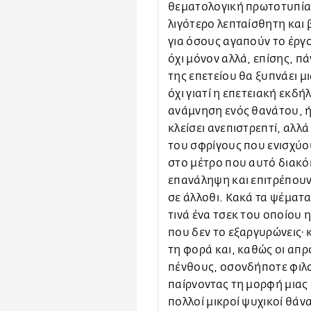
θεματολογική πρωτοτυπία 
λιγότερο λεπταίσθητη και 
για όσους αγαπούν το έργο
όχι μόνον αλλά, επίσης, π
της επετείου θα ξυπνάει μ
όχι γιατί η επετειακή εκδ
ανάμνηση ενός θανάτου, ή 
κλείσει ανεπιστρεπτί, αλλά
του σφρίγους που ενισχύο
στο μέτρο που αυτό διακό
επανάληψη και επιτρέπουν
σε άλλοθι. Κακά τα ψέματα
τινά ένα τσεκ του οποίου 
που δεν το εξαργυρώνεις· 
τη φορά και, καθώς οι απρ
πένθους, οσονδήποτε φιλο
παίρνοντας τη μορφή μιας
πολλοί μικροί ψυχικοί θά