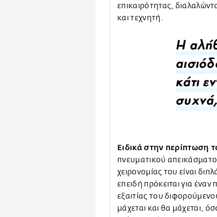
επικαιρότητας, διαλαλώντα
και τεχνητή.
Η αλήθ
αισιόδ
κάτι ε
συχνά,
Ε
ιδικά στην περίπτωση τ
πνευματικού απεικάσματος
χειρονομίας του είναι διπ
επειδή πρόκειται για έναν
εξαιτίας του διφορούμενο
μάχεται και θα μάχεται, ό