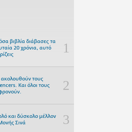
όσα βιβλία διάβασες τα
υταία 20 χρόνια, αυτό
ρίζεις
 ακολουθούν τους
uencers. Και όλοι τους
φρονούν.
ολό και δύσκολο μέλλον
Μονής Σινά