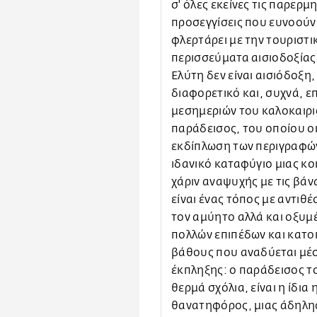
σ' όλες εκείνες τις παρερμ
προσεγγίσεις που ευνοούν
φλερτάρει με την τουριστι
περισσεύματα αισιοδοξίας 
Ελύτη δεν είναι αισιόδοξη,
διαφορετικό και, συχνά, ε
μεσημεριών του καλοκαιριο
παράδεισος, του οποίου ο
εκδίπλωση των περιγραφών
ιδανικό καταφύγιο μιας κο
χάριν αναψυχής με τις βάν
είναι ένας τόπος με αντιθέ
τον αμύητο αλλά και οξυμ
πολλών επιπέδων και κατο
βάθους που αναδύεται μέσα
έκπληξης: ο παράδεισος το
θερμά σχόλια, είναι η ίδια
θανατηφόρος, μιας άδηλης