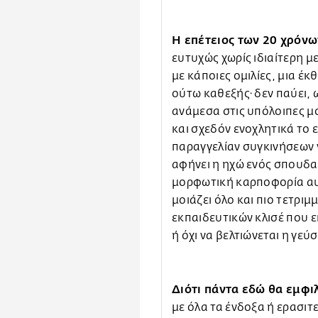
Η επέτειος των 20 χρόνω
ευτυχώς χωρίς ιδιαίτερη 
με κάποιες ομιλίες, μια έκ
ούτω καθεξής· δεν παύει, ω
ανάμεσα στις υπόλοιπες μ
και σχεδόν ενοχλητικά το 
παραγγελίαν συγκινήσεων 
αφήνει η ηχώ ενός σπουδαί
μορφωτική καρποφορία αυτ
μοιάζει όλο και πιο τετριμ
εκπαιδευτικών κλισέ που 
ή όχι να βελτιώνεται η γε
Διότι πάντα εδώ θα εμφι
με όλα τα ένδοξα ή ερασιτ