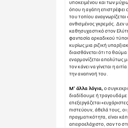
υποκειμένου και των μύχι
όπου η αγάπη επιστρέφει σ
του τοπίου αναγνωρίζεται
ανθισμένος γκρεμός. Δεν υ
καθησυχαστικό στον Ελύτη
φαντασία αρκαδικού τύπου
κυρίως μια ριζική υπαρξια
διαισθάνεται ότι το θαύμα
εναρμονίζεται απολύτως μ
τον κάνει να γίνεται η αιτ
την αναπνοή του.
Μ' άλλα λόγια,
ο συγκεκρι
διαδίδουμε ή τραγουδάμε τ
επεξεργάζεται «ευχάριστε
πιστεύουν, άθελά τους, οι
πραγματικότητα, είναι κάπο
απειροελάχιστο, σαν το στι