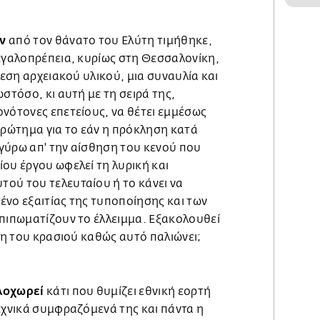
ν
από τον θάνατο του Ελύτη τιμήθηκε,
μεγαλοπρέπεια, κυρίως στη Θεσσαλονίκη,
θεση αρχειακού υλικού, μια συναυλία και
στόσο, κι αυτή με τη σειρά της,
ονότονες επετείους, να θέτει εμμέσως
ερώτημα για το εάν η πρόκληση κατά
γύρω απ' την αίσθηση του κενού που
ου έργου ωφελεί τη λυρική και
ού του τελευταίου ή το κάνει να
μένο εξαιτίας της τυποποίησης και των
επιπωματίζουν το έλλειμμα. Εξακολουθεί
ύση του κρασιού καθώς αυτό παλιώνει;
λοχωρεί
κάτι που θυμίζει εθνική εορτή
εχνικά συμφραζόμενά της και πάντα η