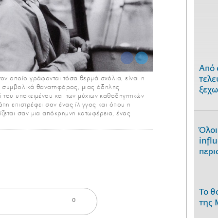
Από 
τον οποίο γράφονται τόσα θερμά σχόλια, είναι η
τελε
και συμβολικά θανατηφόρος, μιας άδηλης
ξεχω
 του υποκειμένου και των μύχιων καθοδηγητικών
πη επιστρέφει σαν ένας ίλιγγος και όπου η
ίζεται σαν μια απόκρημνη κατωφέρεια, ένας
Όλοι
infl
περι
Το θ
0
της 