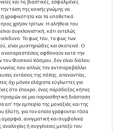
ηνείες και τις βιαστικές, εσφαλμένες
 την τάση της κοινής γνώμης να
κή γραφικότητα και τα υποθετικά
προς χρήσιν τρίτων. Η αλήθεια του
 είναι συγκλονιστική, κάτι εντελώς
πικίνδυνο. Το φως του, το φως των
ύ, είναι μυστηριώδες και σκοτεινό. Ο
ι αναπαραστάσεις αφθονούν κατά την
 του Φυσικού Κόσμου, δεν είναι διόλου
ινωνίας που απλώς τον αντιπαραβάλλει
αυσες εντάσεις της πόλης, απεναντίας,
σεις όχι μόνον ελάχιστα εύγλωττες για
ένες στο έπακρο, ένας παράδοξος κήπος
πτρισμών σε μια παραισθητική διάσταση
 απ' την εμπειρία της μοναξιάς και της
υ Ελύτη, για τον οποίο γράφονται τόσα
 η ομορφιά, αινιγματική και συμβολικά
 αναλογίας ή συγγένειας μεταξύ του