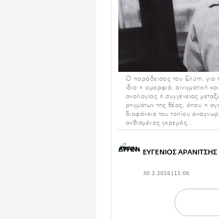
Ο παράδεισος του Ελύτη, για 
ίδια η ομορφιά, αινιγματική 
αναλογίας ή συγγένειας μεταξύ
ρηγμάτων της θέας, όπου η αγά
διαφάνεια του τοπίου αναγνωρ
ανθισμένος γκρεμός...
ΕΥΓΕΝΙΟΣ ΑΡΑΝΙΤΣΗΣ
30.3.2016 | 11:06