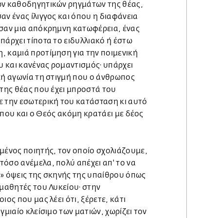
ων καθοδηγητικών ρηγμάτων της θέας,
αν ένας ίλιγγος και όπου η διαφάνεια
 σαν μια απόκρημνη κατωφέρεια, ένας
πάρχει τίποτα το ειδυλλιακό ή έστω
, καμιά προτίμηση για την ποιμενική
 και κανένας ρομαντισμός· υπάρχει
κή αγωνία τη στιγμή που ο άνθρωπος
 της θέας που έχει μπροστά του
ε την εσωτερική του κατάσταση κι αυτό
ία που και ο Θεός ακόμη κρατάει με δέος
μένος ποιητής, τον οποίο σχολιάζουμε,
όσο ανέμελα, πολύ απέχει απ' το να
ς» όψεις της σκηνής της υπαίθρου όπως
 μαθητές του Λυκείου· στην
ιος που μας λέει ότι, ξέρετε, κάτι
γμιαίο κλείσιμο των ματιών, χωρίζει τον