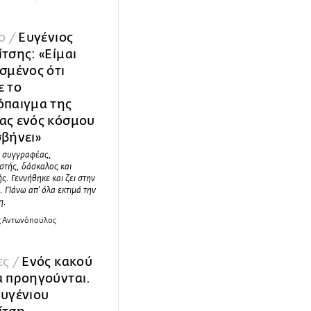
ο /
Ευγένιος
τσης: «Είμαι
σμένος ότι
ε το
όπαιγμα της
ας ενός κόσμου
σβήνει»
, συγγραφέας,
στής, δάσκαλος και
ς. Γεννήθηκε και ζει στην
 Πάνω απ’ όλα εκτιμά την
η.
 Αντωνόπουλος
ες /
Ενός κακού
α προηγούνται.
Ευγένιου