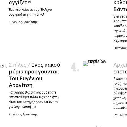
αγγίζετε!
καλοκ
Βάντ
Ένα νέο κείμενο του Έλληνα
συγγραφέα για τη LIFO
Ένα νέο 
Αρανίτση
Ευγένιος Αρανίτσης
κοπέλα 1
της από 
περιπλα
Κέρκυρα 
Ευγένιος
Στήλες /
Ενός κακού
Αρχε
μύρια προηγούνται.
επετ
Του Ευγένιου
Ειδικά σ
το ζήτημ
Αρανίτση
πνευματι
«O Χάρης Βλαβιανός ουδέποτε
ηθικής α
υποπτεύθηκε πόσο τυχερός ήταν
χειρονομ
όταν τον κατηγόρησαν ΜΟΝΟΝ
σημαντικ
για λογοκλοπή...»
δυσεπίλυ
Ευγένιος Αρανίτσης
ΕΥΓΕΝΙΟ