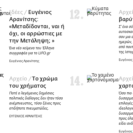
Ιδέες /
Ευγένιος
Αρχε
Αρανίτσης:
βαρύ
«Μεταδίδονται, ναι ή
Σ' ένα σ
αυτοσκοπ
όχι, οι αρρώστιες με
σαν μια
την Μετάληψη; »
ημερών, 
από παν
Ένα νέο κείμενο του Έλληνα
της Ιστο
συγγραφέα για το LIFO.gr
Ευγένιος
Ευγένιος Αρανίτσης
Αρχείο /
Το χρώμα
Αρχε
του χρήματος
χαρτ
Ποτέ ο λεγόμενος δημόσιος
Όσο πιο
πολιτικός διάλογος δεν ήταν τόσο
δυσαρμον
ανέμπνευστος, τόσο ξένος προς
επιλογές
οτιδήποτε πνευματώδες.
ιδεολογι
δυσαρμον
ΕΥΓΕΝΙΟΣ ΑΡΑΝΙΤΣΗΣ
προς όλε
είδει αν
Ευγένιος