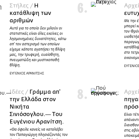
Στήλες /
Η
Αρχε
κατάθλιψη των
ευτυ
αριθμών
Με την έ
μπορεί κ
Aυτό για το οποίο δεν μιλούν οι
τον Φρόι
στατιστικές είναι όλες εκείνες οι
υιοθετήσ
λησμονημένες δυνατότητες, κάτω
παραγωγι
απ' τον αστερισμό των οποίων
κατάθλιψ
είχαμε κάποτε αγαπήσει τη θλίψη
στο τετ
μας, την τρυφερή, ευαίσθητη,
οικονομι
πνευματώδη και μυστικοπαθή
θλίψη.
ΕΥΓΕΝΙΟ
ΕΥΓΕΝΙΟΣ ΑΡΑΝΙΤΣΗΣ
Ιδέες /
Γράμμα απ'
Αρχε
την Ελλάδα στον
πηγα
Νικήτα
πρόσ
Σινιόσογλου.― Του
Είναι τέ
απέναντι
Ευγένιου Αρανίτση.
διαισθαν
«Θα όφειλε κανείς να καταλάβει
στις αβύ
τον Παπαγιώργη πλησιάζοντάς τον
υποκειμέ