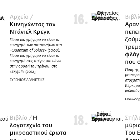
Αρχείο /
Βιβλί
Κυνηγώντας τον
Αρανί
Ντάνιελ Κρεγκ
πεπει
ζούμ
Πόσο πιο γρήγορο να είναι το
κυνηγητό των αυτοκινήτων στο
τρεμ
«Quantum of Solace» (2008);
φλόγ
Πόσο πιο γρήγορο να είναι το
που 
κυνηγητό στις στέγες και πάνω
στην οροφή του τρένου, στο
Ποιητής
«Skyfall» (2012);
μεταφρα
ΕΥΓΕΝΙΟΣ ΑΡΑΝΙΤΣΗΣ
στοχαστή
Κέρκυρα.
καλοσύν
Θοδωρής
Βιβλίο /
Η
Στήλ
λογοτεχνία του
μύρι
μικροαστικού έρωτα
Του 