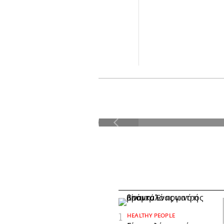
LifO Port
τη
HEALTHY PEOPLE