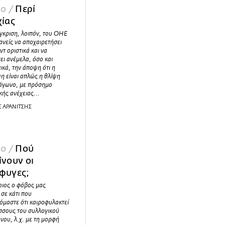
ίο /
Περί
χίας
γκριση, λοιπόν, του ΟΗΕ
ανείς να αποχαιρετήσει
ντ οριστικά και να
ει ανέμελα, όσο και
κά, την άποψη ότι η
η είναι απλώς η θλίψη
ράγωνο, με πρόσημο
κής ανέχειας...
Σ ΑΡΑΝΙΤΣΗΣ
ίο /
Πού
ίνουν οι
φυγες;
τοιος ο φόβος μας
 σε κάτι που
όμαστε ότι καιροφυλακτεί
σσους του συλλογικού
νου, λ.χ. με τη μορφή