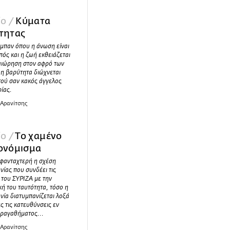
ίο /
Κύματα
τητας
ύμπαν όπου η άνωση είναι
ός και η ζωή εκθειάζεται
 αιώρηση στον αφρό των
η βαρύτητα διώχνεται
τού σαν κακός άγγελος
ρίας.
 Αρανίτσης
ίο /
Το χαμένο
ονόμισμα
 φανταχτερή η σχέση
ίας που συνδέει τις
 του ΣΥΡΙΖΑ με την
κή του ταυτότητα, τόσο η
ία διατυμπανίζεται λοξά
ς τις κατευθύνσεις εν
δραγαθήματος...
 Αρανίτσης