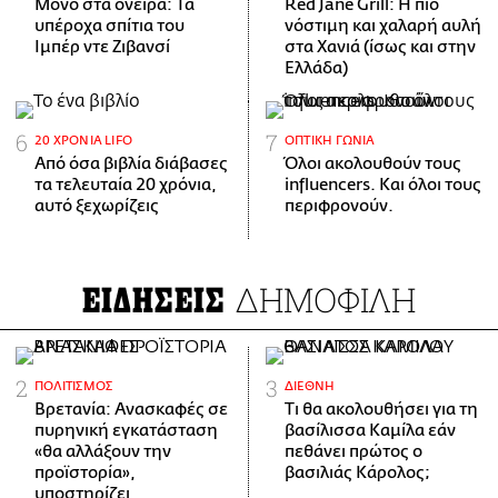
Μόνο στα όνειρα: Τα
Red Jane Grill: Η πιο
υπέροχα σπίτια του
νόστιμη και χαλαρή αυλή
Ιμπέρ ντε Ζιβανσί
στα Χανιά (ίσως και στην
Ελλάδα)
20 ΧΡΌΝΙΑ LIFO
ΟΠΤΙΚΉ ΓΩΝΊΑ
Από όσα βιβλία διάβασες
Όλοι ακολουθούν τους
τα τελευταία 20 χρόνια,
influencers. Και όλοι τους
αυτό ξεχωρίζεις
περιφρονούν.
ΔΗΜΟΦΙΛΗ
ΕΙΔΗΣΕΙΣ
ΠΟΛΙΤΙΣΜΌΣ
ΔΙΕΘΝΉ
Βρετανία: Ανασκαφές σε
Τι θα ακολουθήσει για τη
πυρηνική εγκατάσταση
βασίλισσα Καμίλα εάν
«θα αλλάξουν την
πεθάνει πρώτος ο
προϊστορία»,
βασιλιάς Κάρολος;
υποστηρίζει