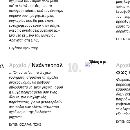
όχι μέσω του Σιοράν αλλά μέσα
μιας ξαφ
απ' τα λαϊκά του '60, που τα
λαϊκίστι
ακούγαμε κάποτε υπό τον έναστρο
ξενοφοβί
ουρανό σαν προφητείες μιας
του πεπ
συγκυρίας που θα μας έκανε
πρόσφυγ
ευτυχισμένους έστω κι αν άφηνε
εαυτό το
όλες τις αντιφάσεις ανεπίλυτες.»
αόριστον
Ένα νέο κείμενο του Ευγένιου
ΕΥΓΕΝΙΟ
Αρανίτση στη LIFO.
Ευγένιος Αρανίτσης
Αρχείο /
Νεάντερταλ
Αρχε
φως 
... Όπου να 'ναι, τα ψυχικά
νοσήματα, στρυφνοί και άβολοι
Μοιραία,
αναχρονισμοί, θα πάψουν
παρασκήν
απλούστατα να είναι ψυχικά, αφού
καμουφλ
η ψυχή περιγράφεται σαν ένας
όλων εκε
όλο και πιο ενοχλητικός
παιχνιδι
παρείσακτος, για να μεταφερθούν
γοήτευα
στο πεδίο των ελαττωμάτων του
το αίνιγ
σχεδιασμού της βιολογικής
εξουσίας
μηχανής
ΕΥΓΕΝΙΟ
ΕΥΓΕΝΙΟΣ ΑΡΑΝΙΤΣΗΣ