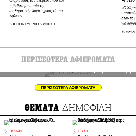
Αραν
Ο θρίαμβος του στερεότυπου και
η βαθύτερη ουσία της
«O Χάρη
αισθηματικής λογοτεχνίας τύπου
υποπτεύ
Άρλεκιν
όταν το
για λογο
ΑΠΟ ΤΟΝ ΕΥΓΕΝΙΟ ΑΡΑΝΙΤΣΗ
Ευγένιος
ΠΕΡΙΣΣΟΤΕΡΑ ΑΦΙΕΡΩΜΑΤΑ
raits 2026: Δείτε τις φωτογ
μεγάλης έκθεσης
ΠΕΡΙΣΣΟΤΕΡΑ ΑΦΙΕΡΩΜΑΤΑ
ΔΗΜΟΦΙΛΗ
ΘΕΜΑΤΑ
DESIGN
ΓΕΎΣΗ