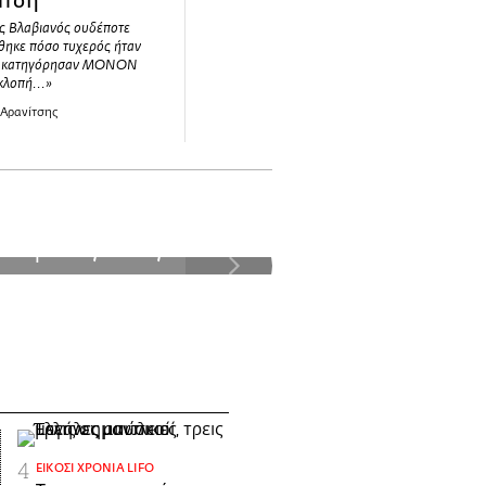
ίτση
ς Βλαβιανός ουδέποτε
θηκε πόσο τυχερός ήταν
ν κατηγόρησαν ΜΟΝΟΝ
κλοπή...»
 Αρανίτσης
The Upfront I
ραφίες της
συμπερίληψη 
εργασ
ΕΊΚΟΣΙ ΧΡΌΝΙΑ LIFO