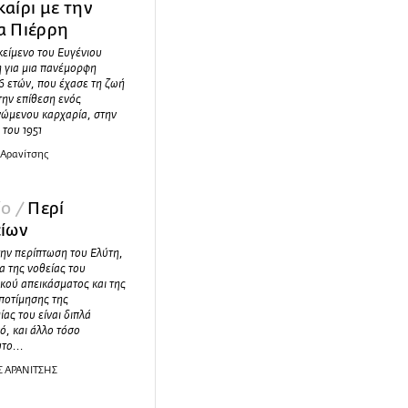
αίρι με την
α Πιέρρη
κείμενο του Ευγένιου
 για μια πανέμορφη
6 ετών, που έχασε τη ζωή
την επίθεση ενός
νώμενου καρχαρία, στην
του 1951
 Αρανίτσης
ίο /
Περί
είων
την περίπτωση του Ελύτη,
α της νοθείας του
κού απεικάσματος και της
ποτίμησης της
ίας του είναι διπλά
ό, και άλλο τόσο
το...
Σ ΑΡΑΝΙΤΣΗΣ