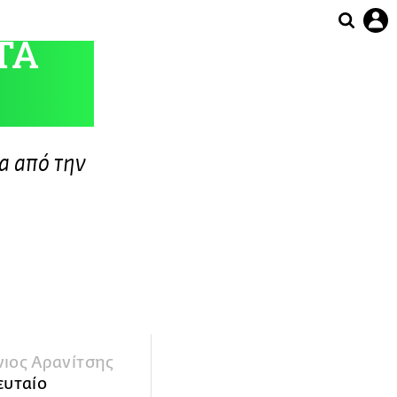
ΤΑ
α από την
νιος Αρανίτσης
ευταίο