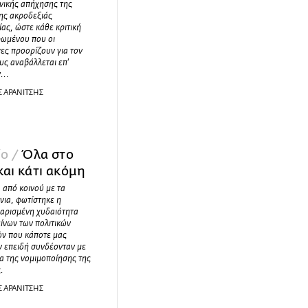
νικής απήχησης της
κης ακροδεξιάς
ας, ώστε κάθε κριτική
ρωμένου που οι
ες προορίζουν για τον
υς αναβάλλεται επ'
...
Σ ΑΡΑΝΙΤΣΗΣ
ίο /
Όλα στο
και κάτι ακόμη
 από κοινού με τα
ια, φωτίστηκε η
αρισμένη χυδαιότητα
ίνων των πολιτικών
ών που κάποτε μας
ν επειδή συνδέονταν με
μα της νομιμοποίησης της
.
Σ ΑΡΑΝΙΤΣΗΣ