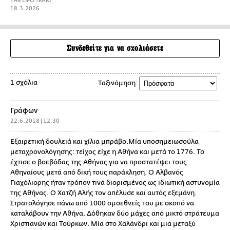
THE LIFO TEAM
18.3.2026
Συνδεθείτε για να σχολιάσετε
1 σχόλια
Ταξινόμηση:
Γράφων
22.6.2018 | 12:30
Εξαιρετική δουλειά και χίλια μπράβο.Μία υποσημειωσούλα
μεταχρονολόγησης: τείχος είχε η Αθήνα και μετά το 1776. Το
έχτισε ο βοεβόδας της Αθήνας για να προστατέψει τους
Αθηναίους μετά από δική τους παράκληση. Ο Αλβανός
Γιαχόλιορης ήταν τρόπον τινά διορισμένος ως ιδιωτική αστυνομία
της Αθήνας. Ο Χατζή Αλής τον απέλυσε και αυτός εξεμάνη.
Στρατολόγησε πάνω από 1000 ομοεθνείς του με σκοπό να
καταλάβουν την Αθήνα. Δόθηκαν δύο μάχες από μικτό στράτευμα
Χριστιανών και Τούρκων. Μία στο Χαλάνδρι και μια μεταξύ