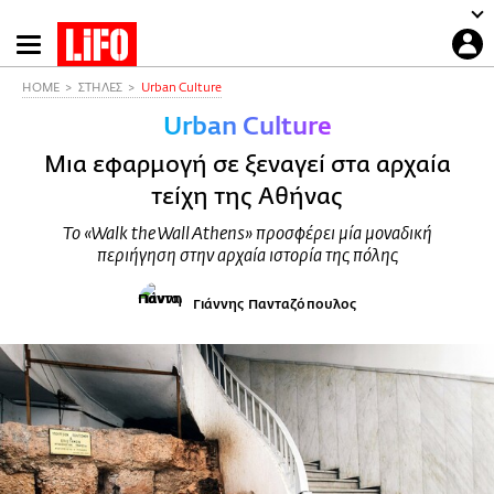
Παράκαμψη
προς
το
HOME
ΣΤΗΛΕΣ
Urban Culture
κυρίως
Urban Culture
περιεχόμενο
Μια εφαρμογή σε ξεναγεί στα αρχαία
τείχη της Αθήνας
Το «Walk the Wall Athens» προσφέρει μία μοναδική
περιήγηση στην αρχαία ιστορία της πόλης
Γιάννης Πανταζόπουλος