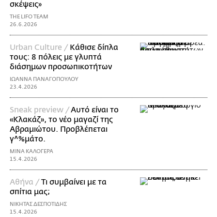
σκέψεις»
THE LIFO TEAM
26.6.2026
Urban Culture /
Κάθισε δίπλα
τους: 8 πόλεις με γλυπτά
διάσημων προσωπικοτήτων
ΙΩΑΝΝΑ ΠΑΝΑΓΟΠΟΥΛΟΥ
23.4.2026
Sneak preview /
Aυτό είναι το
«Κλακάζ», το νέο μαγαζί της
Αβραμιώτου. Προβλέπεται
γ^%μάτο.
ΜΙΝΑ ΚΑΛΟΓΕΡΑ
15.4.2026
Aθήνα /
Τι συμβαίνει με τα
σπίτια μας;
ΝΙΚΗΤΑΣ ΔΕΣΠΟΤΙΔΗΣ
15.4.2026