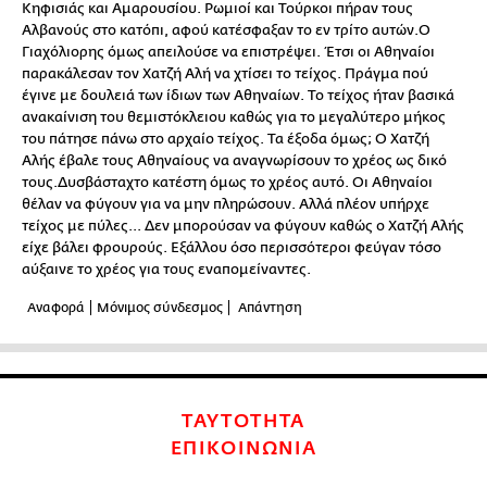
Κηφισιάς και Αμαρουσίου. Ρωμιοί και Τούρκοι πήραν τους
Αλβανούς στο κατόπι, αφού κατέσφαξαν το εν τρίτο αυτών.Ο
Γιαχόλιορης όμως απειλούσε να επιστρέψει. Έτσι οι Αθηναίοι
παρακάλεσαν τον Χατζή Αλή να χτίσει το τείχος. Πράγμα πού
έγινε με δουλειά των ίδιων των Αθηναίων. Το τείχος ήταν βασικά
ανακαίνιση του θεμιστόκλειου καθώς για το μεγαλύτερο μήκος
του πάτησε πάνω στο αρχαίο τείχος. Τα έξοδα όμως; Ο Χατζή
Αλής έβαλε τους Αθηναίους να αναγνωρίσουν το χρέος ως δικό
τους.Δυσβάσταχτο κατέστη όμως το χρέος αυτό. Οι Αθηναίοι
θέλαν να φύγουν για να μην πληρώσουν. Αλλά πλέον υπήρχε
τείχος με πύλες... Δεν μπορούσαν να φύγουν καθώς ο Χατζή Αλής
είχε βάλει φρουρούς. Εξάλλου όσο περισσότεροι φεύγαν τόσο
αύξαινε το χρέος για τους εναπομείναντες.
Αναφορά
Μόνιμος σύνδεσμος
Απάντηση
ΤΑΥΤΟΤΗΤΑ
ΕΠΙΚΟΙΝΩΝΙΑ