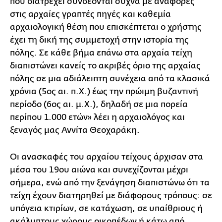
που διατρέχει συνδέονται συχνά με αναφορές
στις αρχαίες γραπτές πηγές και καθεμία
αρχαιολογική θέση που επισκέπτεται ο χρήστης
έχει τη δική της συμμετοχή στην ιστορία της
πόλης. Σε κάθε βήμα επάνω στα αρχαία τείχη
διαπιστώνει κανείς το ακριβές όριο της αρχαίας
πόλης σε μια αδιάλειπτη συνέχεια από τα κλασικά
χρόνια (5ος αι. π.Χ.) έως την πρώιμη βυζαντινή
περίοδο (6ος αι. μ.Χ.), δηλαδή σε μια πορεία
περίπου 1.000 ετών» λέει η αρχαιολόγος και
ξεναγός μας Αννίτα Θεοχαράκη.
Οι ανασκαφές του αρχαίου τείχους άρχισαν στα
μέσα του 19ου αιώνα και συνεχίζονται μέχρι
σήμερα, ενώ από την ξενάγηση διαπιστώνω ότι τα
τείχη έχουν διατηρηθεί με διάφορους τρόπους: σε
υπόγεια κτιρίων, σε κατάχωση, σε υπαίθριους ή
ακάλυπτους χώρους οικοπέδων ή κάτω από