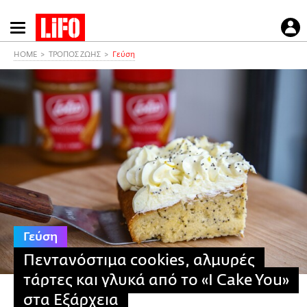
Παράκαμψη
προς
το
HOME
ΤΡΟΠΟΣ ΖΩΗΣ
Γεύση
κυρίως
περιεχόμενο
Γεύση
Πεντανόστιμα cookies, αλμυρές
τάρτες και γλυκά από το «I Cake You»
στα Εξάρχεια