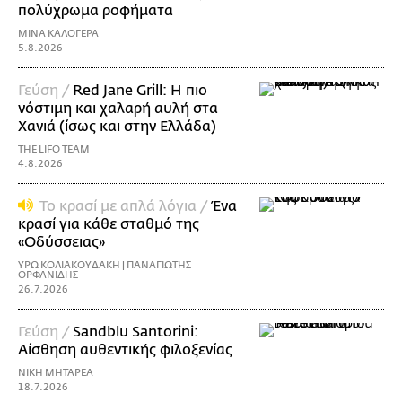
πολύχρωμα ροφήματα
ΜΙΝΑ ΚΑΛΟΓΕΡΑ
5.8.2026
Γεύση /
Red Jane Grill: Η πιο
νόστιμη και χαλαρή αυλή στα
Χανιά (ίσως και στην Ελλάδα)
THE LIFO TEAM
4.8.2026
Το κρασί με απλά λόγια /
Ένα
κρασί για κάθε σταθμό της
«Οδύσσειας»
ΥΡΩ ΚΟΛΙΑΚΟΥΔΑΚΗ | ΠΑΝΑΓΙΩΤΗΣ
ΟΡΦΑΝΙΔΗΣ
26.7.2026
Γεύση /
Sandblu Santorini:
Αίσθηση αυθεντικής φιλοξενίας
ΝΙΚΗ ΜΗΤΑΡΕΑ
18.7.2026