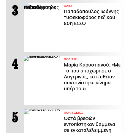
DAILY
Παπαδόπουλος Ιωάννης
τυφεκιοφόρος πεζικού
80η ΕΣΣΟ
ΠΟΛΙΤΙΚΗ
Μαρία Καρυστιανού: «Με
το που αποχώρησε ο
Αυγερινός, κατευθείαν
συντονίστηκε κίνημα
υπέρ του»
ΠΟΛΙΤΙΣΜΟΣ
Οστά βρεφών
εντοπίστηκαν θαμμένα
σε εγκαταλελειμμένη