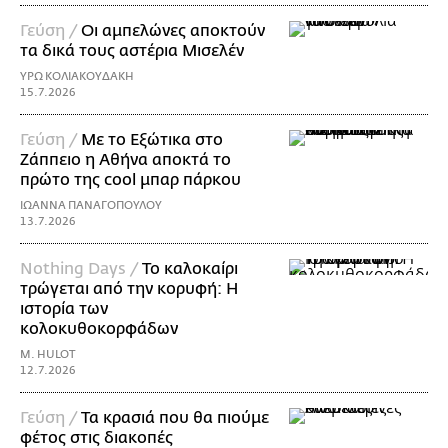
Γεύση /
Οι αμπελώνες αποκτούν
τα δικά τους αστέρια Μισελέν
ΥΡΩ ΚΟΛΙΑΚΟΥΔΑΚΗ
15.7.2026
Γεύση /
Με το Εξώτικα στο
Ζάππειο η Αθήνα αποκτά το
πρώτο της cool μπαρ πάρκου
ΙΩΑΝΝΑ ΠΑΝΑΓΟΠΟΥΛΟΥ
13.7.2026
Nothing Days /
Το καλοκαίρι
τρώγεται από την κορυφή: H
ιστορία των
κολοκυθοκορφάδων
M. HULOT
12.7.2026
Γεύση /
Τα κρασιά που θα πιούμε
φέτος στις διακοπές