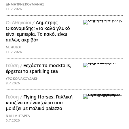
ΔΗΜΗΤΡΗΣ ΚΟΥΜΑΝΗΣ
11.7.2026
Οι Αθηναίοι /
Δημήτρης
Οικονομίδης: «Το καλό γλυκό
είναι εμπειρία. Το κακό, είναι
απλώς ακριβό»
M. HULOT
11.7.2026
Γεύση /
Ξεχάστε τα mocktails,
έρχεται το sparkling tea
ΥΡΩ ΚΟΛΙΑΚΟΥΔΑΚΗ
8.7.2026
Γεύση /
Flying Horses: Γαλλική
κουζίνα σε έναν χώρο που
μοιάζει με ιταλικό palazzo
ΝΙΚΗ ΜΗΤΑΡΕΑ
6.7.2026