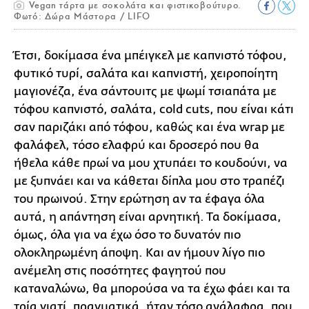
Vegan τάρτα με σοκολάτα και φιστικοβούτυρο.
Φωτό: Δώρα Μάστορα / LIFO
Έτσι, δοκίμασα ένα μπέιγκελ με καπνιστό τόφου,
φυτικό τυρί, σαλάτα και καπνιστή, χειροποίητη
μαγιονέζα, ένα σάντουιτς με ψωμί τσιαπάτα με
τόφου καπνιστό, σαλάτα, cold cuts, που είναι κάτι
σαν παριζάκι από τόφου, καθώς και ένα wrap με
φαλάφελ, τόσο ελαφρύ και δροσερό που θα
ήθελα κάθε πρωί να μου χτυπάει το κουδούνι, να
με ξυπνάει και να κάθεται δίπλα μου στο τραπέζι
του πρωινού. Στην ερώτηση αν τα έφαγα όλα
αυτά, η απάντηση είναι αρνητική. Τα δοκίμασα,
όμως, όλα για να έχω όσο το δυνατόν πιο
ολοκληρωμένη άποψη. Και αν ήμουν λίγο πιο
ανέμελη στις ποσότητες φαγητού που
καταναλώνω, θα μπορούσα να τα έχω φάει και τα
τρία γιατί, πραγματικά, ήταν τόσο ανάλαφρα, που