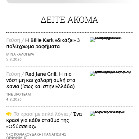
ΔΕΙΤΕ ΑΚΟΜΑ
Γεύση /
H Billie Kark «δικάζει» 3
πολύχρωμα ροφήματα
ΜΙΝΑ ΚΑΛΟΓΕΡΑ
5.8.2026
Γεύση /
Red Jane Grill: Η πιο
νόστιμη και χαλαρή αυλή στα
Χανιά (ίσως και στην Ελλάδα)
THE LIFO TEAM
4.8.2026
Το κρασί με απλά λόγια /
Ένα
κρασί για κάθε σταθμό της
«Οδύσσειας»
ΥΡΩ ΚΟΛΙΑΚΟΥΔΑΚΗ | ΠΑΝΑΓΙΩΤΗΣ
ΟΡΦΑΝΙΔΗΣ