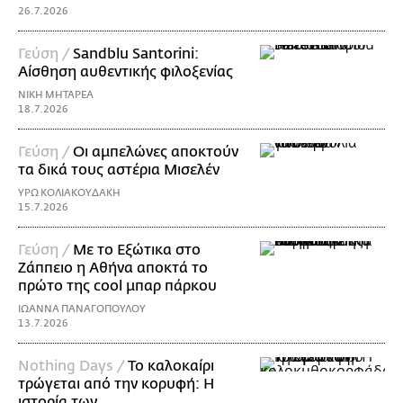
26.7.2026
Γεύση /
Sandblu Santorini:
Αίσθηση αυθεντικής φιλοξενίας
ΝΙΚΗ ΜΗΤΑΡΕΑ
18.7.2026
Γεύση /
Οι αμπελώνες αποκτούν
τα δικά τους αστέρια Μισελέν
ΥΡΩ ΚΟΛΙΑΚΟΥΔΑΚΗ
15.7.2026
Γεύση /
Με το Εξώτικα στο
Ζάππειο η Αθήνα αποκτά το
πρώτο της cool μπαρ πάρκου
ΙΩΑΝΝΑ ΠΑΝΑΓΟΠΟΥΛΟΥ
13.7.2026
Nothing Days /
Το καλοκαίρι
τρώγεται από την κορυφή: H
ιστορία των