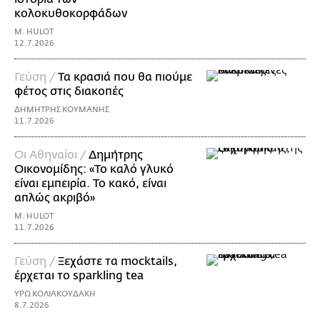
κολοκυθοκορφάδων
M. HULOT
12.7.2026
Γεύση /
Τα κρασιά που θα πιούμε
φέτος στις διακοπές
ΔΗΜΗΤΡΗΣ ΚΟΥΜΑΝΗΣ
11.7.2026
Οι Αθηναίοι /
Δημήτρης
Οικονομίδης: «Το καλό γλυκό
είναι εμπειρία. Το κακό, είναι
απλώς ακριβό»
M. HULOT
11.7.2026
Γεύση /
Ξεχάστε τα mocktails,
έρχεται το sparkling tea
ΥΡΩ ΚΟΛΙΑΚΟΥΔΑΚΗ
8.7.2026