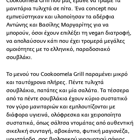
Cookoomela Grill που μας έμαθε να τρώμε τα
μανιτάρια τυλιχτά σε πίτα. Ένα concept που
εμπνεύστηκαν και υλοποίησαν τα αδέρφια
Αντώνης και Βασίλης Μαργαρίτης για να
μπορούν, όσοι έχουν επιλέξει τη vegan διατροφή,
να απολαύσουν κάτι που έχει τρομερά μεγάλες
ομοιότητες με το ελληνικό, παραδοσιακό
σουβλάκι.
Το μενού του Cookoomela Grill παραμένει μικρό
και ταυτόχρονα πλήρες. Πέντε τυλιχτά
σουβλάκια, πατάτες και μία σαλάτα. Τα τέσσερα
από τα πέντε σουβλάκια έχουν κύριο συστατικό
τον γύρο μανιταριών και εμπλουτίζονται με
διάφορα υγιεινά, ολόφρεσκα και χειροποίητα
συστατικά, όπως σάλτσα ντομάτας από αυθεντική
σικελική συνταγή, αβοκάντο, φυτική μαγιονέζα,
μουστάρδα, σος βιολογικού γιαουρτιού σόγιας,