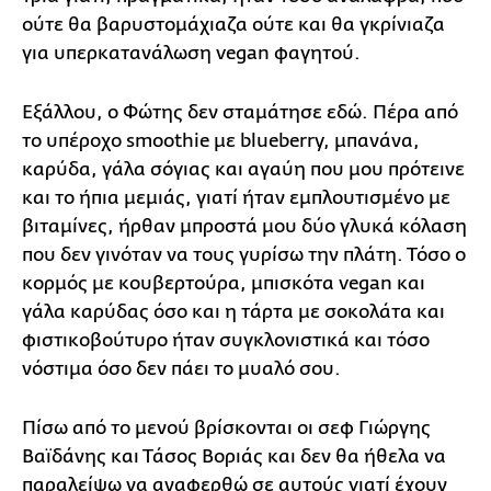
ούτε θα βαρυστομάχιαζα ούτε και θα γκρίνιαζα
για υπερκατανάλωση vegan φαγητού.
Εξάλλου, ο Φώτης δεν σταμάτησε εδώ. Πέρα από
το υπέροχο smoothie με blueberry, μπανάνα,
καρύδα, γάλα σόγιας και αγαύη που μου πρότεινε
και το ήπια μεμιάς, γιατί ήταν εμπλουτισμένο με
βιταμίνες, ήρθαν μπροστά μου δύο γλυκά κόλαση
που δεν γινόταν να τους γυρίσω την πλάτη. Τόσο ο
κορμός με κουβερτούρα, μπισκότα vegan και
γάλα καρύδας όσο και η τάρτα με σοκολάτα και
φιστικοβούτυρο ήταν συγκλονιστικά και τόσο
νόστιμα όσο δεν πάει το μυαλό σου.
Πίσω από το μενού βρίσκoνται οι σεφ Γιώργης
Βαϊδάνης και Τάσος Βοριάς και δεν θα ήθελα να
παραλείψω να αναφερθώ σε αυτούς γιατί έχουν