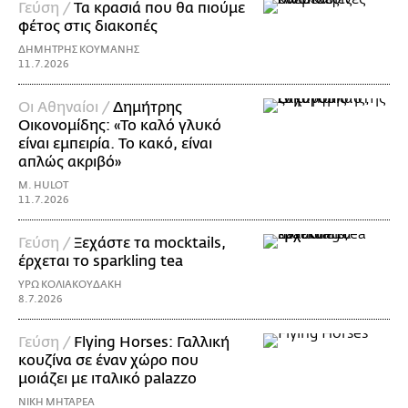
Γεύση /
Τα κρασιά που θα πιούμε
φέτος στις διακοπές
ΔΗΜΗΤΡΗΣ ΚΟΥΜΑΝΗΣ
11.7.2026
Οι Αθηναίοι /
Δημήτρης
Οικονομίδης: «Το καλό γλυκό
είναι εμπειρία. Το κακό, είναι
απλώς ακριβό»
M. HULOT
11.7.2026
Γεύση /
Ξεχάστε τα mocktails,
έρχεται το sparkling tea
ΥΡΩ ΚΟΛΙΑΚΟΥΔΑΚΗ
8.7.2026
Γεύση /
Flying Horses: Γαλλική
κουζίνα σε έναν χώρο που
μοιάζει με ιταλικό palazzo
ΝΙΚΗ ΜΗΤΑΡΕΑ