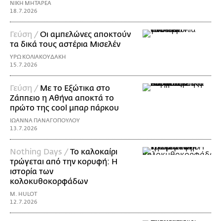
ΝΙΚΗ ΜΗΤΑΡΕΑ
18.7.2026
Γεύση /
Οι αμπελώνες αποκτούν
τα δικά τους αστέρια Μισελέν
ΥΡΩ ΚΟΛΙΑΚΟΥΔΑΚΗ
15.7.2026
Γεύση /
Με το Εξώτικα στο
Ζάππειο η Αθήνα αποκτά το
πρώτο της cool μπαρ πάρκου
ΙΩΑΝΝΑ ΠΑΝΑΓΟΠΟΥΛΟΥ
13.7.2026
Nothing Days /
Το καλοκαίρι
τρώγεται από την κορυφή: H
ιστορία των
κολοκυθοκορφάδων
M. HULOT
12.7.2026