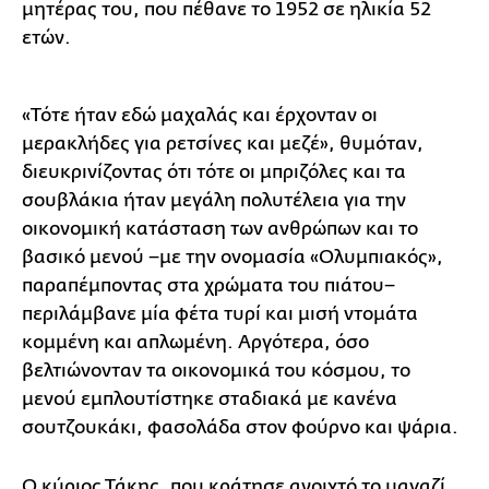
μητέρας του, που πέθανε το 1952 σε ηλικία 52
ετών.
«Τότε ήταν εδώ μαχαλάς και έρχονταν οι
μερακλήδες για ρετσίνες και μεζέ», θυμόταν,
διευκρινίζοντας ότι τότε οι μπριζόλες και τα
σουβλάκια ήταν μεγάλη πολυτέλεια για την
οικονομική κατάσταση των ανθρώπων και το
βασικό μενού −με την ονομασία «Ολυμπιακός»,
παραπέμποντας στα χρώματα του πιάτου−
περιλάμβανε μία φέτα τυρί και μισή ντομάτα
κομμένη και απλωμένη. Αργότερα, όσο
βελτιώνονταν τα οικονομικά του κόσμου, το
μενού εμπλουτίστηκε σταδιακά με κανένα
σουτζουκάκι, φασολάδα στον φούρνο και ψάρια.
Ο κύριος Τάκης, που κράτησε ανοιχτό το μαγαζί