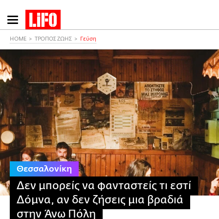
Παράκαμψη
προς
το
HOME
ΤΡΟΠΟΣ ΖΩΗΣ
Γεύση
κυρίως
περιεχόμενο
Θεσσαλονίκη
Δεν μπορείς να φανταστείς τι εστί
Δόμνα, αν δεν ζήσεις μια βραδιά
στην Άνω Πόλη