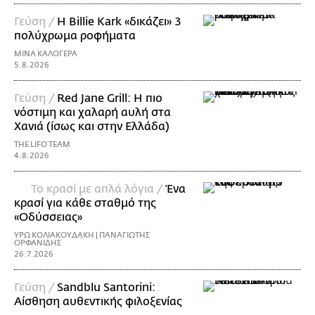
Γεύση /
H Billie Kark «δικάζει» 3
πολύχρωμα ροφήματα
ΜΙΝΑ ΚΑΛΟΓΕΡΑ
5.8.2026
Γεύση /
Red Jane Grill: Η πιο
νόστιμη και χαλαρή αυλή στα
Χανιά (ίσως και στην Ελλάδα)
THE LIFO TEAM
4.8.2026
Το κρασί με απλά λόγια /
Ένα
κρασί για κάθε σταθμό της
«Οδύσσειας»
ΥΡΩ ΚΟΛΙΑΚΟΥΔΑΚΗ | ΠΑΝΑΓΙΩΤΗΣ
ΟΡΦΑΝΙΔΗΣ
26.7.2026
Γεύση /
Sandblu Santorini:
Αίσθηση αυθεντικής φιλοξενίας