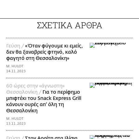
ΣΧΕΤΙΚΑ ΑΡΘΡΑ
Γεύση /
«Όταν φύγουμε κι εμείς,
δεν θα ξαναβρείς φτηνό, καλό
φαγητό στη Θεσσαλονίκη»
M. HULOT
14.11.2023
60 ώρες στην «άγνωστη»
Θεσσαλονίκη /
Για το περίφημο
μπιφτέκι του Snack Express Grill
κάνουν ουρές απ' όλη τη
Θεσσαλονίκη
M. HULOT
13.11.2023
Γεύση /
Στον Αορίτη στα Ιλίσια