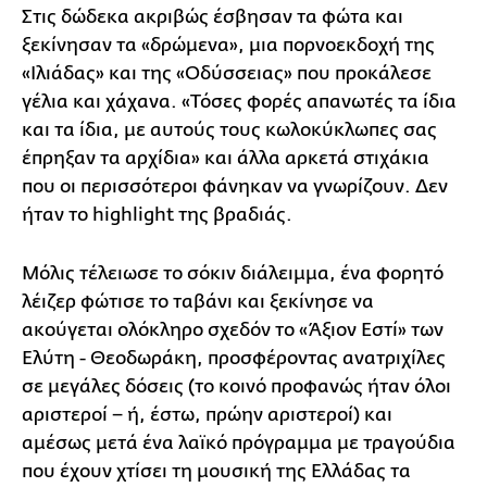
Στις δώδεκα ακριβώς έσβησαν τα φώτα και
ξεκίνησαν τα «δρώμενα», μια πορνοεκδοχή της
«Ιλιάδας» και της «Οδύσσειας» που προκάλεσε
γέλια και χάχανα. «Τόσες φορές απανωτές τα ίδια
και τα ίδια, με αυτούς τους κωλοκύκλωπες σας
έπρηξαν τα αρχίδια» και άλλα αρκετά στιχάκια
που οι περισσότεροι φάνηκαν να γνωρίζουν. Δεν
ήταν το highlight της βραδιάς.
Μόλις τέλειωσε το σόκιν διάλειμμα, ένα φορητό
λέιζερ φώτισε το ταβάνι και ξεκίνησε να
ακούγεται ολόκληρο σχεδόν το «Άξιον Εστί» των
Ελύτη - Θεοδωράκη, προσφέροντας ανατριχίλες
σε μεγάλες δόσεις (το κοινό προφανώς ήταν όλοι
αριστεροί − ή, έστω, πρώην αριστεροί) και
αμέσως μετά ένα λαϊκό πρόγραμμα με τραγούδια
που έχουν χτίσει τη μουσική της Ελλάδας τα