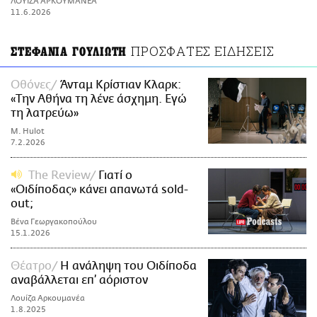
ΛΟΥΙΖΑ ΑΡΚΟΥΜΑΝΕΑ
ΑΜΠΑ
11.6.2026
PRINT
ΠΡΟΣΦΑΤΕΣ ΕΙΔΗΣΕΙΣ
ΣΤΕΦΑΝΙΑ ΓΟΥΛΙΩΤΗ
Οθόνες
Άνταμ Κρίστιαν Κλαρκ:
«Την Αθήνα τη λένε άσχημη. Εγώ
τη λατρεύω»
M. Hulot
7.2.2026
The Review
Γιατί ο
«Οιδίποδας» κάνει απανωτά sold-
out;
Βένα Γεωργακοπούλου
15.1.2026
Θέατρο
H ανάληψη του Οιδίποδα
αναβάλλεται επ’ αόριστον
Λουίζα Αρκουμανέα
1.8.2025