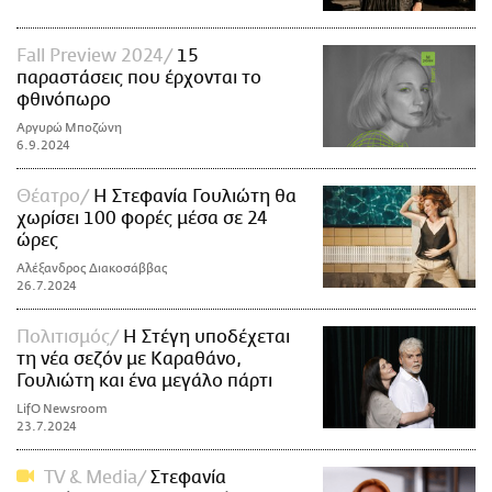
Fall Preview 2024
15
παραστάσεις που έρχονται το
φθινόπωρο
Αργυρώ Μποζώνη
6.9.2024
Θέατρο
Η Στεφανία Γουλιώτη θα
χωρίσει 100 φορές μέσα σε 24
ώρες
Αλέξανδρος Διακοσάββας
26.7.2024
Πολιτισμός
Η Στέγη υποδέχεται
τη νέα σεζόν με Καραθάνο,
Γουλιώτη και ένα μεγάλο πάρτι
LifO Newsroom
23.7.2024
TV & Media
Στεφανία