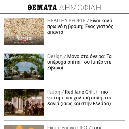
ΔΗΜΟΦΙΛΗ
ΘΕΜΑΤΑ
HEALTHY PEOPLE
Είναι καλό
πρωινό η βρόμη; Ένας γιατρός
απαντά
Design
Μόνο στα όνειρα: Τα
υπέροχα σπίτια του Ιμπέρ ντε
Ζιβανσί
Γεύση
Red Jane Grill: Η πιο
νόστιμη και χαλαρή αυλή στα
Χανιά (ίσως και στην Ελλάδα)
Είκοσι χρόνια LIFO
Tρεις