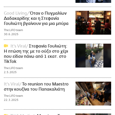
Good Living
Όταν ο Πυγμαλίων
Δαδακαρίδης και η Στεφανία
Γουλιώτη βγαίνουν για μια μπύρα
The LiFO team
30.6.2025
It's Viral
Στεφανία Γουλιώτη:
Η πτώση της με το ούζο στο χέρι
που είδαν πάνω από 1 εκατ. στο
TikTok
The LiFO team
2.5.2025
It's Viral
To reunion του Maestro
στην κουζίνα του Παπακαλιάτη
The LiFO team
22.3.2025