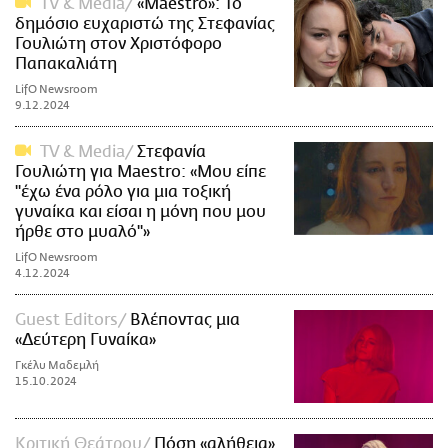
TV & Media
«Maestro»: Το
δημόσιο ευχαριστώ της Στεφανίας
Γουλιώτη στον Χριστόφορο
Παπακαλιάτη
LifO Newsroom
9.12.2024
TV & Media
Στεφανία
Γουλιώτη για Maestro: «Μου είπε
''έχω ένα ρόλο για μια τοξική
γυναίκα και είσαι η μόνη που μου
ήρθε στο μυαλό''»
LifO Newsroom
4.12.2024
Guest Editors
Βλέποντας μια
«Δεύτερη Γυναίκα»
Γκέλυ Μαδεμλή
15.10.2024
Κριτική Θεάτρου
Πόση «αλήθεια»