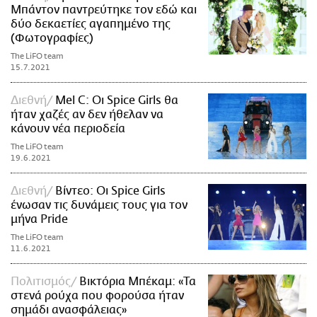
Μπάντον παντρεύτηκε τον εδώ και
δύο δεκαετίες αγαπημένο της
(Φωτογραφίες)
The LiFO team
15.7.2021
Διεθνή
Mel C: Οι Spice Girls θα
ήταν χαζές αν δεν ήθελαν να
κάνουν νέα περιοδεία
The LiFO team
19.6.2021
Διεθνή
Βίντεο: Οι Spice Girls
ένωσαν τις δυνάμεις τους για τον
μήνα Pride
The LiFO team
11.6.2021
Πολιτισμός
Βικτόρια Μπέκαμ: «Τα
στενά ρούχα που φορούσα ήταν
σημάδι ανασφάλειας»