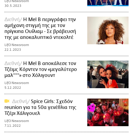
LifO Newsroom
30.5.2023
Διεθνή
Η Mel B περιγράφει την
αμήχανη στιγμή της με τον
πρίγκιπα Ουίλιαμ - Σε βράβευσή
της με αποκαλυπτικό ντεκολτέ
LifO Newsroom
22.1.2023
Διεθνή
Η Mel B αποκάλεσε τον
Τζέιμς Κόρντεν τον «μεγαλύτερο
μαλ***» στο Χόλιγουντ
LifO Newsroom
5.12.2022
Διεθνή
Spice Girls: Σχεδόν
reunion για τα 50α γενέθλια της
Τζέρι Χάλιγουελ
LifO Newsroom
7.11.2022