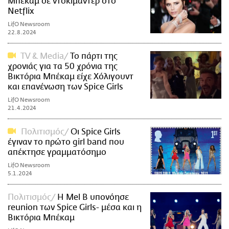
Μπέκαμ σε ντοκιμαντέρ στο
Netflix
LifO Newsroom
22.8.2024
TV & Media
Το πάρτι της
χρονιάς για τα 50 χρόνια της
Βικτόρια Μπέκαμ είχε Χόλιγουντ
και επανένωση των Spice Girls
LifO Newsroom
21.4.2024
Πολιτισμός
Οι Spice Girls
έγιναν το πρώτο girl band που
απέκτησε γραμματόσημο
LifO Newsroom
5.1.2024
Πολιτισμός
Η Mel B υπονόησε
reunion των Spice Girls- μέσα και η
Βικτόρια Μπέκαμ