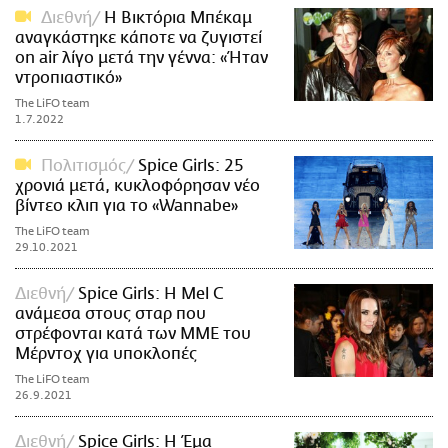
Διεθνή
Η Βικτόρια Μπέκαμ
αναγκάστηκε κάποτε να ζυγιστεί
on air λίγο μετά την γέννα: «Ήταν
ντροπιαστικό»
The LiFO team
1.7.2022
Πολιτισμός
Spice Girls: 25
χρονιά μετά, κυκλοφόρησαν νέο
βίντεο κλιπ για το «Wannabe»
The LiFO team
29.10.2021
Διεθνή
Spice Girls: Η Mel C
ανάμεσα στους σταρ που
στρέφονται κατά των ΜΜΕ του
Μέρντοχ για υποκλοπές
The LiFO team
26.9.2021
Διεθνή
Spice Girls: Η Έμα