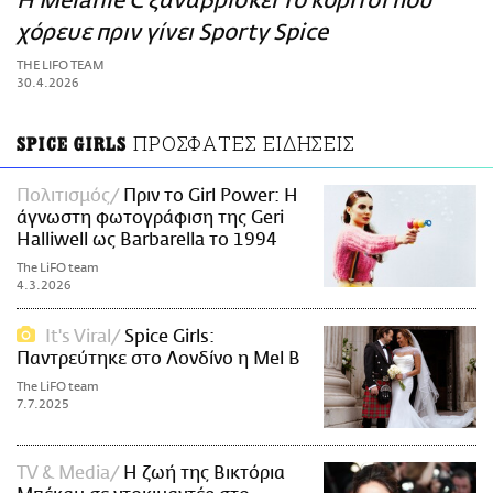
Η Melanie C ξαναβρίσκει το κορίτσι που
ΑΜΠΑ
χόρευε πριν γίνει Sporty Spice
PRINT
THE LIFO TEAM
30.4.2026
ΠΡΟΣΦΑΤΕΣ ΕΙΔΗΣΕΙΣ
SPICE GIRLS
Πολιτισμός
Πριν το Girl Power: Η
άγνωστη φωτογράφιση της Geri
Halliwell ως Barbarella το 1994
The LiFO team
4.3.2026
It's Viral
Spice Girls:
Παντρεύτηκε στο Λονδίνο η Mel B
The LiFO team
7.7.2025
TV & Media
H ζωή της Bικτόρια