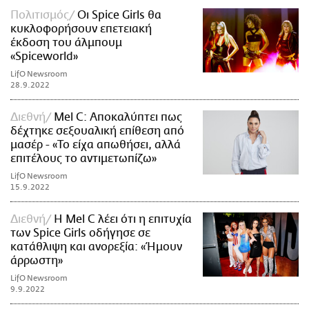
Πολιτισμός
Οι Spice Girls θα
κυκλοφορήσουν επετειακή
έκδοση του άλμπουμ
«Spiceworld»
LifO Newsroom
28.9.2022
Διεθνή
Mel C: Αποκαλύπτει πως
δέχτηκε σεξουαλική επίθεση από
μασέρ - «Το είχα απωθήσει, αλλά
επιτέλους το αντιμετωπίζω»
LifO Newsroom
15.9.2022
Διεθνή
Η Mel C λέει ότι η επιτυχία
των Spice Girls οδήγησε σε
κατάθλιψη και ανορεξία: «Ήμουν
άρρωστη»
LifO Newsroom
9.9.2022