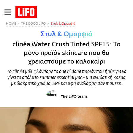
Παράκαμψη
προς
το
HOME
THE GOOD LIFO
Στυλ & Ομορφιά
κυρίως
Στυλ & Ομορφιά
περιεχόμενο
clinéa Water Crush Tinted SPF15: Το
μόνο προϊόν skincare που θα
χρειαστούμε το καλοκαίρι
Το clinéa μόλις λάνσαρε το one n’ done προϊόν που ήρθε για να
γίνει το απόλυτο summer essential μας - μια ενυδατική κρέμα
με διακριτικό χρώμα, SPF και υφή ανάλαφρη σαν mousse.
The LiFO team