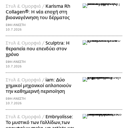
Στυλ & Ομορφιά /
Karisma Rh
Collagen®: Η νέα εποχή στη
βιοαναγέννηση του δέρματος
ΕΦΗ ΑΝΕΣΤΗ
10.7.2026
Στυλ & Ομορφιά /
Sculptra: Η
θεραπεία που επενδύει στον
χρόνο
ΕΦΗ ΑΝΕΣΤΗ
10.7.2026
Στυλ & Ομορφιά /
iam: Δύο
χημικοί μηχανικοί απλοποιούν
την καθημερινή περιποίηση
ΕΦΗ ΑΝΕΣΤΗ
10.7.2026
Στυλ & Ομορφιά /
Embryolisse:
Το μυστικό των Γαλλίδων,των