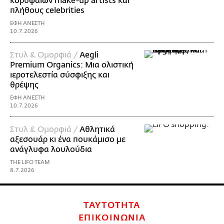
κορυφαίων make-up artists και
πλήθους celebrities
ΕΦΗ ΑΝΕΣΤΗ
10.7.2026
Στυλ & Ομορφιά /
Aegli
Premium Organics: Μια ολιστική
ιεροτελεστία σύσφιξης και
θρέψης
ΕΦΗ ΑΝΕΣΤΗ
10.7.2026
Στυλ & Ομορφιά /
Αθλητικά
αξεσουάρ κι ένα πουκάμισο με
ανάγλυφα λουλούδια
THE LIFO TEAM
8.7.2026
ΤΑΥΤΟΤΗΤΑ
ΕΠΙΚΟΙΝΩΝΙΑ