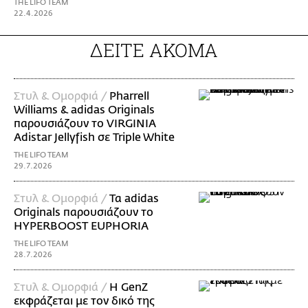
THE LIFO TEAM
22.4.2026
ΔΕΙΤΕ ΑΚΟΜΑ
Στυλ & Ομορφιά /
Pharrell
Williams & adidas Originals
παρουσιάζουν το VIRGINIA
Adistar Jellyfish σε Triple White
THE LIFO TEAM
29.7.2026
Στυλ & Ομορφιά /
Τα adidas
Originals παρουσιάζουν το
HYPERBOOST EUPHORIA
THE LIFO TEAM
28.7.2026
Στυλ & Ομορφιά /
H GenZ
εκφράζεται με τον δικό της