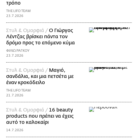
τρόπο
THE LIFO TEAM
23.7.2026
Στυλ & Ομορφιά /
Ο Γιώργος
Λέντζας βρίσκει πάντα τον
δρόμο προς το επόμενο κύμα
ΦΙΛΙΩ ΡΑΓΚΟΥ
23.7.2026
Στυλ & Ομορφιά /
Μαγιό,
σανδάλια, και μια πετσέτα με
έναν κροκόδειλο
THE LIFO TEAM
21.7.2026
Στυλ & Ομορφιά /
16 beauty
products που πρέπει να έχεις
αυτό το καλοκαίρι
14.7.2026