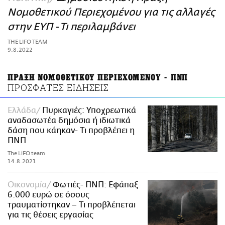
ΑΜΠΑ
Νομοθετικού Περιεχομένου για τις αλλαγές
PRINT
στην ΕΥΠ - Τι περιλαμβάνει
THE LIFO TEAM
9.8.2022
ΠΡΑΞΗ ΝΟΜΟΘΕΤΙΚΟΥ ΠΕΡΙΕΧΟΜΕΝΟΥ - ΠΝΠ
ΠΡΟΣΦΑΤΕΣ ΕΙΔΗΣΕΙΣ
Ελλάδα
Πυρκαγιές: Υποχρεωτικά
αναδασωτέα δημόσια ή ιδιωτικά
δάση που κάηκαν- Τι προβλέπει η
ΠΝΠ
The LiFO team
14.8.2021
Οικονομία
Φωτιές- ΠΝΠ: Εφάπαξ
6.000 ευρώ σε όσους
τραυματίστηκαν – Τι προβλέπεται
για τις θέσεις εργασίας